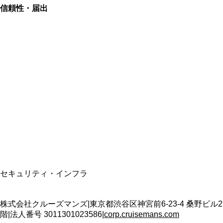
信頼性・届出
総合旅行業務取扱管理者
資格保有
適格請求書発行事業者
T3011301023586
SSL/TLS暗号化通信
セキュリティ・インフラ
株式会社クルーズマンズ
|
東京都渋谷区神宮前6-23-4 桑野ビル2
階
|
法人番号
3011301023586
|
corp.cruisemans.com