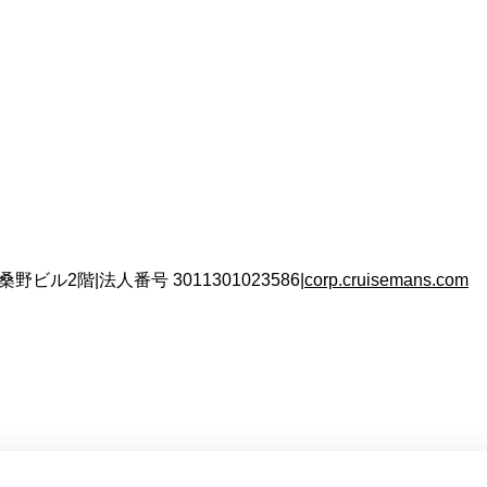
 桑野ビル2階
|
法人番号
3011301023586
|
corp.cruisemans.com