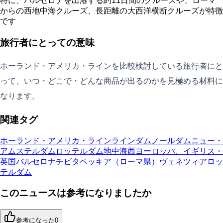
特に、バルセロナを出港する約11日間のクルーズや、ローマ
からの西地中海クルーズ、長距離の大西洋横断クルーズが特徴
です
旅行者にとっての意味
ホーランド・アメリカ・ラインを比較検討している旅行者にと
って、いつ・どこで・どんな商品が出るのかを見極める材料に
なります。
関連タグ
ホーランド・アメリカ・ライン
ラインダム
ノールダム
ニュー・
アムステルダム
ロッテルダム
地中海
西ヨーロッパ、イギリス・
英国
バルセロナ
チビタベッキア（ローマ県）
ヴェネツィア
ロッ
テルダム
このニュースは参考になりましたか
参考になった
0