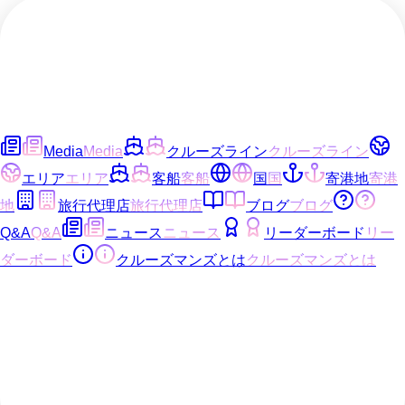
Media
Media
クルーズライン
クルーズライン
エリア
エリア
客船
客船
国
国
寄港地
寄港
地
旅行代理店
旅行代理店
ブログ
ブログ
Q&A
Q&A
ニュース
ニュース
リーダーボード
リー
ダーボード
クルーズマンズとは
クルーズマンズとは