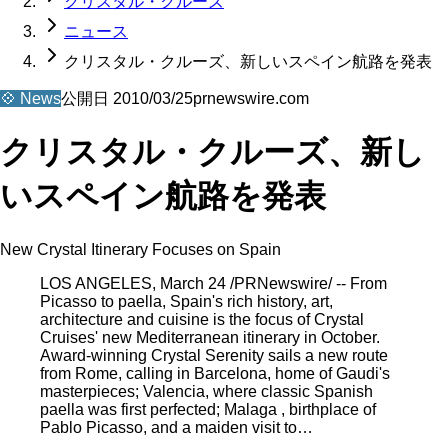
クリスタル・クルーズ
ニュース
クリスタル・クルーズ、新しいスペイン航路を発表
💠
News
公開日
2010/03/25
prnewswire.com
クリスタル・クルーズ、新し
いスペイン航路を発表
New Crystal Itinerary Focuses on Spain
LOS ANGELES, March 24 /PRNewswire/ -- From
Picasso to paella, Spain's rich history, art,
architecture and cuisine is the focus of Crystal
Cruises' new Mediterranean itinerary in October.
Award-winning Crystal Serenity sails a new route
from Rome, calling in Barcelona, home of Gaudi's
masterpieces; Valencia, where classic Spanish
paella was first perfected; Malaga , birthplace of
Pablo Picasso, and a maiden visit to…