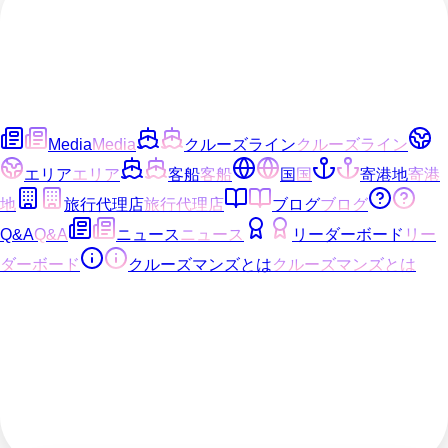
Media
Media
クルーズライン
クルーズライン
エリア
エリア
客船
客船
国
国
寄港地
寄港
地
旅行代理店
旅行代理店
ブログ
ブログ
Q&A
Q&A
ニュース
ニュース
リーダーボード
リー
ダーボード
クルーズマンズとは
クルーズマンズとは