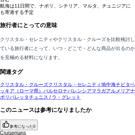
航海は11日間で、ナポリ、シチリア、マルタ、チュニジアに
も寄港する予定
旅行者にとっての意味
クリスタル・セレニティやクリスタル・クルーズを比較検討し
ている旅行者にとって、いつ・どこで・どんな商品が出るのか
を見極める材料になります。
関連タグ
クリスタル・クルーズ
クリスタル・セレニティ
地中海
チビタベ
ッキア（ローマ県）
バルセロナ
バレンシア
マラガ
アルメリア
ナ
ポリ
バレッタ
チュニス / ラ・グレット
このニュースは参考になりましたか
参考になった
0
Cruisemans