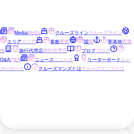
Media
Media
クルーズライン
クルーズライン
エリア
エリア
客船
客船
国
国
寄港地
寄港
地
旅行代理店
旅行代理店
ブログ
ブログ
Q&A
Q&A
ニュース
ニュース
リーダーボード
リー
ダーボード
クルーズマンズとは
クルーズマンズとは