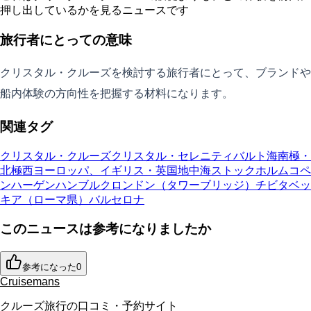
押し出しているかを見るニュースです
旅行者にとっての意味
クリスタル・クルーズを検討する旅行者にとって、ブランドや
船内体験の方向性を把握する材料になります。
関連タグ
クリスタル・クルーズ
クリスタル・セレニティ
バルト海
南極・
北極
西ヨーロッパ、イギリス・英国
地中海
ストックホルム
コペ
ンハーゲン
ハンブルク
ロンドン（タワーブリッジ）
チビタベッ
キア（ローマ県）
バルセロナ
このニュースは参考になりましたか
参考になった
0
Cruisemans
クルーズ旅行の口コミ・予約サイト