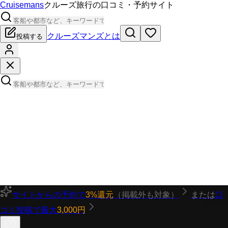
Cruisemans
クルーズ旅行の口コミ・予約サイト
クルーズマンズとは
投稿する
サイトからの予約で
3%還元
（掲載外も対象）
または
口
コミ投稿で最大
3,000円