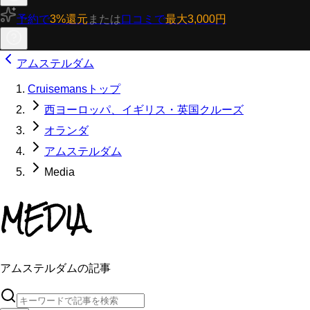
予約で
3%還元
または
口コミで
最大3,000円
アムステルダム
Cruisemansトップ
西ヨーロッパ、イギリス・英国クルーズ
オランダ
アムステルダム
Media
MEDIA
アムステルダムの記事