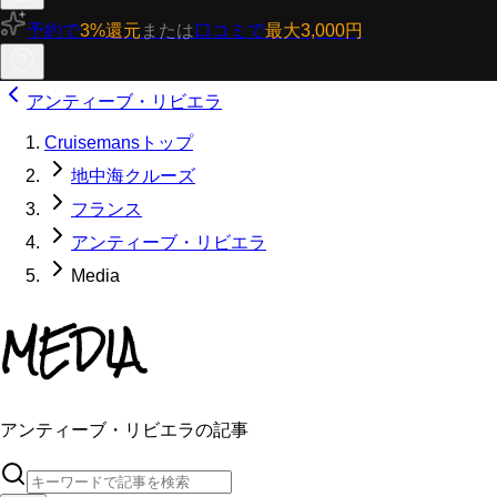
予約で
3%還元
または
口コミで
最大3,000円
アンティーブ・リビエラ
Cruisemansトップ
地中海クルーズ
フランス
アンティーブ・リビエラ
Media
MEDIA
アンティーブ・リビエラの記事