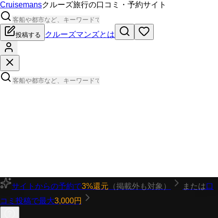
Cruisemans
クルーズ旅行の口コミ・予約サイト
クルーズマンズとは
投稿する
サイトからの予約で
3%還元
（掲載外も対象）
または
口
コミ投稿で最大
3,000円