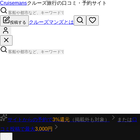
Cruisemans
クルーズ旅行の口コミ・予約サイト
クルーズマンズとは
投稿する
サイトからの予約で
3%還元
（掲載外も対象）
または
口
コミ投稿で最大
3,000円