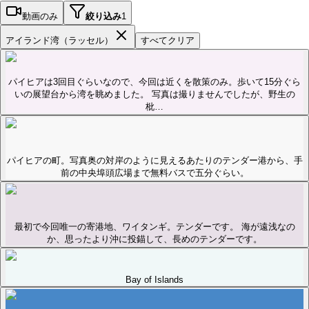
動画のみ
絞り込み
1
アイランド湾（ラッセル）
すべてクリア
パイヒアは3回目ぐらいなので、今回は近くを散策のみ。歩いて15分ぐら
いの展望台から湾を眺めました。 写真は撮りませんでしたが、野生の
枇…
パイヒアの町。写真奥の対岸のように見えるあたりのテンダー港から、手
前の中央埠頭広場まで無料バスで五分ぐらい。
最初で今回唯一の寄港地、ワイタンギ。テンダーです。 海が遠浅なの
か、思ったより沖に投錨して、長めのテンダーです。
Bay of Islands