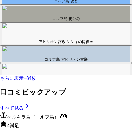
コルフ島 要塞
コルフ島 街並み
アヒリオン宮殿 シシィの肖像画
コルフ島 アヒリオン宮殿
さらに表示
+
84
枚
口コミピックアップ
すべて見る
ケルキラ島（コルフ島）
🇬🇷
4
満足