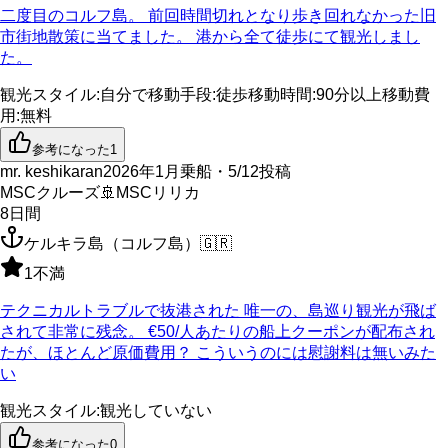
二度目のコルフ島。 前回時間切れとなり歩き回れなかった旧
市街地散策に当てました。 港から全て徒歩にて観光しまし
た。
観光スタイル
:
自分で
移動手段
:
徒歩
移動時間
:
90分以上
移動費
用
:
無料
参考になった
1
mr. keshikaran
2026年1月乗船・5/12投稿
MSCクルーズ
🚢
MSCリリカ
8
日間
ケルキラ島（コルフ島）
🇬🇷
1
不満
テクニカルトラブルで抜港された 唯一の、島巡り観光が飛ば
されて非常に残念。 €50/人あたりの船上クーポンが配布され
たが、ほとんど原価費用？ こういうのには慰謝料は無いみた
い
観光スタイル
:
観光していない
参考になった
0