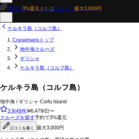
予約で
3%還元
または
口コミで
最大3,000円
ケルキラ島（コルフ島）
Cruisemansトップ
地中海クルーズ
ギリシャ
ケルキラ島（コルフ島）
ケルキラ島（コルフ島）
地中海 / ギリシャ
·
Corfu Island
3.9
(
49
件)
¥6,479/日〜
クルーズを探す
予約で3%還元
最大3,000円
口コミを書く