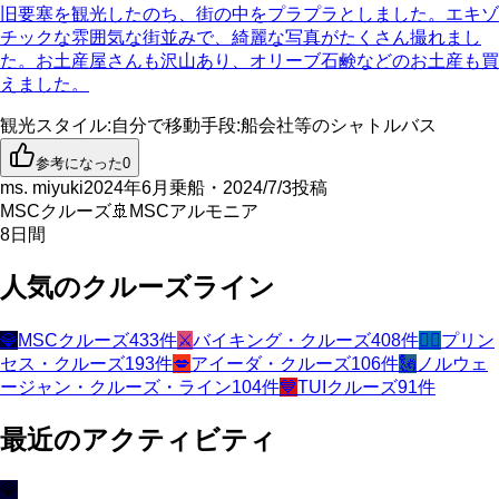
旧要塞を観光したのち、街の中をプラプラとしました。エキゾ
チックな雰囲気な街並みで、綺麗な写真がたくさん撮れまし
た。お土産屋さんも沢山あり、オリーブ石鹸などのお土産も買
えました。
観光スタイル
:
自分で
移動手段
:
船会社等のシャトルバス
参考になった
0
ms. miyuki
2024年6月乗船・2024/7/3投稿
MSCクルーズ
🚢
MSCアルモニア
8
日間
人気のクルーズライン
💎
MSCクルーズ
433
件
⚔️
バイキング・クルーズ
408
件
🧜‍♀️
プリン
セス・クルーズ
193
件
💋
アイーダ・クルーズ
106
件
🗽
ノルウェ
ージャン・クルーズ・ライン
104
件
💙
TUIクルーズ
91
件
最近のアクティビティ
💎