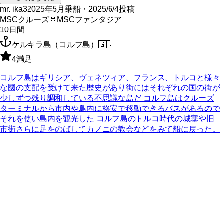
mr. ika3
2025年5月乗船・2025/6/4投稿
MSCクルーズ
🚢
MSCファンタジア
10
日間
ケルキラ島（コルフ島）
🇬🇷
4
満足
コルフ島はギリシア、ヴェネツィア、フランス、トルコと様々
な國の支配を受けて来た歴史があり街にはそれぞれの国の街が
少しずつ残り調和している不思議な島だ コルフ島はクルーズ
ターミナルから市内や島内に格安で移動できるバスがあるので
それを使い島内を観光した コルフ島のトルコ時代の城塞や旧
市街さらに足をのばしてカノニの教会などをみて船に戻った。