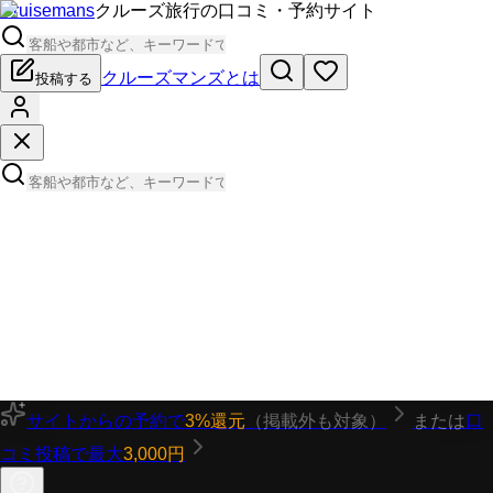
Cruisemans
クルーズ旅行の口コミ・予約サイト
クルーズマンズとは
投稿する
サイトからの予約で
3%還元
（掲載外も対象）
または
口
コミ投稿で最大
3,000円