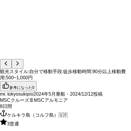
観光スタイル
:
自分で
移動手段
:
徒歩
移動時間
:
90分以上
移動費
用
:
500~1,000円
参考になった
0
mr. tokyosukipio
2024年5月乗船・2024/12/12投稿
MSCクルーズ
🚢
MSCアルモニア
8
日間
ケルキラ島（コルフ島）
🇬🇷
3
普通