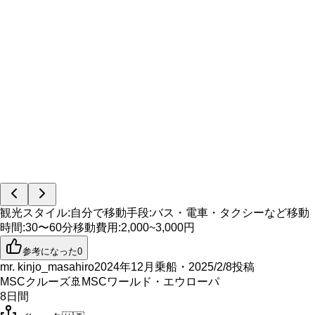
観光スタイル
:
自分で
移動手段
:
バス・電車・タクシーなど
移動
時間
:
30〜60分
移動費用
:
2,000~3,000円
参考になった
0
mr. kinjo_masahiro
2024年12月乗船・2025/2/8投稿
MSCクルーズ
🚢
MSCワールド・エウローパ
8
日間