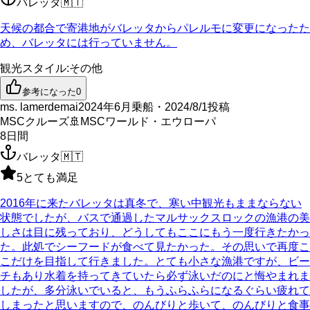
バレッタ
🇲🇹
天候の都合で寄港地がバレッタからパレルモに変更になったた
め、バレッタには行っていません。
観光スタイル
:
その他
参考になった
0
ms. lamerdemai
2024年6月乗船・2024/8/1投稿
MSCクルーズ
🚢
MSCワールド・エウローパ
8
日間
バレッタ
🇲🇹
5
とても満足
2016年に来たバレッタは真冬で、寒い中観光もままならない
状態でしたが、バスで通過したマルサックスロックの漁港の美
しさは目に残っており、どうしてもここにもう一度行きたかっ
た。此処でシーフードが食べて見たかった。その思いで再度こ
こだけを目指して行きました。とても小さな漁港ですが、ビー
チもあり水着を持ってきていたら必ず泳いだのにと悔やまれま
したが、多分泳いでいると、もうふらふらになるぐらい疲れて
しまったと思いますので、のんびりと歩いて、のんびりと食事