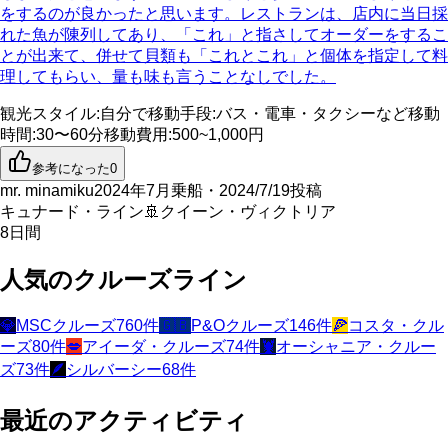
をするのが良かったと思います。レストランは、店内に当日採
れた魚が陳列してあり、「これ」と指さしてオーダーをするこ
とが出来て、併せて貝類も「これとこれ」と個体を指定して料
理してもらい、量も味も言うことなしでした。
観光スタイル
:
自分で
移動手段
:
バス・電車・タクシーなど
移動
時間
:
30〜60分
移動費用
:
500~1,000円
参考になった
0
mr. minamiku
2024年7月乗船・2024/7/19投稿
キュナード・ライン
🚢
クイーン・ヴィクトリア
8
日間
人気のクルーズライン
💎
MSCクルーズ
760
件
🇬🇧
P&Oクルーズ
146
件
🍕
コスタ・クル
ーズ
80
件
💋
アイーダ・クルーズ
74
件
🦞
オーシャニア・クルー
ズ
73
件
🪶
シルバーシー
68
件
最近のアクティビティ