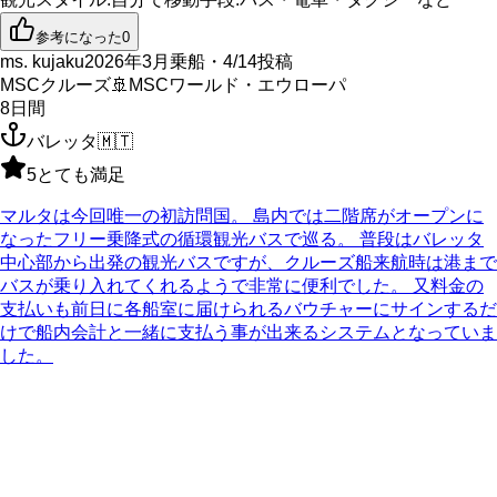
参考になった
0
ms. kujaku
2026年3月乗船・4/14投稿
MSCクルーズ
🚢
MSCワールド・エウローパ
8
日間
バレッタ
🇲🇹
5
とても満足
マルタは今回唯一の初訪問国。 島内では二階席がオープンに
なったフリー乗降式の循環観光バスで巡る。 普段はバレッタ
中心部から出発の観光バスですが、クルーズ船来航時は港まで
バスが乗り入れてくれるようで非常に便利でした。 又料金の
支払いも前日に各船室に届けられるバウチャーにサインするだ
けで船内会計と一緒に支払う事が出来るシステムとなっていま
した。