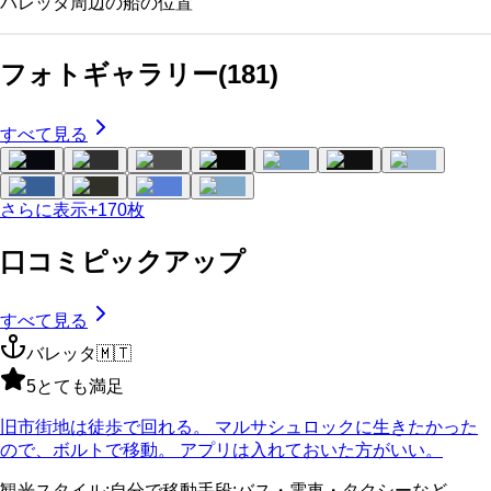
バレッタ
周辺の船の位置
フォトギャラリー
(
181
)
すべて見る
さらに表示
+
170
枚
口コミピックアップ
すべて見る
バレッタ
🇲🇹
5
とても満足
旧市街地は徒歩で回れる。 マルサシュロックに生きたかった
ので、ボルトで移動。 アプリは入れておいた方がいい。
観光スタイル
:
自分で
移動手段
:
バス・電車・タクシーなど