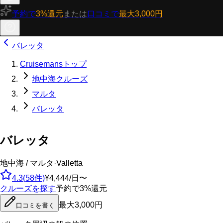
予約で
3%還元
または
口コミで
最大3,000円
バレッタ
Cruisemansトップ
地中海クルーズ
マルタ
バレッタ
バレッタ
地中海 / マルタ
·
Valletta
4.3
(
58
件)
¥4,444/日〜
クルーズを探す
予約で3%還元
最大3,000円
口コミを書く