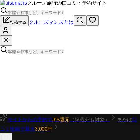
Cruisemans
クルーズ旅行の口コミ・予約サイト
クルーズマンズとは
投稿する
サイトからの予約で
3%還元
（掲載外も対象）
または
口
コミ投稿で最大
3,000円