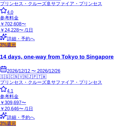
プリンセス・クルーズ
🚢
サファイア・プリンセス
4.0
参考料金
￥702,608〜
￥24,228〜 /1日
詳細・予約へ
3%還元
14 days, one-way from Tokyo to Singapore
2026/12/12 〜 2026/12/26
🇸🇬
🇨🇳
🇻🇳
🇯🇵
🇹🇼
プリンセス・クルーズ
🚢
サファイア・プリンセス
4.1
参考料金
￥309,697〜
￥20,646〜 /1日
詳細・予約へ
3%還元