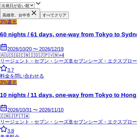
高雄市、台中市
すべてクリア
3%還元
60 nights / 61 days, one-way from Tokyo to Sydn
2026/10/20 〜 2026/12/19
🇦🇺
🇸🇬
🇨🇳
🇮🇩
🇯🇵
🇻🇳
+
4
リージェント・セブン・シーズ
🚢
セブンシーズ・エクスプロー
3.7
料金を問い合わせる
3%還元
10 nights / 11 days, one-way from Tokyo to Hon
2026/10/31 〜 2026/11/10
🇨🇳
🇯🇵
🇹🇼
リージェント・セブン・シーズ
🚢
セブンシーズ・エクスプロー
3.8
参考料金