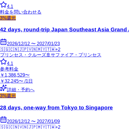
4.1
料金を問い合わせる
3%還元
42 days, round-trip Japan Southeast Asia Grand
2026/12/12 〜 2027/01/23
🇸🇬
🇨🇳
🇯🇵
🇻🇳
🇲🇾
🇹🇼
+
2
プリンセス・クルーズ
🚢
サファイア・プリンセス
4.1
参考料金
￥1,386,529〜
￥32,245〜 /1日
詳細・予約へ
3%還元
28 days, one-way from Tokyo to Singapore
2026/12/12 〜 2027/01/09
🇸🇬
🇨🇳
🇻🇳
🇯🇵
🇲🇾
🇹🇼
+
2