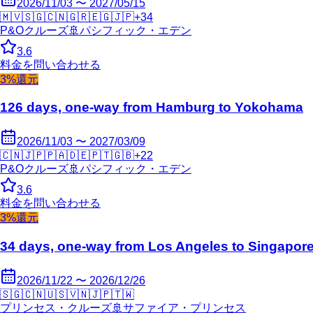
2026/11/03 〜 2027/05/15
🇲🇻
🇸🇬
🇨🇳
🇬🇷
🇪🇬
🇯🇵
+
34
P&Oクルーズ
🚢
パシフィック・エデン
3.6
料金を問い合わせる
3%還元
126 days, one-way from Hamburg to Yokohama
2026/11/03 〜 2027/03/09
🇨🇳
🇯🇵
🇵🇦
🇩🇪
🇵🇹
🇬🇧
+
22
P&Oクルーズ
🚢
パシフィック・エデン
3.6
料金を問い合わせる
3%還元
34 days, one-way from Los Angeles to Singapor
2026/11/22 〜 2026/12/26
🇸🇬
🇨🇳
🇺🇸
🇻🇳
🇯🇵
🇹🇼
プリンセス・クルーズ
🚢
サファイア・プリンセス