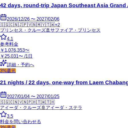
42 days, round-trip Japan Southeast Asia Grand
2026/12/26 〜 2027/02/06
🇸🇬
🇨🇳
🇯🇵
🇻🇳
🇲🇾
🇹🇼
+
2
プリンセス・クルーズ
🚢
サファイア・プリンセス
4.1
参考料金
￥1,076,353〜
￥25,031〜 /1日
詳細・予約へ
3%還元
21 nights / 22 days, one-way from Laem Chabang
2027/01/04 〜 2027/01/25
🇸🇬
🇨🇳
🇻🇳
🇵🇭
🇹🇼
🇹🇭
アイーダ・クルーズ
🚢
アイーダ・ステラ
3.5
料金を問い合わせる
3%還元