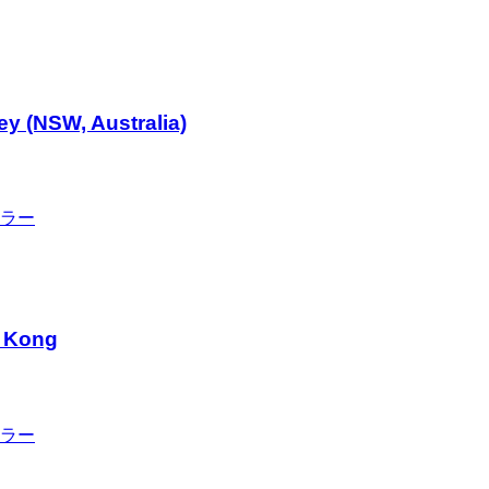
ey (NSW, Australia)
ラー
g Kong
ラー