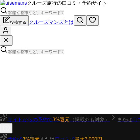
Cruisemans
クルーズ旅行の口コミ・予約サイト
クルーズマンズとは
投稿する
サイトからの予約で
3%還元
（掲載外も対象）
または
口
予約で
3%還元
または
口コミで
最大3,000円