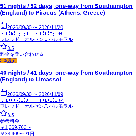
51 nights / 52 days, one-way from Southampton
(England) to Piraeus (Athens, Greece)
2026/09/30 〜 2026/11/20
🇬🇧
🇬🇷
🇪🇬
🇪🇸
🇭🇷
🇲🇪
+
6
フレッド・オルセン
🚢
バルモラル
3.5
料金を問い合わせる
3%還元
40 nights / 41 days, one-way from Southampton
(England) to Limassol
2026/09/30 〜 2026/11/09
🇬🇧
🇬🇷
🇪🇸
🇭🇷
🇲🇪
🇸🇮
+
4
フレッド・オルセン
🚢
バルモラル
3.5
参考料金
￥1,369,763〜
￥33,409〜 /1日