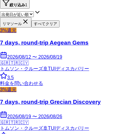
絞り込み
1
リマソール
すべてクリア
3%還元
7 days, round-trip Aegean Gems
2026/08/12 〜 2026/08/19
🇬🇷
🇹🇷
🇨🇾
トムソン・クルーズ
🚢
TUIディスカバリー
3.5
料金を問い合わせる
3%還元
7 days, round-trip Grecian Discovery
2026/08/19 〜 2026/08/26
🇬🇷
🇹🇷
🇨🇾
トムソン・クルーズ
🚢
TUIディスカバリー