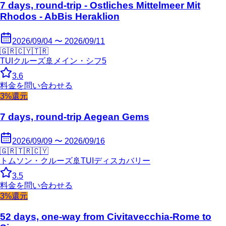
7 days, round-trip - Ostliches Mittelmeer Mit
Rhodos - AbBis Heraklion
2026/09/04 〜 2026/09/11
🇬🇷
🇨🇾
🇹🇷
TUIクルーズ
🚢
メイン・シフ5
3.6
料金を問い合わせる
3%還元
7 days, round-trip Aegean Gems
2026/09/09 〜 2026/09/16
🇬🇷
🇹🇷
🇨🇾
トムソン・クルーズ
🚢
TUIディスカバリー
3.5
料金を問い合わせる
3%還元
52 days, one-way from Civitavecchia-Rome to