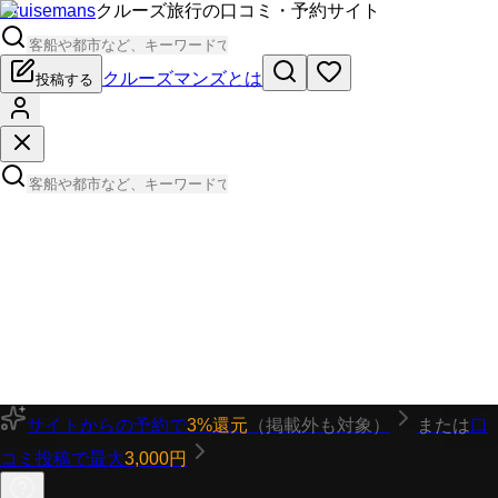
Cruisemans
クルーズ旅行の口コミ・予約サイト
クルーズマンズとは
投稿する
サイトからの予約で
3%還元
（掲載外も対象）
または
口
コミ投稿で最大
3,000円