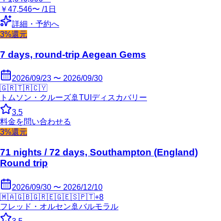
￥47,546〜 /1日
詳細・予約へ
3%還元
7 days, round-trip Aegean Gems
2026/09/23 〜 2026/09/30
🇬🇷
🇹🇷
🇨🇾
トムソン・クルーズ
🚢
TUIディスカバリー
3.5
料金を問い合わせる
3%還元
71 nights / 72 days, Southampton (England)
Round trip
2026/09/30 〜 2026/12/10
🇲🇦
🇬🇧
🇬🇷
🇪🇬
🇪🇸
🇵🇹
+
8
フレッド・オルセン
🚢
バルモラル