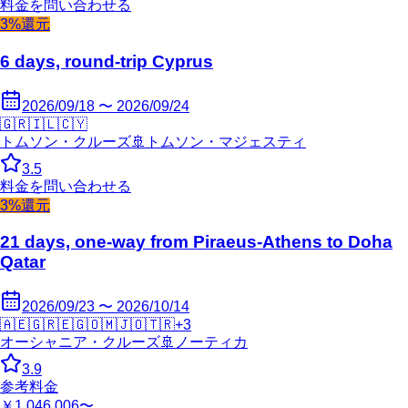
料金を問い合わせる
3%還元
6 days, round-trip Cyprus
2026/09/18 〜 2026/09/24
🇬🇷
🇮🇱
🇨🇾
トムソン・クルーズ
🚢
トムソン・マジェスティ
3.5
料金を問い合わせる
3%還元
21 days, one-way from Piraeus-Athens to Doha
Qatar
2026/09/23 〜 2026/10/14
🇦🇪
🇬🇷
🇪🇬
🇴🇲
🇯🇴
🇹🇷
+
3
オーシャニア・クルーズ
🚢
ノーティカ
3.9
参考料金
￥1,046,006〜