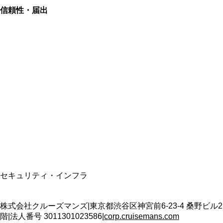
信頼性・届出
総合旅行業務取扱管理者
資格保有
適格請求書発行事業者
T3011301023586
SSL/TLS暗号化通信
セキュリティ・インフラ
株式会社クルーズマンズ
|
東京都渋谷区神宮前6-23-4 桑野ビル2
階
|
法人番号
3011301023586
|
corp.cruisemans.com