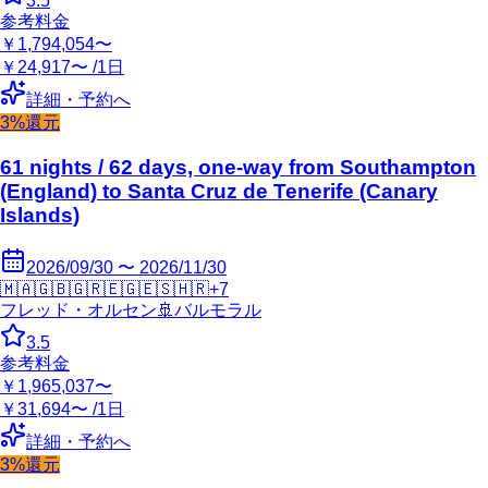
3.5
参考料金
￥1,794,054〜
￥24,917〜 /1日
詳細・予約へ
3%還元
61 nights / 62 days, one-way from Southampton
(England) to Santa Cruz de Tenerife (Canary
Islands)
2026/09/30 〜 2026/11/30
🇲🇦
🇬🇧
🇬🇷
🇪🇬
🇪🇸
🇭🇷
+
7
フレッド・オルセン
🚢
バルモラル
3.5
参考料金
￥1,965,037〜
￥31,694〜 /1日
詳細・予約へ
3%還元