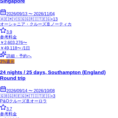
Singapore
2026/09/13 〜 2026/11/04
🇦🇪
🇲🇻
🇸🇬
🇬🇷
🇮🇹
🇪🇬
+
13
オーシャニア・クルーズ
🚢
ノーティカ
3.9
参考料金
￥2,603,276〜
￥49,118〜 /1日
詳細・予約へ
3%還元
24 nights / 25 days, Southampton (England)
Round trip
2026/09/14 〜 2026/10/08
🇬🇧
🇬🇷
🇪🇬
🇲🇹
🇮🇹
🇪🇸
+
3
P&Oクルーズ
🚢
オーロラ
3.7
参考料金