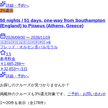
詳細・予約へ
3%還元
50 nights / 51 days, one-way from Southampton
(England) to Piraeus (Athens, Greece)
2026/09/30 〜 2026/11/19
🇬🇧
🇬🇷
🇪🇬
🇪🇸
🇭🇷
🇲🇪
+
6
フレッド・オルセン
🚢
バルモラル
3.5
参考料金
￥1,665,289〜
￥32,653〜 /1日
詳細・予約へ
お探しのクルーズが見つかりませんか？
掲載外のクルーズも3%還元対象です。
ご予約・お問い合わせ
1〜20件を表示（全178件）