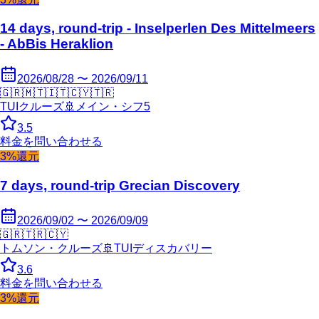
14 days, round-trip - Inselperlen Des Mittelmeers
- AbBis Heraklion
2026/08/28 〜 2026/09/11
🇬🇷
🇲🇹
🇮🇹
🇨🇾
🇹🇷
TUIクルーズ
🚢
メイン・シフ5
3.5
料金を問い合わせる
3%還元
7 days, round-trip Grecian Discovery
2026/09/02 〜 2026/09/09
🇬🇷
🇹🇷
🇨🇾
トムソン・クルーズ
🚢
TUIディスカバリー
3.6
料金を問い合わせる
3%還元