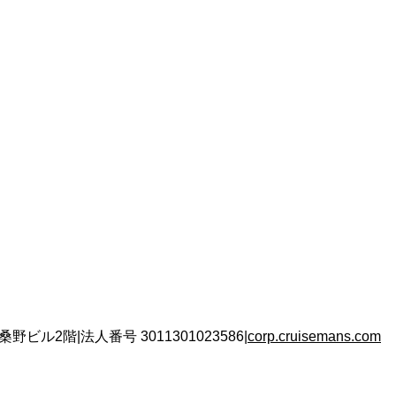
 桑野ビル2階
|
法人番号
3011301023586
|
corp.cruisemans.com