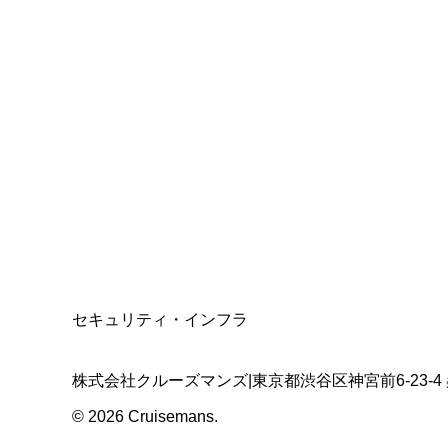
総合旅行業務取扱管理者
資格保有
適格請求書発行事業者
T3011301023586
SSL/TLS暗号化通信
セキュリティ・インフラ
株式会社クルーズマンズ
|
東京都渋谷区神宮前6-23-4
©
2026
Cruisemans.