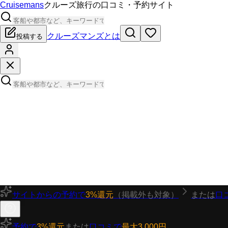
Cruisemans
クルーズ旅行の口コミ・予約サイト
クルーズマンズとは
投稿する
サイトからの予約で
3%還元
（掲載外も対象）
または
口
予約で
3%還元
または
口コミで
最大3,000円