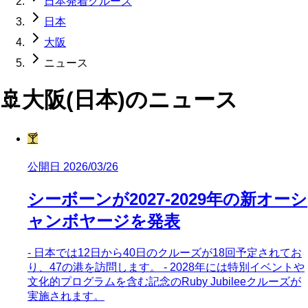
日本発着クルーズ
日本
大阪
ニュース
🚢
大阪(日本)
のニュース
🍸
公開日 2026/03/26
シーボーンが2027-2029年の新オーシ
ャンボヤージを発表
- 日本では12日から40日のクルーズが18回予定されてお
り、47の港を訪問します。 - 2028年には特別イベントや
文化的プログラムを含む記念のRuby Jubileeクルーズが
実施されます。