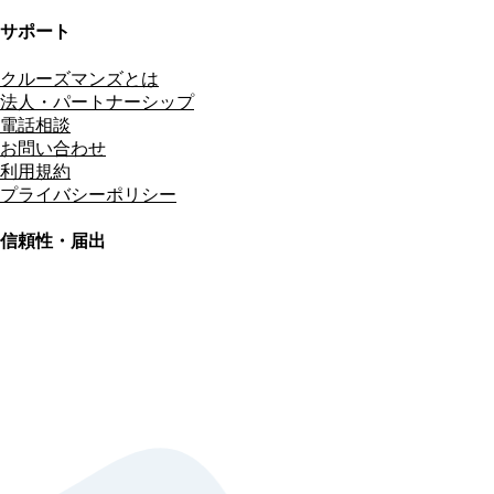
サポート
クルーズマンズとは
法人・パートナーシップ
電話相談
お問い合わせ
利用規約
プライバシーポリシー
信頼性・届出
総合旅行業務取扱管理者
資格保有
適格請求書発行事業者
T3011301023586