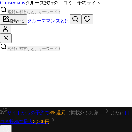
Cruisemans
クルーズ旅行の口コミ・予約サイト
クルーズマンズとは
投稿する
サイトからの予約で
3%還元
（掲載外も対象）
または
口
コミ投稿で最大
3,000円