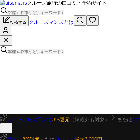
Cruisemans
クルーズ旅行の口コミ・予約サイト
クルーズマンズとは
投稿する
サイトからの予約で
3%還元
（掲載外も対象）
または
口
予約で
3%還元
または
口コミで
最大3,000円