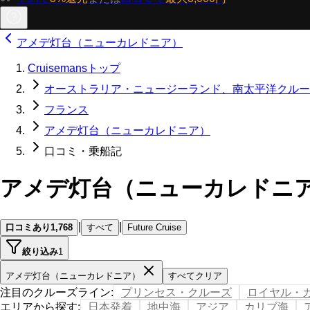
アメデ灯台（ニューカレドニア）
Cruisemansトップ
オーストラリア・ニュージーランド、南太平洋クルー
フランス
アメデ灯台（ニューカレドニア）
口コミ・乗船記
アメデ灯台（ニューカレドニ
|
|
口コミあり
1,768
すべて
Future Cruise
絞り込み
1
アメデ灯台（ニューカレドニア）
すべてクリア
注目のクルーズライン
:
プリンセス・クルーズ
ロイヤル・
エリアから探す
:
日本発着
地中海
アジア
カリブ海