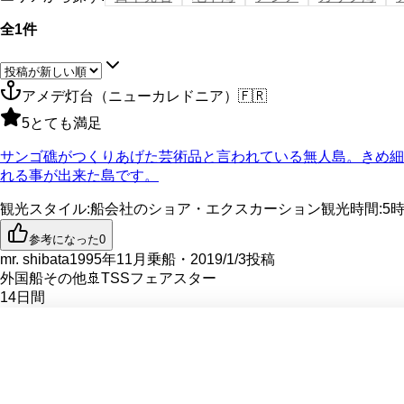
全1件
アメデ灯台（ニューカレドニア）
🇫🇷
5
とても満足
サンゴ礁がつくりあげた芸術品と言われている無人島。きめ細
れる事が出来た島です。
観光スタイル
:
船会社のショア・エクスカーション
観光時間
:
5
参考になった
0
mr. shibata
1995年11月乗船・2019/1/3投稿
外国船その他
🚢
TSSフェアスター
14
日間