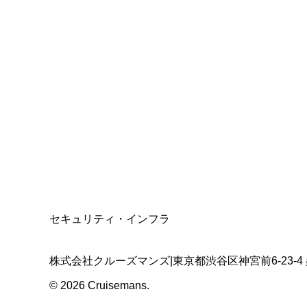
総合旅行業務取扱管理者
資格保有
適格請求書発行事業者
T3011301023586
SSL/TLS暗号化通信
セキュリティ・インフラ
株式会社クルーズマンズ
|
東京都渋谷区神宮前6-23-4
©
2026
Cruisemans.