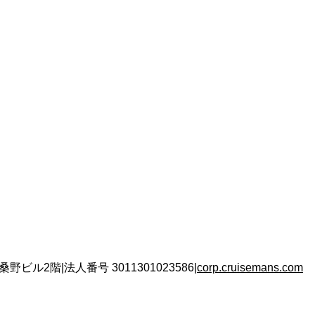
 桑野ビル2階
|
法人番号
3011301023586
|
corp.cruisemans.com