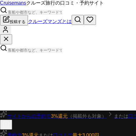
Cruisemans
クルーズ旅行の口コミ・予約サイト
クルーズマンズとは
投稿する
サイトからの予約で
3%還元
（掲載外も対象）
または
口
予約で
3%還元
または
口コミで
最大3,000円