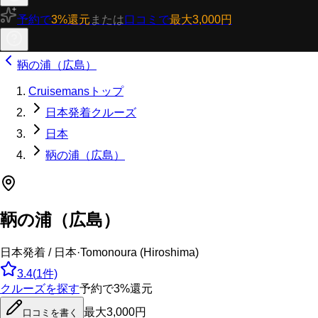
予約で
3%還元
または
口コミで
最大3,000円
鞆の浦（広島）
Cruisemansトップ
日本発着クルーズ
日本
鞆の浦（広島）
鞆の浦（広島）
日本発着 / 日本
·
Tomonoura (Hiroshima)
3.4
(
1
件)
クルーズを探す
予約で3%還元
最大3,000円
口コミを書く