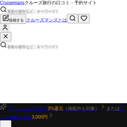
Cruisemans
クルーズ旅行の口コミ・予約サイト
クルーズマンズとは
投稿する
サイトからの予約で
3%還元
（掲載外も対象）
または
口
コミ投稿で最大
3,000円