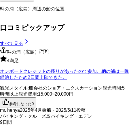
鞆の浦（広島）
周辺の船の位置
口コミピックアップ
すべて見る
鞆の浦（広島）
🇯🇵
4
満足
オンボードクレジットの残りがあったので参加。鞆の浦は一晩
錨泊したため2日間上陸できた。
観光スタイル
:
船会社のショア・エクスカーション
観光時間
:
5
時間以上
観光費用
:
15,000~20,000円
参考になった
0
mr. henya
2025年4月乗船・2025/5/11投稿
バイキング・クルーズ
🚢
バイキング・エデン
9
日間