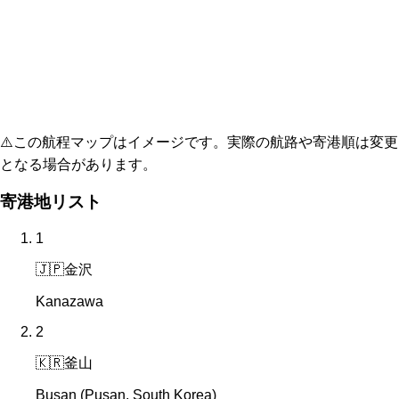
⚠️
この航程マップはイメージです。実際の航路や寄港順は変更
となる場合があります。
寄港地リスト
1
🇯🇵
金沢
Kanazawa
2
🇰🇷
釜山
Busan (Pusan, South Korea)