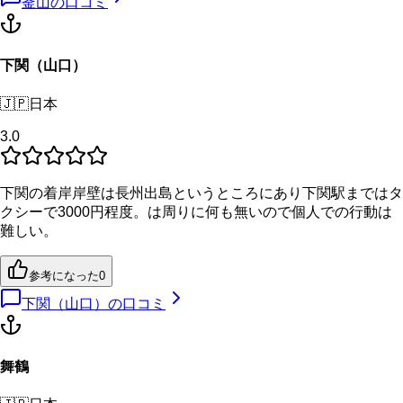
釜山
の口コミ
下関（山口）
🇯🇵
日本
3.0
下関の着岸岸壁は長州出島というところにあり下関駅まではタ
クシーで3000円程度。は周りに何も無いので個人での行動は
難しい。
参考になった
0
下関（山口）
の口コミ
舞鶴