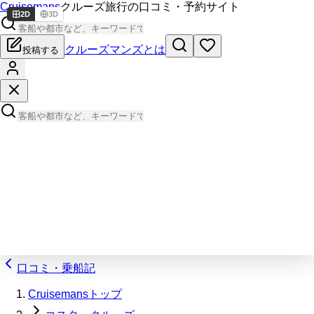
Cruisemans
クルーズ旅行の口コミ・予約サイト
2D
3D
クルーズマンズとは
投稿する
口コミ・乗船記
Cruisemansトップ