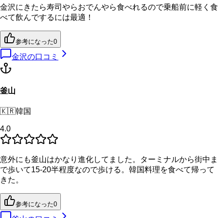
金沢にきたら寿司やらおでんやら食べれるので乗船前に軽く食
べて飲んでするには最適！
参考になった
0
金沢
の口コミ
釜山
🇰🇷
韓国
4.0
意外にも釜山はかなり進化してました。ターミナルから街中ま
で歩いて15-20半程度なので歩ける。韓国料理を食べて帰って
きた。
参考になった
0