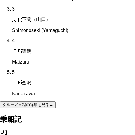
3
🇯🇵
下関（山口）
Shimonoseki (Yamaguchi)
4
🇯🇵
舞鶴
Maizuru
5
🇯🇵
金沢
Kanazawa
クルーズ日程の詳細を見る
→
乗船記