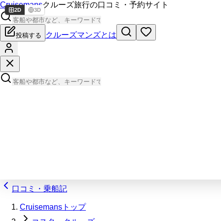
Cruisemans
クルーズ旅行の口コミ・予約サイト
2D
3D
クルーズマンズとは
投稿する
口コミ・乗船記
Cruisemansトップ