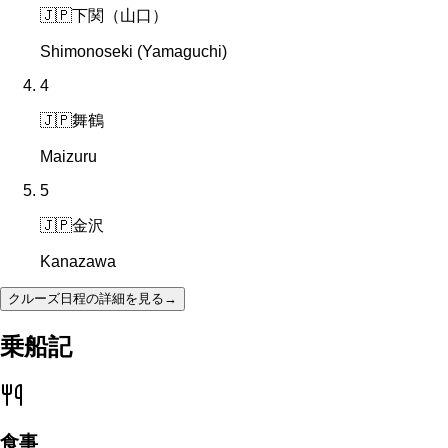
🇯🇵
下関（山口）
Shimonoseki (Yamaguchi)
4
🇯🇵
舞鶴
Maizuru
5
🇯🇵
金沢
Kanazawa
クルーズ日程の詳細を見る
→
乗船記
食事