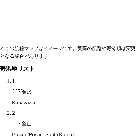
⚠️
この航程マップはイメージです。実際の航路や寄港順は変更
となる場合があります。
寄港地リスト
1
🇯🇵
金沢
Kanazawa
2
🇰🇷
釜山
Busan (Pusan, South Korea)