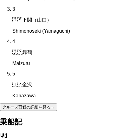
3
🇯🇵
下関（山口）
Shimonoseki (Yamaguchi)
4
🇯🇵
舞鶴
Maizuru
5
🇯🇵
金沢
Kanazawa
クルーズ日程の詳細を見る
→
乗船記