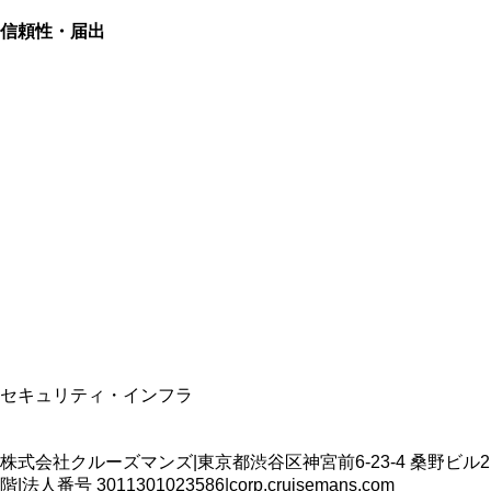
信頼性・届出
総合旅行業務取扱管理者
資格保有
適格請求書発行事業者
T3011301023586
SSL/TLS暗号化通信
セキュリティ・インフラ
株式会社クルーズマンズ
|
東京都渋谷区神宮前6-23-4 桑野ビル2
階
|
法人番号
3011301023586
|
corp.cruisemans.com