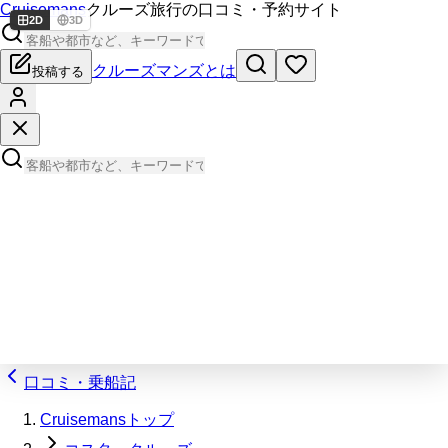
Cruisemans
クルーズ旅行の口コミ・予約サイト
2D
3D
クルーズマンズとは
投稿する
口コミ・乗船記
Cruisemansトップ