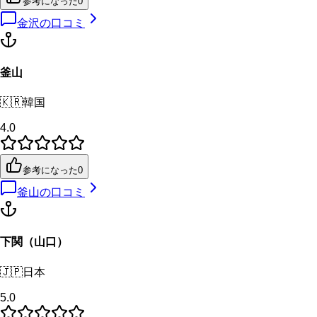
参考になった
0
金沢
の口コミ
釜山
🇰🇷
韓国
4.0
参考になった
0
釜山
の口コミ
下関（山口）
🇯🇵
日本
5.0