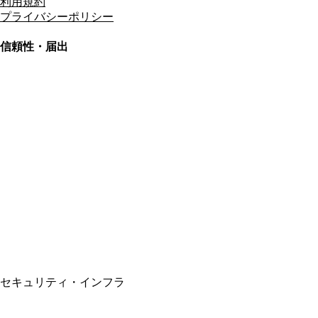
利用規約
プライバシーポリシー
信頼性・届出
総合旅行業務取扱管理者
資格保有
適格請求書発行事業者
T3011301023586
SSL/TLS暗号化通信
セキュリティ・インフラ