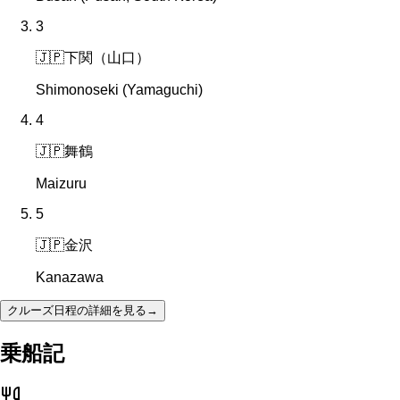
3
🇯🇵
下関（山口）
Shimonoseki (Yamaguchi)
4
🇯🇵
舞鶴
Maizuru
5
🇯🇵
金沢
Kanazawa
クルーズ日程の詳細を見る
→
乗船記