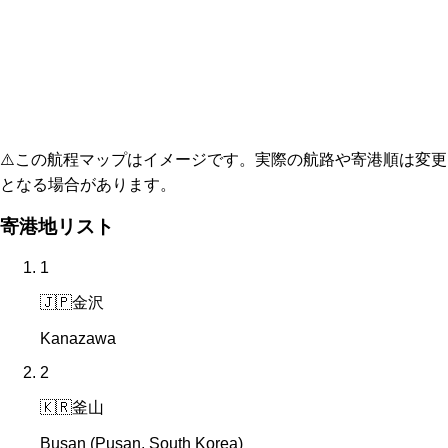
⚠️
この航程マップはイメージです。実際の航路や寄港順は変更
となる場合があります。
寄港地リスト
1
🇯🇵
金沢
Kanazawa
2
🇰🇷
釜山
Busan (Pusan, South Korea)