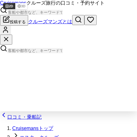
Cruisemans
クルーズ旅行の口コミ・予約サイト
2D
3D
クルーズマンズとは
投稿する
口コミ・乗船記
Cruisemansトップ