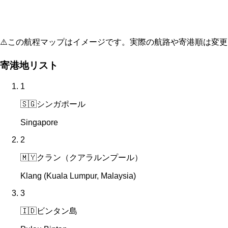
⚠️
この航程マップはイメージです。実際の航路や寄港順は変更
寄港地リスト
1
🇸🇬
シンガポール
Singapore
2
🇲🇾
クラン（クアラルンプール）
Klang (Kuala Lumpur, Malaysia)
3
🇮🇩
ビンタン島