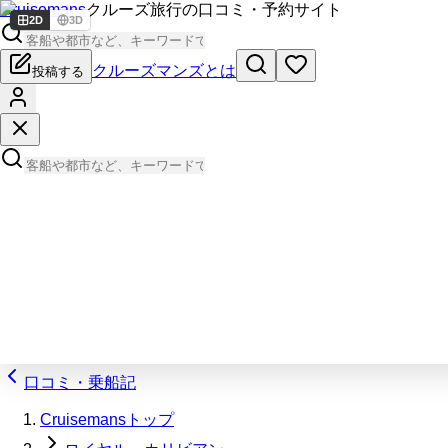
Cruisemans
クルーズ旅行の口コミ・予約サイト
2D
3D
クルーズマンズとは
投稿する
口コミ・乗船記
Cruisemansトップ