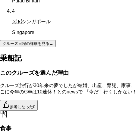
Pulau Bintan
4
🇸🇬
シンガポール
Singapore
クルーズ日程の詳細を見る
→
乗船記
このクルーズを選んだ理由
クルーズ旅行が30年来の夢でしたが結婚、出産、育児、家事
こに今年のGWは10連休！とのnewsで 『今だ！行くしか
参考になった
0
食事