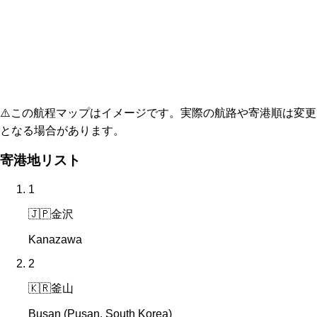
⚠️
この航程マップはイメージです。実際の航路や寄港順は変更
となる場合があります。
寄港地リスト
1
🇯🇵
金沢
Kanazawa
2
🇰🇷
釜山
Busan (Pusan, South Korea)