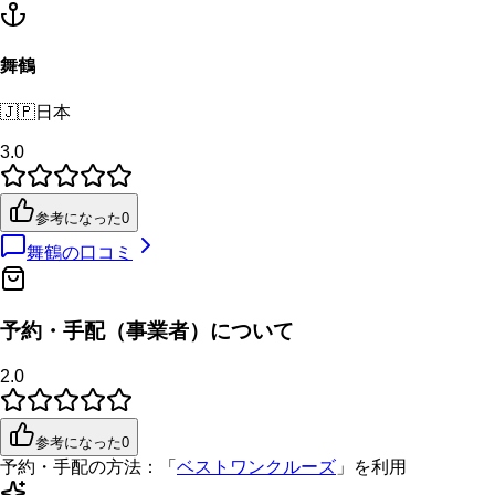
舞鶴
🇯🇵
日本
3.0
参考になった
0
舞鶴
の口コミ
予約・手配（事業者）について
2.0
参考になった
0
予約・手配の方法：
「
ベストワンクルーズ
」を利用