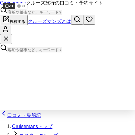
Cruisemans
クルーズ旅行の口コミ・予約サイト
2D
3D
クルーズマンズとは
投稿する
口コミ・乗船記
Cruisemansトップ