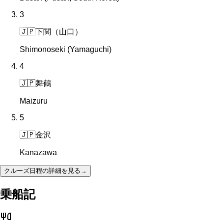
3
🇯🇵
下関（山口）
Shimonoseki (Yamaguchi)
4
🇯🇵
舞鶴
Maizuru
5
🇯🇵
金沢
Kanazawa
クルーズ日程の詳細を見る
→
乗船記