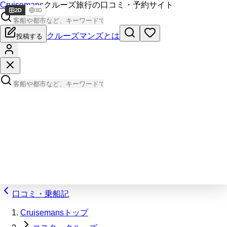
Cruisemans
クルーズ旅行の口コミ・予約サイト
2D
3D
クルーズマンズとは
投稿する
口コミ・乗船記
Cruisemansトップ