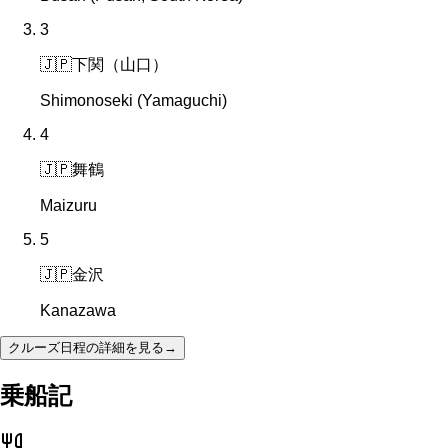
3
🇯🇵
下関（山口）
Shimonoseki (Yamaguchi)
4
🇯🇵
舞鶴
Maizuru
5
🇯🇵
金沢
Kanazawa
クルーズ日程の詳細を見る
→
乗船記