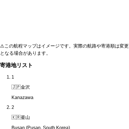
⚠️
この航程マップはイメージです。実際の航路や寄港順は変更
となる場合があります。
寄港地リスト
1
🇯🇵
金沢
Kanazawa
2
🇰🇷
釜山
Busan (Pusan, South Korea)