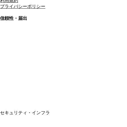
利用規約
プライバシーポリシー
信頼性・届出
総合旅行業務取扱管理者
資格保有
適格請求書発行事業者
T3011301023586
SSL/TLS暗号化通信
セキュリティ・インフラ