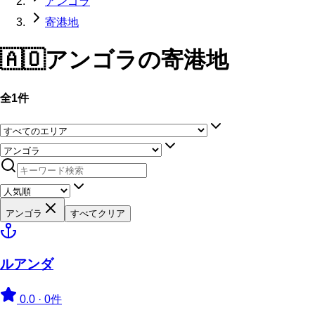
アンゴラ
寄港地
🇦🇴
アンゴラ
の寄港地
全1件
アンゴラ
すべてクリア
ルアンダ
0.0
·
0件