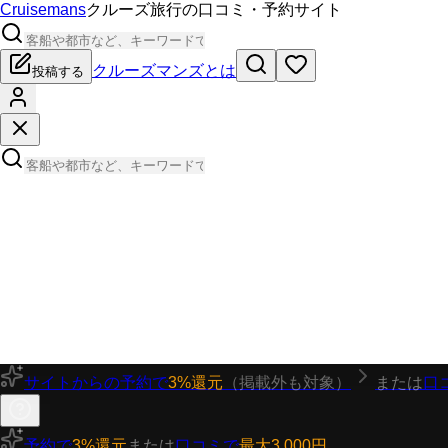
Cruisemans
クルーズ旅行の口コミ・予約サイト
クルーズマンズとは
投稿する
サイトからの予約で
3%還元
（掲載外も対象）
または
口
予約で
3%還元
または
口コミで
最大3,000円