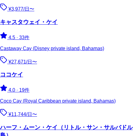
¥3,977/日〜
キャスタウェイ・ケイ
4.5
·
33件
Castaway Cay (Disney private island, Bahamas)
¥27,671/日〜
ココケイ
4.0
·
19件
Coco Cay (Royal Caribbean private island, Bahamas)
¥11,744/日〜
ハーフ・ムーン・ケイ（リトル・サン・サルバドル
島）