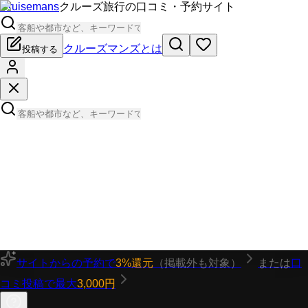
Cruisemans
クルーズ旅行の口コミ・予約サイト
クルーズマンズとは
投稿する
サイトからの予約で
3%還元
（掲載外も対象）
または
口
コミ投稿で最大
3,000円