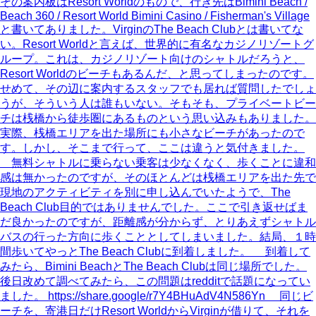
その案内板はResort Worldのもので、行き先はBimini Beach /
Beach 360 / Resort World Bimini Casino / Fisherman's Village
と書いてありました。VirginのThe Beach Clubとは書いてな
い。Resort Worldと言えば、世界的に有名なカジノリゾートグ
ループ。これは、カジノリゾート向けのシャトルだろうと、
Resort Worldのビーチもあるんだ、と思ってしまったのです。
せめて、その辺に案内するスタッフでも居れば質問したでしょ
うが、そういう人は誰もいない。そもそも、プライベートビー
チは桟橋から徒歩圏にあるものという思い込みもありました。
実際、桟橋エリアを出た場所にも小さなビーチがあったので
す。しかし、そこまで行って、ここは違うと気付きました。
無料シャトルに乗らない乗客は少なくなく、歩くことに違和
感は無かったのですが、そのほとんどは桟橋エリアを出た先で
現地のアクティビティを別に申し込んでいたようで、The
Beach Club目的ではありませんでした。ここで引き返せばま
だ良かったのですが、距離感が分からず、とりあえずシャトル
バスの行った方向に歩くこととしてしまいました。結局、１時
間歩いてやっとThe Beach Clubに到着しました。 到着して
みたら、Bimini BeachとThe Beach Clubは同じ場所でした。
後日改めて調べてみたら、この問題はredditで話題になってい
ました。 https://share.google/r7Y4BHuAdV4N586Yn 同じビ
ーチを、寄港日だけResort WorldからVirginが借りて、それを