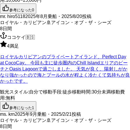
用
:
10,000~15,000円
参考になった
0
mr. hiro5118
2025年8月乗船・2025/8/20投稿
ロイヤル・カリビアン
🚢
アイコン・オブ・ザ・シーズ
8
日間
ココケイ
🇧🇸
4
満足
ロイヤルカリビアンのプライベートアイランド、Perfect Day
at CocoCay。 今回も主に徒歩圏内のChill Islandエリアのビー
チとOasis Lagoonで過ごしました。 天気が良く、陽射しがか
なり強かったので海とプールの水が程よく冷たくて気持ちが良
かったです。
観光スタイル
:
自分で
移動手段
:
徒歩
移動時間
:
30分未満
移動費
用
:
無料
参考になった
1
ms. krn
2025年9月乗船・2025/2/21投稿
ロイヤル・カリビアン
🚢
アイコン・オブ・ザ・シーズ
8
日間