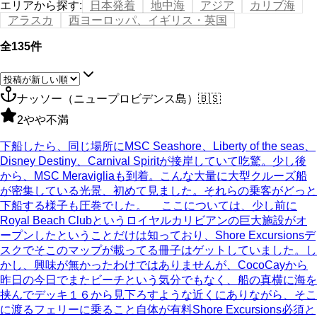
エリアから探す
:
日本発着
地中海
アジア
カリブ海
アラスカ
西ヨーロッパ、イギリス・英国
全135件
ナッソー（ニュープロビデンス島）
🇧🇸
2
やや不満
下船したら、同じ場所にMSC Seashore、Liberty of the seas、
Disney Destiny、Carnival Spiritが接岸していて吃驚。少し後
から、MSC Meravigliaも到着。こんな大量に大型クルーズ船
が密集している光景、初めて見ました。それらの乗客がどっと
下船する様子も圧巻でした。 ここについては、少し前に
Royal Beach Clubというロイヤルカリビアンの巨大施設がオ
ープンしたということだけは知っており、Shore Excursionsデ
スクでそこのマップが載ってる冊子はゲットしていました。し
かし、興味が無かったわけではありませんが、CocoCayから
昨日の今日でまたビーチという気分でもなく、船の真横に海を
挟んでデッキ１６から見下ろすような近くにありながら、そこ
に渡るフェリーに乗ること自体が有料Shore Excursions必須と