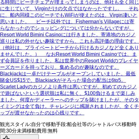
る時間にビーチチェアが埋まってしまうのは、他社も全く同じ
に生じていて、Virginだけの欠点ではなかったですし。 それ
に、船内同様このビーチでもWiFiが使えたのは、Virgin凄いと
思いました。 ビーチ以外では、Fisherman's Villageには寄
らなかったのでショッピングについては分からないですが、
Resort World Bimini Casinoには行きました。寄港地のカジノ
巡りは私の外せない趣味ですから、これも高評価の理由です。
（他社は、プライベートビーチから行けるカジノなど全くあり
ませんでした。） なおResort World Bimini Casinoでは、ま
ず会員証を作りました。私は世界中のResort Worldのプレイヤ
ーズカードを持っており、集めるのが趣味なのです。
Blackjackは一卓だけテーブルがオープンしていました。最低
賭金US$15で、Blackjackがそろった場合の配当は6to5。
Scarlet Ladyのカジノより条件は悪いですが、初めてのカジノ
で遊ばないという選択肢は私に無く、$100負けるまで楽しみ
ました。何度かディーラーへのチップを賭けましたが、そのタ
イミングは全て負け。チャレンジに感謝されましたが、全くチ
ップが渡せなかったのは心残りです。
観光スタイル
:
自分で
移動手段
:
船会社等のシャトルバス
移動時
間
:
30分未満
移動費用
:
無料