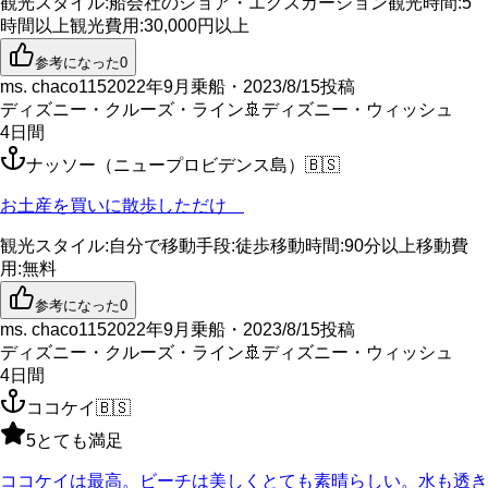
観光スタイル
:
船会社のショア・エクスカーション
観光時間
:
5
時間以上
観光費用
:
30,000円以上
参考になった
0
ms. chaco115
2022年9月乗船・2023/8/15投稿
ディズニー・クルーズ・ライン
🚢
ディズニー・ウィッシュ
4
日間
ナッソー（ニュープロビデンス島）
🇧🇸
お土産を買いに散歩しただけ
観光スタイル
:
自分で
移動手段
:
徒歩
移動時間
:
90分以上
移動費
用
:
無料
参考になった
0
ms. chaco115
2022年9月乗船・2023/8/15投稿
ディズニー・クルーズ・ライン
🚢
ディズニー・ウィッシュ
4
日間
ココケイ
🇧🇸
5
とても満足
ココケイは最高。ビーチは美しくとても素晴らしい。水も透き