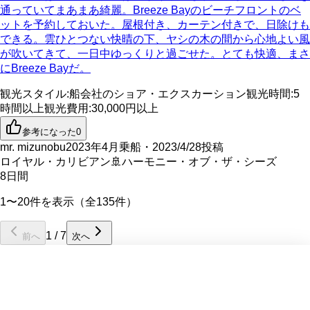
通っていてまあまあ綺麗。Breeze Bayのビーチフロントのベ
ットを予約しておいた。屋根付き、カーテン付きで、日除けも
できる。雲ひとつない快晴の下、ヤシの木の間から心地よい風
が吹いてきて、一日中ゆっくりと過ごせた。とても快適、まさ
にBreeze Bayだ。
観光スタイル
:
船会社のショア・エクスカーション
観光時間
:
5
時間以上
観光費用
:
30,000円以上
参考になった
0
mr. mizunobu
2023年4月乗船・2023/4/28投稿
ロイヤル・カリビアン
🚢
ハーモニー・オブ・ザ・シーズ
8
日間
1〜20件を表示（全135件）
1
/
7
前へ
次へ