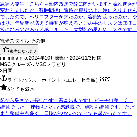
急病人発生。こちらも船内放送で陸に向かいますと流れ進路が
変わりましたが、数時間後に進路が戻り北上。港に入りません
でしたので、ヘリコプターが来たのか、容態が戻ったのか。や
はり、年配者が増えて乗客が増えるとこの手のリスクはほぼ日
常になるのだろうと感じました。大型船の思わぬリスクです。
観光スタイル
:
その他
参考になった
0
mr. minamiku
2024年10月乗船・2024/11/3投稿
MSCクルーズ
🚢
MSCメラビリア
8
日間
ライトハウス・ポイント（エルーセラ島）
🇧🇸
5
とても満足
船から島までが長いです。基本歩きですし ビーチは美しく、
綺麗でした。 建物もバハマ感満載で、施設も綺麗です。 ただ
まだ整備中も多く、日陰が少ないのでとても暑かったです。