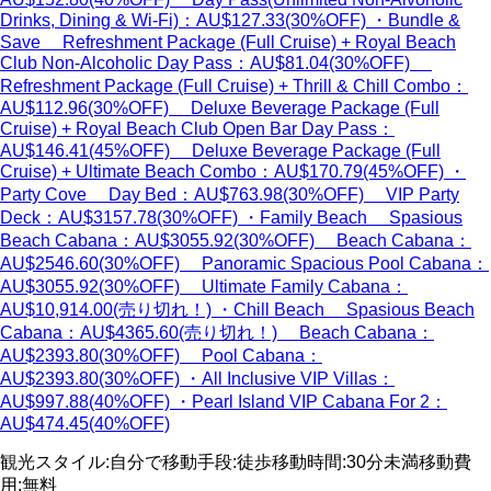
Drinks, Dining & Wi-Fi)：AU$127.33(30%OFF) ・Bundle &
Save Refreshment Package (Full Cruise) + Royal Beach
Club Non-Alcoholic Day Pass：AU$81.04(30%OFF)
Refreshment Package (Full Cruise) + Thrill & Chill Combo：
AU$112.96(30%OFF) Deluxe Beverage Package (Full
Cruise) + Royal Beach Club Open Bar Day Pass：
AU$146.41(45%OFF) Deluxe Beverage Package (Full
Cruise) + Ultimate Beach Combo：AU$170.79(45%OFF) ・
Party Cove Day Bed：AU$763.98(30%OFF) VIP Party
Deck：AU$3157.78(30%OFF) ・Family Beach Spasious
Beach Cabana：AU$3055.92(30%OFF) Beach Cabana：
AU$2546.60(30%OFF) Panoramic Spacious Pool Cabana：
AU$3055.92(30%OFF) Ultimate Family Cabana：
AU$10,914.00(売り切れ！) ・Chill Beach Spasious Beach
Cabana：AU$4365.60(売り切れ！) Beach Cabana：
AU$2393.80(30%OFF) Pool Cabana：
AU$2393.80(30%OFF) ・All Inclusive VIP Villas：
AU$997.88(40%OFF) ・Pearl Island VIP Cabana For 2：
AU$474.45(40%OFF)
観光スタイル
:
自分で
移動手段
:
徒歩
移動時間
:
30分未満
移動費
用
:
無料