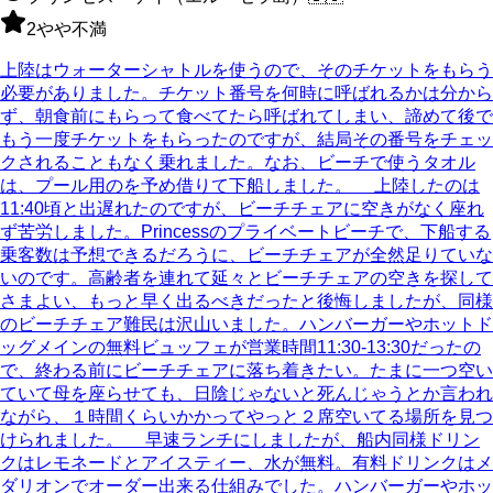
2
やや不満
上陸はウォーターシャトルを使うので、そのチケットをもらう
必要がありました。チケット番号を何時に呼ばれるかは分から
ず、朝食前にもらって食べてたら呼ばれてしまい、諦めて後で
もう一度チケットをもらったのですが、結局その番号をチェッ
クされることもなく乗れました。なお、ビーチで使うタオル
は、プール用のを予め借りて下船しました。 上陸したのは
11:40頃と出遅れたのですが、ビーチチェアに空きがなく座れ
ず苦労しました。Princessのプライベートビーチで、下船する
乗客数は予想できるだろうに、ビーチチェアが全然足りていな
いのです。高齢者を連れて延々とビーチチェアの空きを探して
さまよい、もっと早く出るべきだったと後悔しましたが、同様
のビーチチェア難民は沢山いました。ハンバーガーやホットド
ッグメインの無料ビュッフェが営業時間11:30-13:30だったの
で、終わる前にビーチチェアに落ち着きたい。たまに一つ空い
ていて母を座らせても、日陰じゃないと死んじゃうとか言われ
ながら、１時間くらいかかってやっと２席空いてる場所を見つ
けられました。 早速ランチにしましたが、船内同様ドリン
クはレモネードとアイスティー、水が無料。有料ドリンクはメ
ダリオンでオーダー出来る仕組みでした。ハンバーガーやホッ