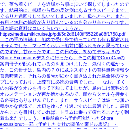
で、落ち着くビーチを近場から順に歩いて探してしまったので
す。結果的に、桟橋から島の反対側にあるサウスビーチまで、
ぐるりと遠回りして歩いてしまいました。母へとへと。また、
有料と無料の施設が入り組んでいるのも分かり辛かったです。
日本語の資料はコレくらいでしょうか。
https://media.mikicruise.jp/pdf/5d2d6140fff65228a88f1758.pdf
この手の情報は、船内で受け身で待っていても何も配布され
ませんでした。マップくらい下船前に配られるかと思っていた
のですが、甘かったです。この日の夜、初めてデッキ６の
Shore Excursionsデスクに行ったら、そこの棚でCocoCayの
案内冊子が配られているのを見つけました。気付くの遅かっ
た。この冊子は、島内の７０に及ぶスポットの有料無料情報や
営業時間と、それらの番号が細かく書き込まれた島全体のマッ
プになっており、上陸前に必読の資料でした。 なお、多く
のお客がタオルを持って下船してましたが、島内には無料のタ
オルステーションが何か所かあるので、船からタオルを持参す
る必要はありませんでした。また、サウスビーチは波一つ無い
穏やかな遠浅で、水辺をゆったり過ごすのに最適でした。最初
からここを目指していれば、トラムに乗って疲れることなく到
着出来たでしょう。 ■乗船前から予約可能だったShore
excursionの一部（予約した会社の関係で豪ドル表記） ・