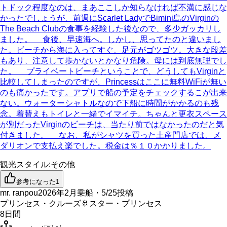
トドック程度なのは、まあここしか知らなければ不満に感じな
かったでしょうが、前週にScarlet LadyでBimini島のVirginの
The Beach Clubの食事を経験した後なので、多少ガッカリし
ました。 食後、早速海へ。しかし、思ってたのと違いまし
た。ビーチから海に入ってすぐ、足元がゴツゴツ。大きな段差
もあり、注意して歩かないとかなり危険。母には到底無理でし
た。 プライベートビーチということで、どうしてもVirginと
比較してしまったのですが、Princessはここに無料WiFiが無い
のも痛かったです。アプリで船の予定をチェックするこが出来
ない。ウォーターシャトルなので下船に時間がかかるのも残
念。着替えもトイレと一緒でイマイチ。ちゃんと更衣スペース
が別だったVirginのビーチは、当たり前ではなかったのだと気
付きました。 なお、私がシャツを買った土産門店では、メ
ダリオンで支払え楽でした。税金は％１０かかりました。
観光スタイル
:
その他
参考になった
1
mr. ranpou
2026年2月乗船・5/25投稿
プリンセス・クルーズ
🚢
スター・プリンセス
8
日間