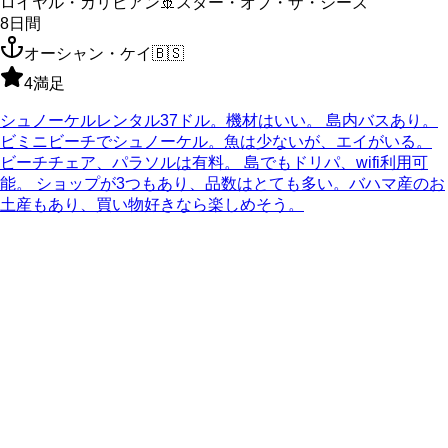
ロイヤル・カリビアン
🚢
スター・オブ・ザ・シーズ
8
日間
オーシャン・ケイ
🇧🇸
4
満足
シュノーケルレンタル37ドル。機材はいい。 島内バスあり。
ビミニビーチでシュノーケル。魚は少ないが、エイがいる。
ビーチチェア、パラソルは有料。 島でもドリパ、wifi利用可
能。 ショップが3つもあり、品数はとても多い。バハマ産のお
土産もあり、買い物好きなら楽しめそう。