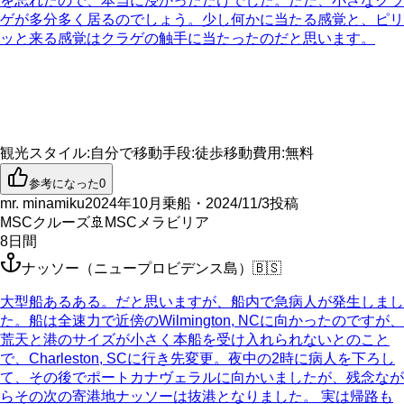
を忘れたので、本当に浸かっただけでした。ただ、小さなクラ
ゲが多分多く居るのでしょう。少し何かに当たる感覚と、ピリ
ッと来る感覚はクラゲの触手に当たったのだと思います。
観光スタイル
:
自分で
移動手段
:
徒歩
移動費用
:
無料
参考になった
0
mr. minamiku
2024年10月乗船・2024/11/3投稿
MSCクルーズ
🚢
MSCメラビリア
8
日間
ナッソー（ニュープロビデンス島）
🇧🇸
大型船あるある。だと思いますが、船内で急病人が発生しまし
た。船は全速力で近傍のWilmington, NCに向かったのですが、
荒天と港のサイズが小さく本船を受け入れられないとのこと
で、Charleston, SCに行き先変更。夜中の2時に病人を下ろし
て、その後でポートカナヴェラルに向かいましたが、残念なが
らその次の寄港地ナッソーは抜港となりました。 実は帰路も