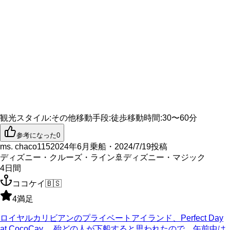
観光スタイル
:
その他
移動手段
:
徒歩
移動時間
:
30〜60分
参考になった
0
ms. chaco115
2024年6月乗船・2024/7/19投稿
ディズニー・クルーズ・ライン
🚢
ディズニー・マジック
4
日間
ココケイ
🇧🇸
4
満足
ロイヤルカリビアンのプライベートアイランド、Perfect Day
at CocoCay。 殆どの人が下船すると思われたので、午前中は