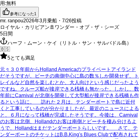
用
:
無料
参考になった
1
mr. ranpou
2026年3月乗船・7/26投稿
ロイヤル・カリビアン
🚢
ワンダー・オブ・ザ・シーズ
5
日間
ハーフ・ムーン・ケイ（リトル・サン・サルバドル島）
🇧🇸
5
とても満足
元々３０年前からHolland Americaのプライベートアイランド
だそうですが、ビーチの南側中心に島の数％しか開発せず、ト
レイルなど自然を楽しむとか、大人向けという感じだったよう
ですね。クルーズ船が接岸できる桟橋も無かった。しかし、数
年前にCarnival が北側を開発して大型船が接岸できる桟橋も作
るという話に。 訪れた２月は、テンダーボートで島に近付
くと工事しているのが分かりましたが、最近のニュースによる
と、６月になって桟橋が完成したそうです。今後は、Carnival
のお客は北側、Hollandのお客は南側とビーチを棲み分けるよ
うで、Hollandはまだテンダーボートらしいです。 さて、テ
ンダーボートのチケットはB.B.King's Blues Clubで配布されて