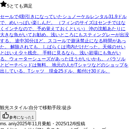
5
とても満足
セールで4割引きになっていたシュノーケルレンタル31.9ドル
で、めいっぱい楽しんだ。 （フィンのサイズはセンチではな
くインチなので、予め覚えておくといい） 沖の沈船あたりに
大きな魚がいてお勧め。浅いところにもスティングレーが出没
する。 途中30分ほど、スコールで遊泳禁止になる時間があっ
た。 解除されても、しばらくは湾内だけだった。天候のせい
とはいえ少々残念。 手軽に見るなら、浅い岩場にも魚がい
る。ウォーターシューズがあったほうがいいかも。 パラソル
とビーチベッドは無料。 地元の人がTシャツなどのショップを
出している。Tシャツ 現金25ドル、船付け30ドル。
観光スタイル
:
自分で
移動手段
:
徒歩
参考になった
1
ms. aniy
2025年11月乗船・2025/12/6投稿