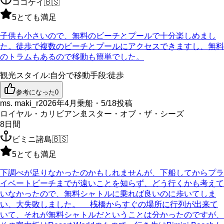
ココケイ
🇧🇸
5
とても満足
子供も小さいので、無料のビーチとプールで十分楽しめまし
た。徒歩で複数のビーチとプールにアクセスできますし、無料
のトラムもあるので移動も簡単でした。
観光スタイル
:
自分で
移動手段
:
徒歩
参考になった
0
ms. maki_r
2026年4月乗船・5/18投稿
ロイヤル・カリビアン
🚢
スター・オブ・ザ・シーズ
8
日間
ビミニ諸島
🇧🇸
5
とても満足
下調べが足りなかったのかもしれませんが、下船してからプラ
イベートビーチまでが遠いことを知らず、どう行くかも考えて
いなかったので、無料シャトルに乗れば良いのに歩いてしま
い、大失敗しました。 桟橋からすぐの場所に行列が出来て
いて、それが無料シャトルだということは分かったのですが、