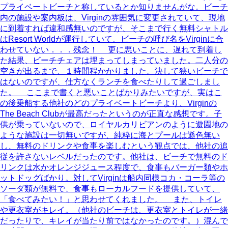
プライベートビーチと称しているとか知りませんがな。ビーチ
内の施設や案内板は、Virginの雰囲気に変更されていて、現地
に到着すれば違和感無いのですが、そこまで行く無料シャトル
はResort Worldが運行していて、ビーチの呼び名をVirginに合
わせていない．．．残念！ 更に悪いことに、遅れて到着し
た結果、ビーチチェアは埋まってしまっていました。二人分の
空きが出るまで、１時間程かかりました。決して狭いビーチで
はないのですが、仕方なくランチを食べたりして過ごしまし
た。 ここまで書くと悪いことばかりみたいですが、実はこ
の後乗船する他社のどのプライベートビーチより、Virginの
The Beach Clubが最高だったというのが正直な感想です。子
供が乗っていないので、ロイヤルカリビアンのように遊園地の
ような施設は一切無いですが、純粋に海とプールは遜色無い
し、無料のドリンクや食事を楽しむという観点では、他社の追
従を許さないレベルだったのです。他社は、ビーチで無料のド
リンクは水かオレンジジュース程度で、食事もバーガー類やホ
ットドッグばかり。対してVirginは船内同様コカ・コーラ等の
ソーダ類が無料で、食事もローカルフードを提供していて、
「食べてみたい！」と思わせてくれました。 また、トイレ
や更衣室がキレイ。（他社のビーチは、更衣室とトイレが一緒
だったりで、キレイが当たり前ではなかったのです。）混んで