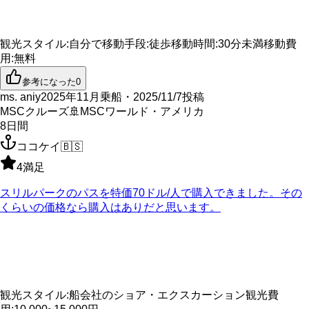
観光スタイル
:
自分で
移動手段
:
徒歩
移動時間
:
30分未満
移動費
用
:
無料
参考になった
0
ms. aniy
2025年11月乗船・2025/11/7投稿
MSCクルーズ
🚢
MSCワールド・アメリカ
8
日間
ココケイ
🇧🇸
4
満足
スリルパークのパスを特価70ドル/人で購入できました。その
くらいの価格なら購入はありだと思います。
観光スタイル
:
船会社のショア・エクスカーション
観光費