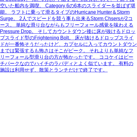
空いた船内を満喫。 Category 6の6本のスライダーを並ばず堪
能。 ラフトに乗って滑るタイプのHurricane Hunter＆Storm
Surge。 2人でスピードを競う事も出来るStorm Chsersが2コ
ース。 単純な滑り台ながらもフリーフォール感覚を味わえる
Pressure Drop。 そしてカウントダウン後に床が抜けるドロッ
プスライド型のFrightening Bolt。 床が抜けるドロップスライ
ドが一番怖そうだったけど、カプセルに入ってカウントダウン
までは緊張するも怖さはそこがピーク。 それよりも単純なフ
リーフォール型滑り台の方が怖かったです。 ココケイはビー
チパークなのでハイチのラバディとよく似ています。 有料の
施設は利用せず、散策とランチだけで終了です。