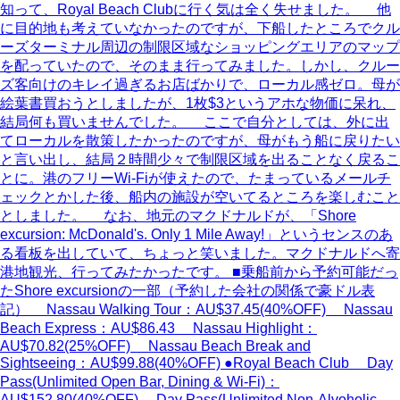
知って、Royal Beach Clubに行く気は全く失せました。 他
に目的地も考えていなかったのですが、下船したところでクル
ーズターミナル周辺の制限区域なショッピングエリアのマップ
を配っていたので、そのまま行ってみました。しかし、クルー
ズ客向けのキレイ過ぎるお店ばかりで、ローカル感ゼロ。母が
絵葉書買おうとしましたが、1枚$3というアホな物価に呆れ、
結局何も買いませんでした。 ここで自分としては、外に出
てローカルを散策したかったのですが、母がもう船に戻りたい
と言い出し、結局２時間少々で制限区域を出ることなく戻るこ
とに。港のフリーWi-Fiが使えたので、たまっているメールチ
ェックとかした後、船内の施設が空いてるところを楽しむこと
としました。 なお、地元のマクドナルドが、「Shore
excursion: McDonald's. Only 1 Mile Away!」というセンスのあ
る看板を出していて、ちょっと笑いました。マクドナルドへ寄
港地観光、行ってみたかったです。 ■乗船前から予約可能だっ
たShore excursionの一部（予約した会社の関係で豪ドル表
記） Nassau Walking Tour：AU$37.45(40%OFF) Nassau
Beach Express：AU$86.43 Nassau Highlight：
AU$70.82(25%OFF) Nassau Beach Break and
Sightseeing：AU$99.88(40%OFF) ●Royal Beach Club Day
Pass(Unlimited Open Bar, Dining & Wi-Fi)：
AU$152.80(40%OFF) Day Pass(Unlimited Non-Alvoholic