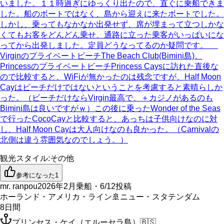
いました。１１時過ぎにゆっくり出たので、直ぐに乗船できま
した。船のボートではなく、島から迎えに来たボートでした。
しかし、乗ってもなかなか出発せず、席が埋まって立つしかな
くてもお客をどんどん乗せ、通路に立った乗客がいっぱいにな
ってから出発しました。定員どうなってるのか疑問です。
VirginのプライベートビーチThe Beach Club(Bimini島)、
PrincessのプライベートビーチPrincess Caysに訪れた直後な
ので比較すると、WiFiが無かったのは残念ですが、Half Moon
Cayはビーチだけではないということを考慮すると素晴らしか
った。（ビーチだけならVirgin最高で、＋カジノがあるのも
Bimini島は良いですがｗ）この後に乗ったWonder of the Seas
で行ったCocoCayと比較すると、あっちは子供向けなのに対
し、Half Moon Cayは大人向けなのも良かった。（Carnivalの
北側は違う雰囲気なのでしょう。）
観光スタイル
:
その他
参考になった
1
mr. ranpou
2026年2月乗船・6/12投稿
ホーランド・アメリカ・ライン
🚢
ニュー・スタテンダム
8
日間
プリンセス・ケイ（エルーセラ島）
🇧🇸