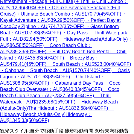
Refreshment Package (Full Cruise) + Thrill & Chill Combo：
AU$112.96(30%OFF) ・Deluxe Beverage Package (Full
Cruise) + Ultimate Beach Combo：AU$170.79(45%OFF) ・
Kayak Adventure：AU$39.29(50%OFF) ・Perfect Day at
CocoCay Zipline：AU$74.72(35%OFF) ・Glass Bottom
Boat：AU$107.83(35%OFF) ・Day Pass Thrill Waterpark
Full：AUD82.94(50%OFF) Hideaway Beach(Adults-Only)：
AU$86.58(50%OFF) Coco Beach Club：
AU$239.23(40%OFF) ・Full-Day Beach Bed Rental Chill
Island：AU$435.83(50%OFF) Breezy Bay：
AU$479.41(45%OFF) South Beach：AU$523.00(40%OFF)
・Cabanas South Beach：AU$1570.74(40%OFF) Oasis
Lagoon：AU$1701.63(35%OFF) Chill Island：
AU$1308.95(50%OFF) ・Cabana and Day Pass Coco
Beach Club Overwater：AU$3640.83(45%OFF) Coco
Beach Club Beach：AU$2327.59(50%OFF) Thrill
Waterpark：AU$1235.68(15%OFF) Hideaway Beach
(Adults-Only)The Hideout：AU$1832.68(40%OFF)
Hideaway Beach (Adults-Only)Hideaway：
AU$1345.33(50%OFF)
観光スタイル
:
自分で
移動手段
:
徒歩
移動時間
:
30分未満
移動費