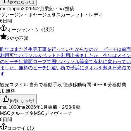
参考になった
1
mr. ranpou
2026年2月乗船・5/7投稿
ヴァージン・ボヤージュ
🚢
スカーレット・レディ
6
日間
オーシャン・ケイ
🇧🇸
2
やや不満
昨年はまだ芝生等工事を行っていたからなのか ビーチは前面
利用可でパラソル＆ベットも利用出来ましたが 今年はメイン
のビーチは前面ロープで囲いパラソル等全て有料に変わってい
ました。無料のビーチは遠い所で砂浜にタオルを敷き日光浴で
す
観光スタイル
:
自分で
移動手段
:
徒歩
移動時間
:
60〜90分
移動費
用
:
無料
参考になった
1
ms. 1000me
2026年1月乗船・2/23投稿
MSCクルーズ
🚢
MSCディヴィーナ
8
日間
ココケイ
🇧🇸