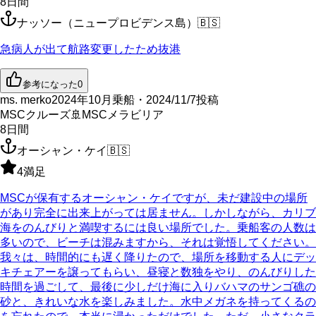
8
日間
ナッソー（ニュープロビデンス島）
🇧🇸
急病人が出て航路変更したため抜港
参考になった
0
ms. merko
2024年10月乗船・2024/11/7投稿
MSCクルーズ
🚢
MSCメラビリア
8
日間
オーシャン・ケイ
🇧🇸
4
満足
MSCが保有するオーシャン・ケイですが、未だ建設中の場所
があり完全に出来上がっては居ません。しかしながら、カリブ
海をのんびりと満喫するには良い場所でした。乗船客の人数は
多いので、ビーチは混みますから、それは覚悟してください。
我々は、時間的にも遅く降りたので、場所を移動する人にデッ
キチェアーを譲ってもらい、昼寝と数独をやり、のんびりした
時間を過ごして、最後に少しだけ海に入りバハマのサンゴ礁の
砂と、きれいな水を楽しみました。水中メガネを持ってくるの