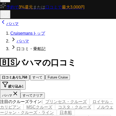
予約で
3%還元
または
口コミで
最大3,000円
バハマ
Cruisemansトップ
バハマ
口コミ・乗船記
🇧🇸
バハマの口コミ
|
|
口コミあり
1,768
すべて
Future Cruise
絞り込み
1
バハマ
すべてクリア
注目のクルーズライン
:
プリンセス・クルーズ
ロイヤル・
カリビアン
MSCクルーズ
コスタ・クルーズ
ノルウェ
ージャン・クルーズ・ライン
日本船