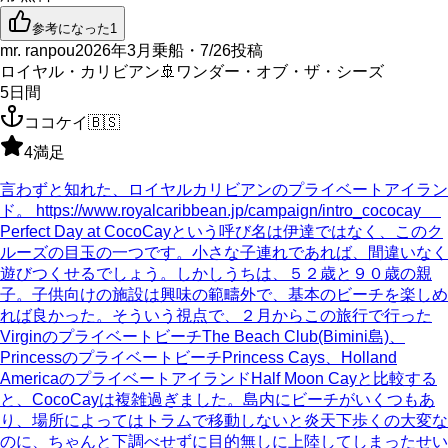
参考になった
1
mr. ranpou
2026年3月乗船・7/26投稿
ロイヤル・カリビアン
🚢
ワンダー・オブ・ザ・シーズ
5
日間
ココケイ
🇧🇸
4
満足
言わずと知れた、ロイヤルカリビアンのプライベートアイラン
ド。 https://www.royalcaribbean.jp/campaign/intro_cococay
Perfect Day at CocoCayという呼び名は伊達ではなく、このク
ルーズの目玉の一つです。小さな子連れであれば、間違いなく
遊びつくせるでしょう。しかしうちは、５２歳と９０歳の親
子。子供向けの施設は興味の範疇外で、基本のビーチを楽しめ
れば良かった。そういう視点で、２月からこの旅行で行った
VirginのプライベートビーチThe Beach Club(Bimini島)、
PrincessのプライベートビーチPrincess Cays、Holland
AmericaのプライベートアイランドHalf Moon Cayと比較する
と、CocoCayは複雑過ぎました。島内にビーチがいくつもあ
り、場所によってはトラムで移動しないと炎天下歩くの大変な
のに、ちゃんと下調べせずに目的無しに上陸してしまったせい