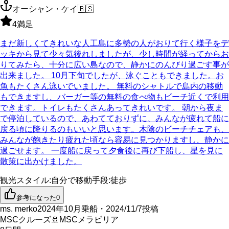
オーシャン・ケイ
🇧🇸
4
満足
まだ新しくてきれいな人工島に多勢の人がおりて行く様子をデ
ッキから見て少々気後れしましたが、少し時間が経ってからお
りてみたら、十分に広い島なので、静かにのんびり過ごす事が
出来ました。 10月下旬でしたが、泳ぐこともできました。お
魚もたくさん泳いでいました。 無料のシャトルで島内の移動
もできますし、バーガー等の無料の食べ物もビーチ近くで利用
できます。トイレもたくさんあってきれいです。 朝から夜ま
で停泊しているので、あわてておりずに、みんなが疲れて船に
戻る頃に降りるのもいいと思います。木陰のビーチチェアも、
みんなが飽きたり疲れた頃なら容易に見つかりますし、静かに
過ごせます。 一度船に戻って夕食後に再び下船し、星を見に
散策に出かけました。
観光スタイル
:
自分で
移動手段
:
徒歩
参考になった
0
ms. merko
2024年10月乗船・2024/11/7投稿
MSCクルーズ
🚢
MSCメラビリア