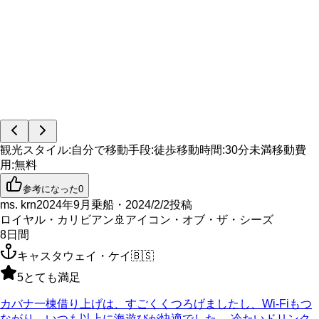
観光スタイル
:
自分で
移動手段
:
徒歩
移動時間
:
30分未満
移動費
用
:
無料
参考になった
0
ms. krn
2024年9月乗船・2024/2/2投稿
ロイヤル・カリビアン
🚢
アイコン・オブ・ザ・シーズ
8
日間
キャスタウェイ・ケイ
🇧🇸
5
とても満足
カバナ一棟借り上げは、すごくくつろげましたし、Wi-Fiもつ
ながり、いつも以上に海遊びが快適でした。 冷たいドリンク