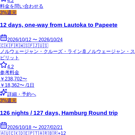
4.2
料金を問い合わせる
3%還元
12 days, one-way from Lautoka to Papeete
2026/10/12 〜 2026/10/24
🇨🇰
🇫🇷
🇼🇸
🇫🇯
🇺🇸
ノルウェージャン・クルーズ・ライン
🚢
ノルウェージャン・ス
ピリット
4.2
参考料金
￥238,702〜
￥18,362〜 /1日
詳細・予約へ
3%還元
126 nights / 127 days, Hamburg Round trip
2026/10/18 〜 2027/02/21
🇦🇺
🇨🇰
🇩🇪
🇵🇹
🇦🇷
🇧🇷
+
12