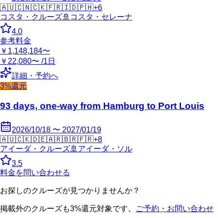
🇦🇺
🇨🇳
🇨🇰
🇫🇷
🇮🇩
🇵🇭
+
6
コスタ・クルーズ
🚢
コスタ・セレーナ
4.0
参考料金
￥1,148,184〜
￥22,080〜 /1日
詳細・予約へ
3%還元
93 days, one-way from Hamburg to Port Louis
2026/10/18 〜 2027/01/19
🇦🇺
🇨🇰
🇩🇪
🇦🇷
🇧🇷
🇫🇷
+
8
アイーダ・クルーズ
🚢
アイーダ・ソル
3.5
料金を問い合わせる
お探しのクルーズが見つかりませんか？
掲載外のクルーズも3%還元対象です。
ご予約・お問い合わせ