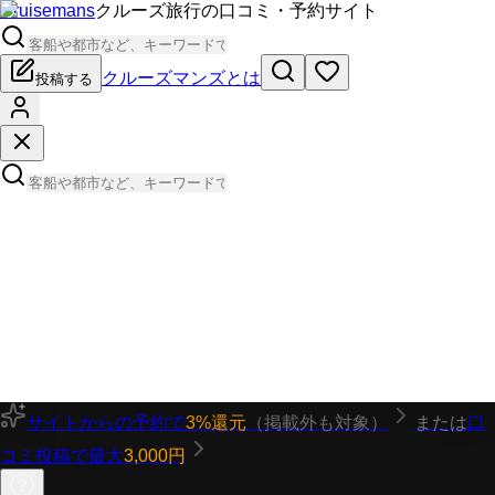
Cruisemans
クルーズ旅行の口コミ・予約サイト
クルーズマンズとは
投稿する
サイトからの予約で
3%還元
（掲載外も対象）
または
口
コミ投稿で最大
3,000円