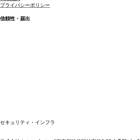
プライバシーポリシー
信頼性・届出
総合旅行業務取扱管理者
資格保有
適格請求書発行事業者
T3011301023586
SSL/TLS暗号化通信
セキュリティ・インフラ