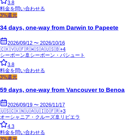
3.8
料金を問い合わせる
3%還元
34 days, one-way from Darwin to Papeete
2026/09/12 〜 2026/10/16
🇨🇰
🇻🇺
🇫🇷
🇼🇸
🇦🇺
🇸🇧
+
4
シーボーン
🚢
シーボーン・パシュート
3.8
料金を問い合わせる
3%還元
59 days, one-way from Vancouver to Benoa
2026/09/19 〜 2026/11/17
🇺🇸
🇨🇰
🇳🇺
🇦🇺
🇮🇩
🇫🇷
+
3
オーシャニア・クルーズ
🚢
リビエラ
4.3
料金を問い合わせる
3%還元