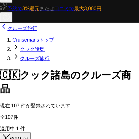
予約で
3%還元
または
口コミで
最大3,000円
クルーズ旅行
Cruisemansトップ
クック諸島
クルーズ旅行
🇨🇰
クック諸島のクルーズ商
品
現在
107
件が登録されています。
全107件
適用中
1
件