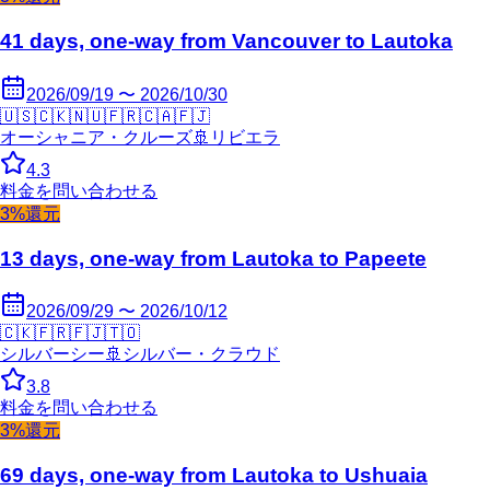
41 days, one-way from Vancouver to Lautoka
2026/09/19 〜 2026/10/30
🇺🇸
🇨🇰
🇳🇺
🇫🇷
🇨🇦
🇫🇯
オーシャニア・クルーズ
🚢
リビエラ
4.3
料金を問い合わせる
3%還元
13 days, one-way from Lautoka to Papeete
2026/09/29 〜 2026/10/12
🇨🇰
🇫🇷
🇫🇯
🇹🇴
シルバーシー
🚢
シルバー・クラウド
3.8
料金を問い合わせる
3%還元
69 days, one-way from Lautoka to Ushuaia