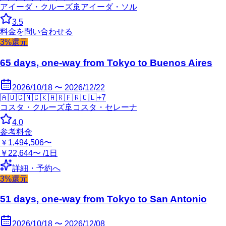
アイーダ・クルーズ
🚢
アイーダ・ソル
3.5
料金を問い合わせる
3%還元
65 days, one-way from Tokyo to Buenos Aires
2026/10/18 〜 2026/12/22
🇦🇺
🇨🇳
🇨🇰
🇦🇷
🇫🇷
🇨🇱
+
7
コスタ・クルーズ
🚢
コスタ・セレーナ
4.0
参考料金
￥1,494,506〜
￥22,644〜 /1日
詳細・予約へ
3%還元
51 days, one-way from Tokyo to San Antonio
2026/10/18 〜 2026/12/08