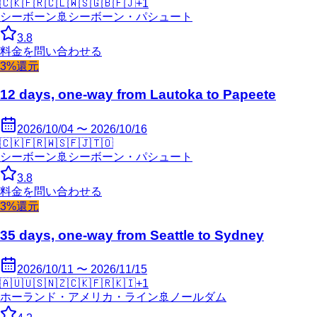
🇨🇰
🇫🇷
🇨🇱
🇼🇸
🇬🇧
🇫🇯
+
1
シーボーン
🚢
シーボーン・パシュート
3.8
料金を問い合わせる
3%還元
12 days, one-way from Lautoka to Papeete
2026/10/04 〜 2026/10/16
🇨🇰
🇫🇷
🇼🇸
🇫🇯
🇹🇴
シーボーン
🚢
シーボーン・パシュート
3.8
料金を問い合わせる
3%還元
35 days, one-way from Seattle to Sydney
2026/10/11 〜 2026/11/15
🇦🇺
🇺🇸
🇳🇿
🇨🇰
🇫🇷
🇰🇮
+
1
ホーランド・アメリカ・ライン
🚢
ノールダム