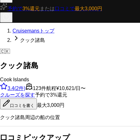
予約で
3%還元
または
口コミで
最大3,000円
Cruisemansトップ
クック諸島
🇨🇰
クック諸島
Cook Islands
3.4
(
2
件)
123
件航程
¥10,621/日〜
クルーズを探す
予約で3%還元
最大3,000円
口コミを書く
クック諸島
周辺の船の位置
口コミピックアップ