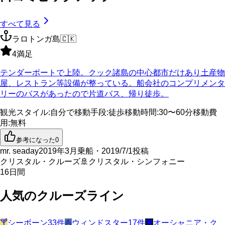
すべて見る
ラロトンガ島
🇨🇰
4
満足
テンダーボートで上陸。クック諸島の中心都市だけあり土産物
屋、レストラン等設備が整っている。船会社のコンプリメンタ
リーのバスがあったので片道バス、帰り徒歩。
観光スタイル
:
自分で
移動手段
:
徒歩
移動時間
:
30〜60分
移動費
用
:
無料
参考になった
0
mr. seaday
2019年3月乗船・2019/7/1投稿
クリスタル・クルーズ
🚢
クリスタル・シンフォニー
16
日間
人気のクルーズライン
🍸
シーボーン
33
件
⛵
ウィンドスター
17
件
🦞
オーシャニア・ク