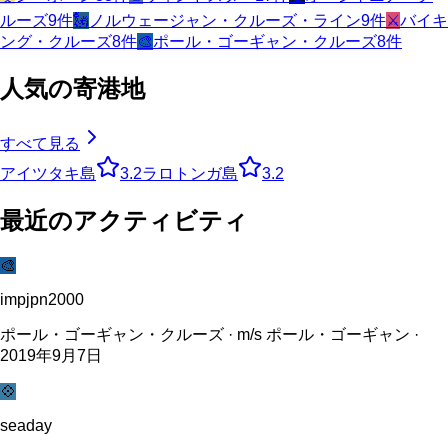
ルーズ
9
件
🗽
ノルウェージャン・クルーズ・ライン
9
件
⚔️
バイキ
ング・クルーズ
8
件
🎨
ポール・ゴーギャン・クルーズ
8
件
人気の寄港地
すべて見る
アイツタキ島
3.2
ラロトンガ島
3.2
最近のアクティビティ
🎨
impjpn2000
ポール・ゴーギャン・クルーズ · m/s ポール・ゴーギャン ·
2019年9月7日
💠
seaday