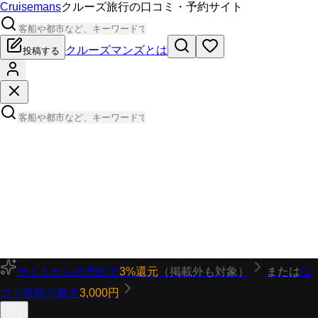
Cruisemans
クルーズ旅行の口コミ・予約サイト
クルーズマンズとは
投稿する
サイトからの予約で
3%還元
（掲載外も対象）
または
口
コミ投稿で最大
3,000円