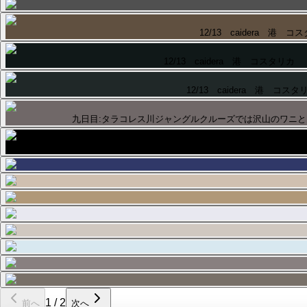
12/13 caidera 港 コ
12/13 caidera 港 コスタリカ
12/13 caidera 港 コスタ
九日目:タラコレス川ジャングルクルーズでは沢山のワニ
九日目:プンタレナス(コスタリカ)寄港､午前中は街歩きで教会やら地
1
/
2
前へ
次へ