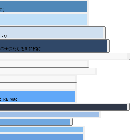
カ)
カ)
院の子供たちを船に招待
ilroad