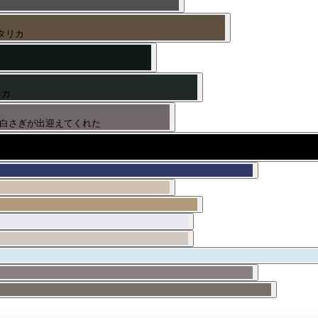
スタリカ
リカ
と白さぎが出迎えてくれた
元の小学校を見学させてもらう｡午後からはジャングルリバークルーズのツ…