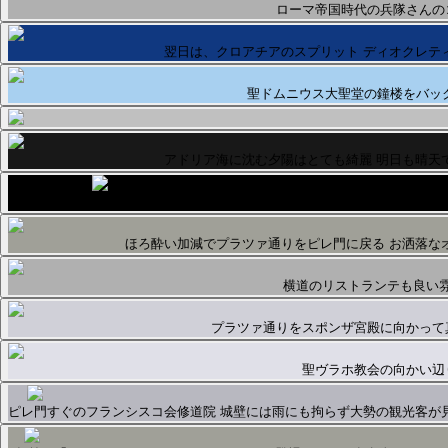
ローマ帝国時代の兵隊さんの
翌日は、クロアチアのスプリット ディオクレテ
聖ドムニウス大聖堂の鐘楼をバッ
アドリア海に沈む夕陽はとても綺麗 明日も晴天
アドリア海の真珠ドゥブロヴニクは残念ながら雨 港から旧市街までは1時
ほろ酔い加減でプラツァ通りをピレ門に戻る お洒落な
横道のリストランテも良い
プラツァ通りをスポンザ宮殿に向かって
聖ヴラホ教会の向かい辺
ピレ門すぐのフランシスコ会修道院 城壁には雨にも拘らず大勢の観光客が