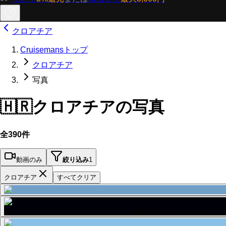
クロアチア
Cruisemansトップ
クロアチア
写真
🇭🇷
クロアチアの写真
全390件
動画のみ
絞り込み
1
クロアチア
すべてクリア
旧市街メインストリート