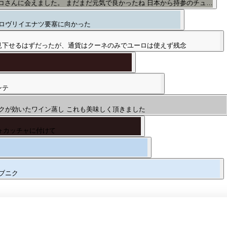
コさんに会えました。 まだまだ元気で良かったね 日本から持参のチュ…
ロヴリイエナツ要塞に向かった
見下せるはずだったが、通貨はクーネのみでユーロは使えず残念
ンテ
クが効いたワイン蒸し これも美味しく頂きました
ォカッチャに付けて
ブニク