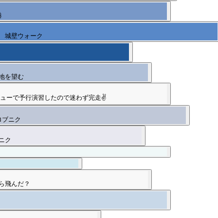
港
 城壁ウォーク
地を望む
ューで予行演習したので迷わず完走✌️
ロブニク
ニク
ら飛んだ？
。