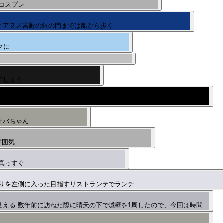
コスプレ
ィアヌス宮殿の銀の門までは船から歩く
クに
でしょう
間以上も大渋滞で、待ちきれない乗客は途中でバスから降りて歩く ピレ…
オバちゃん
雰囲気
真っすぐ
りを左側に入った目指すリストランテでランチ
見える 数年前に訪ねた際に晴天の下で城壁を1周したので、今回は時間…