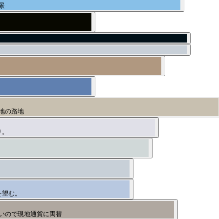
景
地の路地
り。
。
を望む。
いので現地通貨に両替