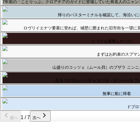
7年前の「ことりっぷ」クロアチアのガイドに登場していた有名人のニャン
帰りのバスターミナルを確認して、海沿いに
ロヴリイエナツ要塞に登れば、城壁に囲まれた旧市街を一望に
とっても美味しかった
まずはお約束のスプマ
山盛りのコッツェ（ムール貝）のブザラ ニンニ
生タコのカルパッチョ オリオ・オリーバをフ
無事に船に帰着
ドブロ
1
/
7
前へ
次へ