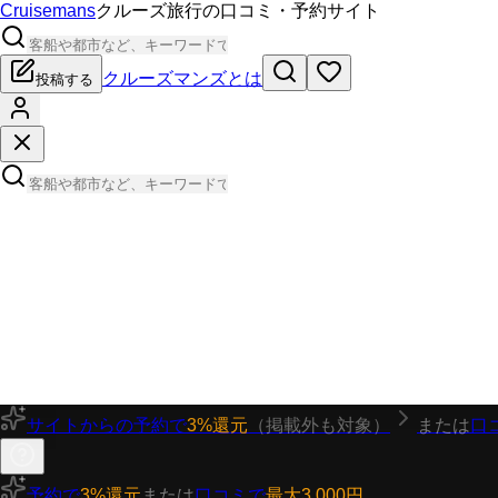
Cruisemans
クルーズ旅行の口コミ・予約サイト
クルーズマンズとは
投稿する
サイトからの予約で
3%還元
（掲載外も対象）
または
口
予約で
3%還元
または
口コミで
最大3,000円