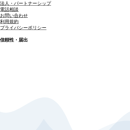
法人・パートナーシップ
電話相談
お問い合わせ
利用規約
プライバシーポリシー
信頼性・届出
総合旅行業務取扱管理者
資格保有
適格請求書発行事業者
T3011301023586
SSL/TLS暗号化通信