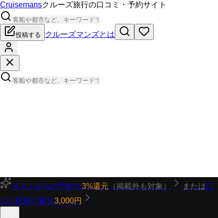
Cruisemans
クルーズ旅行の口コミ・予約サイト
クルーズマンズとは
投稿する
サイトからの予約で
3%還元
（掲載外も対象）
または
口
コミ投稿で最大
3,000円