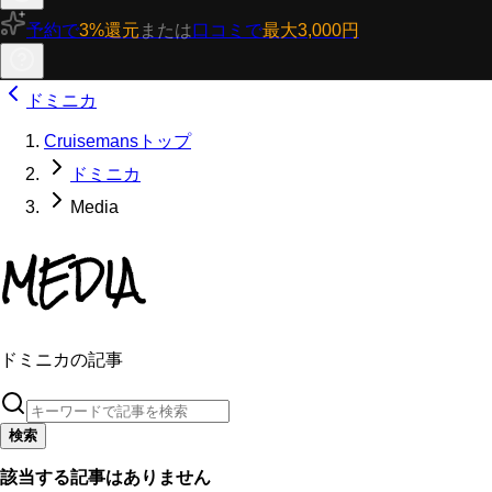
予約で
3%還元
または
口コミで
最大3,000円
ドミニカ
Cruisemansトップ
ドミニカ
Media
MEDIA
ドミニカの記事
検索
該当する記事はありません