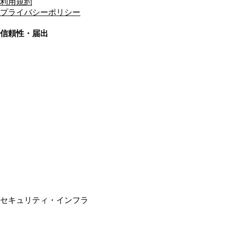
利用規約
プライバシーポリシー
信頼性・届出
総合旅行業務取扱管理者
資格保有
適格請求書発行事業者
T3011301023586
SSL/TLS暗号化通信
セキュリティ・インフラ