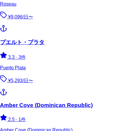
Roseau
¥9,096/日〜
プエルト・プラタ
3.3
·
3件
Puerto Plata
¥5,293/日〜
Amber Cove (Dominican Republic)
2.5
·
1件
Amber Cove (Dominican Republic)