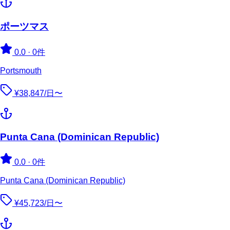
ポーツマス
0.0
·
0件
Portsmouth
¥38,847/日〜
Punta Cana (Dominican Republic)
0.0
·
0件
Punta Cana (Dominican Republic)
¥45,723/日〜