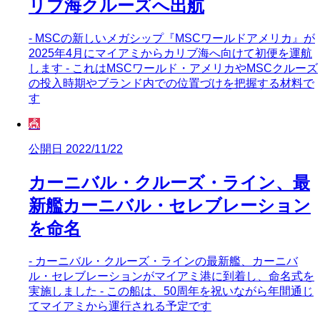
リブ海クルーズへ出航
- MSCの新しいメガシップ『MSCワールドアメリカ』が
2025年4月にマイアミからカリブ海へ向けて初便を運航
します - これはMSCワールド・アメリカやMSCクルーズ
の投入時期やブランド内での位置づけを把握する材料で
す
🎪
公開日 2022/11/22
カーニバル・クルーズ・ライン、最
新艦カーニバル・セレブレーション
を命名
- カーニバル・クルーズ・ラインの最新艦、カーニバ
ル・セレブレーションがマイアミ港に到着し、命名式を
実施しました - この船は、50周年を祝いながら年間通じ
てマイアミから運行される予定です