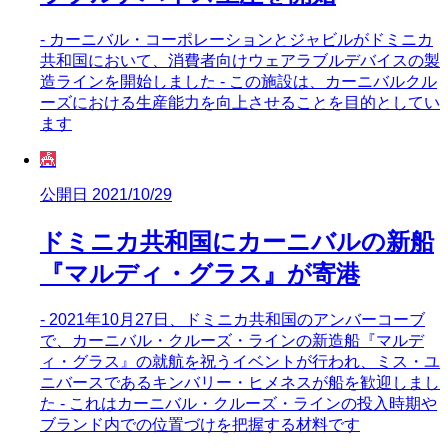
- カーニバル・コーポレーションとジャビルがドミニカ
共和国において、消費者向けウェアラブルデバイスの製
造ラインを開始しました - この施設は、カーニバルクル
ーズにおける生産能力を向上させることを目的としてい
ます
🎪
公開日 2021/10/29
ドミニカ共和国にカーニバルの新船
『マルディ・グラス』が寄港
- 2021年10月27日、ドミニカ共和国のアンバーコーブ
で、カーニバル・クルーズ・ラインの新造船『マルデ
ィ・グラス』の就航を祝うイベントが行われ、ミス・ユ
ニバースであるキンバリー・ヒメネスが船を歓迎しまし
た - これはカーニバル・クルーズ・ラインの投入時期や
ブランド内での位置づけを把握する材料です