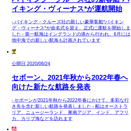
イキング・ヴィーナス*が運航開始
- バイキング・クルーズ社の新しい豪華客船*バイキン
グ・ヴィーナス*が命名式を迎え、正式に運航を開始しま
した - 第一航海はイングランドの港から行われ、6月には
地中海での新しい航海も計画されています
🍸
公開日 2020/06/24
セボーン、2021年秋から2022年春へ
向けた新たな航路を発表
- セボーンが2021年秋から2022年春にかけて、多彩な行
き先を含む新しい航路を発表しました - 船はオーストラ
リア、ニュージーランド、東南アジア、インド、アフリ
カ、カリブ海などを訪れます
🎪