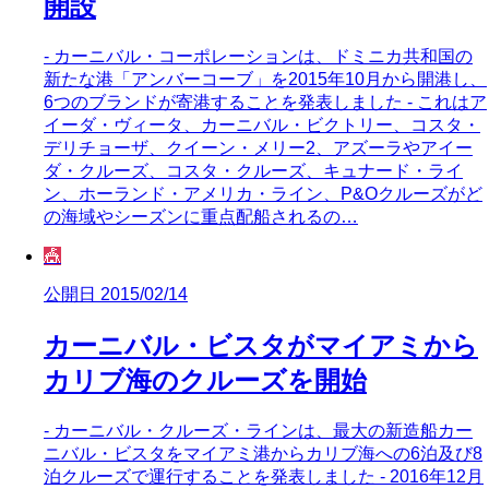
開設
- カーニバル・コーポレーションは、ドミニカ共和国の
新たな港「アンバーコーブ」を2015年10月から開港し、
6つのブランドが寄港することを発表しました - これはア
イーダ・ヴィータ、カーニバル・ビクトリー、コスタ・
デリチョーザ、クイーン・メリー2、アズーラやアイー
ダ・クルーズ、コスタ・クルーズ、キュナード・ライ
ン、ホーランド・アメリカ・ライン、P&Oクルーズがど
の海域やシーズンに重点配船されるの…
🎪
公開日 2015/02/14
カーニバル・ビスタがマイアミから
カリブ海のクルーズを開始
- カーニバル・クルーズ・ラインは、最大の新造船カー
ニバル・ビスタをマイアミ港からカリブ海への6泊及び8
泊クルーズで運行することを発表しました - 2016年12月