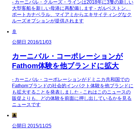
- カーニバル・クルーズ・ラインは2018年に3隻の新しい
大型客船を新しい母港に再配備します - ガルベストン、
ポートカナベラル、マイアミからエキサイティングなク
ルーズオプションが提供されます
🚢
公開日 2016/11/03
カーニバル・コーポレーションが
Fathom体験を他ブランドに拡大
- カーニバル・コーポレーションがドミニカ共和国での
Fathomブランドの社会的インパクト体験を他ブランドに
も拡大することを発表しました - これはこのニュースの
販促よりも、どの体験を前面に押し出しているかを見る
ニュースです
🎩
公開日 2015/11/25