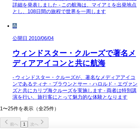
詳細を発表しました - この航海は、マイアミを出発地点
とし、108日間の旅程で世界を一周します
⛵
公開日 2010/06/04
ウィンドスター・クルーズで著名メ
ディアアイコンと共に航海
- ウィンドスター・クルーズが、著名なメディアアイコ
ンであるティナ・ブラウンとサー・ハロルド・エヴァン
ズと共にカリブ海クルーズを実施します - 両者は特別講
演を行い、旅行客にとって魅力的な体験となります
1〜25件を表示（全25件）
前へ
1
次へ