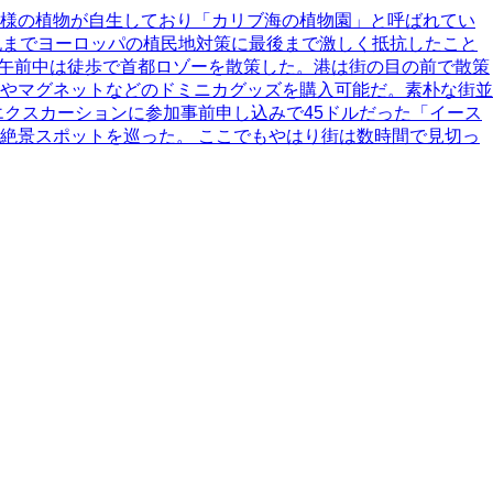
多様の植物が自生しており「カリブ海の植物園」と呼ばれてい
紀までヨーロッパの植民地対策に最後まで激しく抵抗したこと
は午前中は徒歩で首都ロゾーを散策した。港は街の目の前で散策
やマグネットなどのドミニカグッズを購入可能だ。素朴な街並
クスカーションに参加事前申し込みで45ドルだった「イース
絶景スポットを巡った。 ここでもやはり街は数時間で見切っ