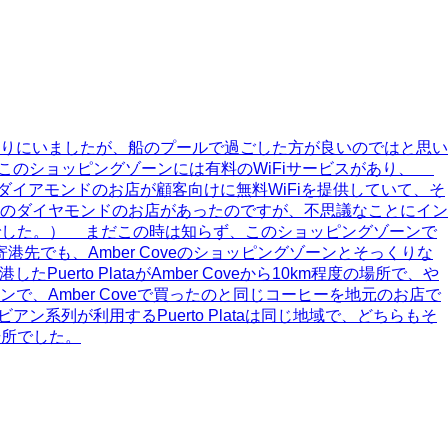
りにいましたが、船のプールで過ごした方が良いのではと思い
 このショッピングゾーンには有料のWiFiサービスがあり、
るダイアモンドのお店が顧客向けに無料WiFiを提供していて、そ
のダイヤモンドのお店があったのですが、不思議なことにイン
でした。） まだこの時は知らず、このショッピングゾーンで
港先でも、Amber Coveのショッピングゾーンとそっくりな
erto PlataがAmber Coveから10km程度の場所で、や
、Amber Coveで買ったのと同じコーヒーを地元のお店で
系列が利用するPuerto Plataは同じ地域で、どちらもそ
場所でした。