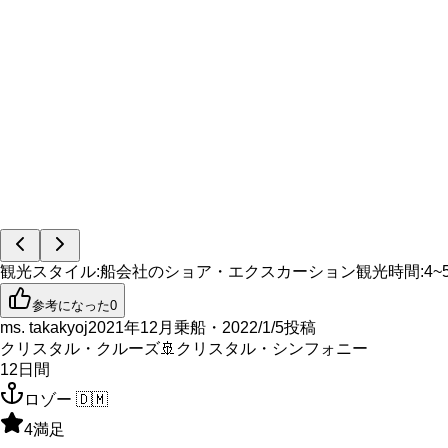
観光スタイル
:
船会社のショア・エクスカーション
観光時間
:
4~
参考になった
0
ms. takakyoj
2021年12月乗船・2022/1/5投稿
クリスタル・クルーズ
🚢
クリスタル・シンフォニー
12
日間
ロゾー
🇩🇲
4
満足