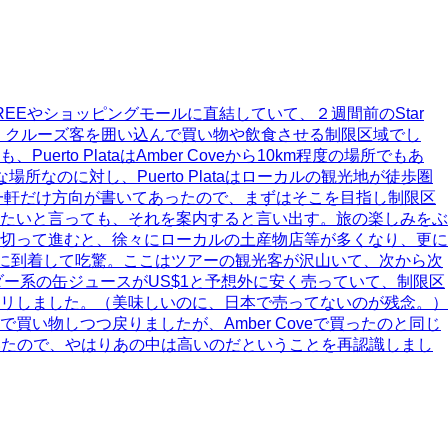
 FREEやショッピングモールに直結していて、２週間前のStar
ジネスモデルな、クルーズ客を囲い込んで買い物や飲食させる制限区域でし
 PlataはAmber Coveから10km程度の場所でもあ
なのに対し、Puerto Plataはローカルの観光地が徒歩圏
一軒だけ方向が書いてあったので、まずはそこを目指し制限区
たいと言っても、それを案内すると言い出す。旅の楽しみをぶ
切って進むと、徐々にローカルの土産物店等が多くなり、更に
ポットに到着して吃驚。ここはツアーの観光客が沢山いて、次から次
ー系の缶ジュースがUS$1と予想外に安く売っていて、制限区
リしました。（美味しいのに、日本で売ってないのが残念。）
物しつつ戻りましたが、Amber Coveで買ったのと同じ
売っていたので、やはりあの中は高いのだということを再認識しまし