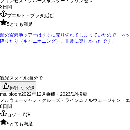
プリンセス・クルーズ
🚢
スター・プリンセス
8
日間
プエルト・プラタ
🇩🇲
5
とても満足
船の寄港地ツアーはすぐに売り切れてしまっていたので、ネットでWa
降りたり（キャニオニング）、非常に楽しかったです。
観光スタイル
:
自分で
参考になった
0
ms. bloom
2022年12月乗船・2023/1/4投稿
ノルウェージャン・クルーズ・ライン
🚢
ノルウェージャン・エ
8
日間
ロゾー
🇩🇲
5
とても満足