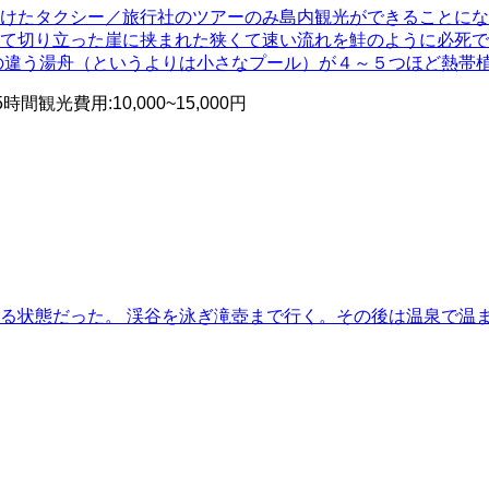
けたタクシー／旅行社のツアーのみ島内観光ができることにな
て切り立った崖に挟まれた狭くて速い流れを鮭のように必死で
の違う湯舟（というよりは小さなプール）が４～５つほど熱帯
5時間
観光費用
:
10,000~15,000円
る状態だった。 渓谷を泳ぎ滝壺まで行く。その後は温泉で温