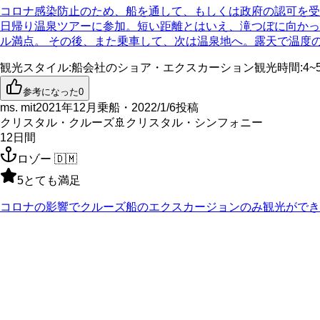
コロナ感染防止のため、船を通して、もしくは政府の認可を受
日帰り温泉ツアーに参加。短い距離とはいえ、滝つぼに向かっ
ル満点。 その後、また乗車して、次は温泉地へ。露天で温度
観光スタイル
:
船会社のショア・エクスカーション
観光時間
:
4~
参考になった
0
ms. mit
2021年12月乗船・2022/1/6投稿
クリスタル・クルーズ
🚢
クリスタル・シンフォニー
12
日間
ロゾー
🇩🇲
5
とても満足
コロナの影響でクルーズ船のエクスカージョンのみ観光ができ