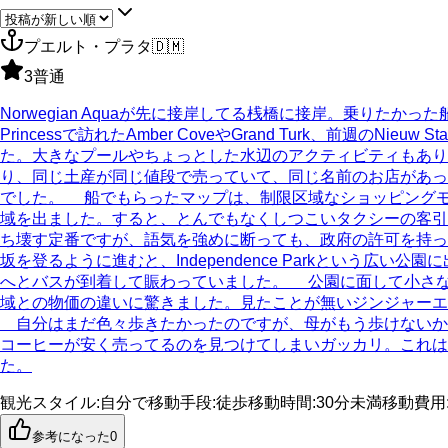
プエルト・プラタ
🇩🇲
3
普通
Norwegian Aquaが先に接岸してる桟橋に接岸。乗りたかっ
Princessで訪れたAmber CoveやGrand Turk、前週
た。大きなプールやちょっとした水辺のアクティビティもあり、本当の
り、同じ土産が同じ値段で売っていて、同じ名前のお店があったり。
でした。 船でもらったマップは、制限区域なショッピング
域を出ました。すると、とんでもなくしつこいタクシーの客引
ち壊す定番ですが、語気を強めに断っても、政府の許可を持っ
坂を登るように進むと、Independence Parkとい
へとバスが到着して賑わっていました。 公園に面して小さな
域との物価の違いに驚きました。見たことが無いジンジャーエ
自分はまだ色々歩きたかったのですが、母がもう歩けないから帰
コーヒーが安く売ってるのを見つけてしまいガッカリ。これは、Pu
た。
観光スタイル
:
自分で
移動手段
:
徒歩
移動時間
:
30分未満
移動費用
参考になった
0