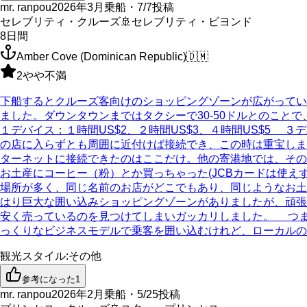
mr. ranpou
2026年3月乗船・7/7投稿
セレブリティ・クルーズ
🚢
セレブリティ・ビヨンド
8
日間
Amber Cove (Dominican Republic)
🇩🇲
2
やや不満
下船するとクルーズ客向けのショッピングゾーンが広がってい
ました。ダウンタウンまではタクシーで30-50ドルとのこ
１デバイス：１時間US$2、２時間US$3、４時間US$5 
の店に入らずとも周囲に近付けば接続でき、この時は重宝しま
ターネットに接続できたのはここだけ。他の寄港地では、その
お土産にコーヒー（粉）とか買っちゃった(JCBカードは使えず)の
場所が多く、同じ名前のお店がどこでもあり、同じようなお土産ばかり売っ
はり巨大な囲い込みショッピングゾーンがありましたが、頑張っ
安く売っているのを見つけてしまいガッカリしました。 つまり、カ
っくりなビジネスモデルで乗客を囲い込むけれど、ローカルの観光地が徒
観光スタイル
:
その他
参考になった
1
mr. ranpou
2026年2月乗船・5/25投稿