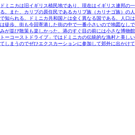
ドミニカは旧イギリス植民地であり、現在はイギリス連邦の
る。また、カリブの原住民であるカリブ族（カリナゴ族）の人
で知られる。ドミニカ共和国とは全く異なる国である。人口は
は徒歩、街も今回寄港した街の中で一番小さいので地図なしで
みが並び散策も楽しかった。港のすぐ目の前には小さな博物館
トーコーストドライブ」ではドミニカの伝統的な漁村と美しい
てしまうのでぜひエクスカーションに参加して郊外に出かけ