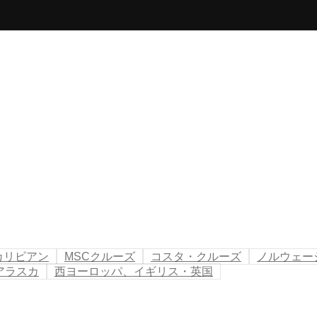
カリビアン
MSCクルーズ
コスタ・クルーズ
ノルウェー
アラスカ
西ヨーロッパ、イギリス・英国