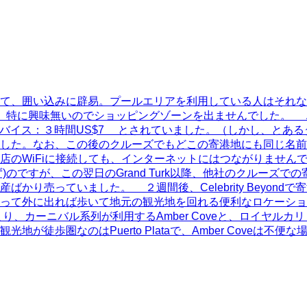
て、囲い込みに辟易。プールエリアを利用している人はそれな
とで、特に興味無いのでショッピングゾーンを出ませんでした。
３デバイス：３時間US$7 とされていました。（しかし、とあ
した。なお、この後のクルーズでもどこの寄港地にも同じ名前
店のWiFiに接続しても、インターネットにはつながりません
ですが、この翌日のGrand Turk以降、他社のクルーズでの寄
ていました。 ２週間後、Celebrity Beyondで寄港したPu
て外に出れば歩いて地元の観光地を回れる便利なロケーションで
ーニバル系列が利用するAmber Coveと、ロイヤルカリビアン
歩圏なのはPuerto Plataで、Amber Coveは不便な