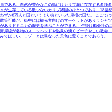
一員である。自然が豊かなこの島にはカリブ海に存在する多種
々が生存している数少ないカリブ諸国のひとつであり、18世
わずか8万人と国というより街といった規模の国だ。 ここで
散策可能だ。街中には観光客向けのマーケットがありｔシャツ
がありドミニカの歴史を学ぶことができる。 午後は船会社のエ
海岸線が名物のスコッヘッドや温泉の湧くビーチや古い教会、
てみてほしい、ロゾーとは異なった景色に驚くことであろう。