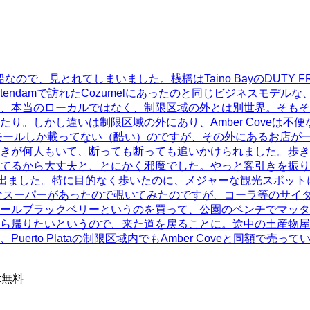
た船なので、見とれてしまいました。桟橋はTaino BayのDUTY
のNieuw Statendamで訪れたCozumelにあったのと同じビ
ローカルではなく、制限区域の外とは別世界。そもそも、Puerto
しかし違いは制限区域の外にあり、Amber Coveは不便な場所
モールしか載ってない（酷い）のですが、その外にあるお店が
きが何人もいて、断っても断っても追いかけられました。歩き
てるから大丈夫と、とにかく邪魔でした。やっと客引きを振り
う広い公園に出ました。特に目的なく歩いたのに、メジャーな観光ス
スーパーがあったので覗いてみたのですが、コーラ等のサイダ
ールブラックベリーというのを買って、公園のベンチでマッタ
りたいというので、来た道を戻ることに。途中の土産物屋で買い
erto Plataの制限区域内でもAmber Coveと同額で
:
無料