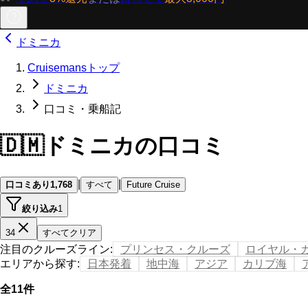
ドミニカ
Cruisemansトップ
ドミニカ
口コミ・乗船記
🇩🇲
ドミニカの口コミ
|
|
口コミあり
1,768
すべて
Future Cruise
絞り込み
1
34
すべてクリア
注目のクルーズライン
:
プリンセス・クルーズ
ロイヤル・
エリアから探す
:
日本発着
地中海
アジア
カリブ海
全11件