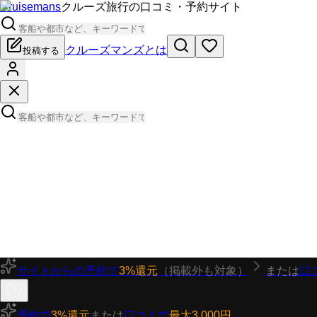
Cruisemans
クルーズ旅行の口コミ・予約サイト
クルーズマンズとは
投稿する
サイトからの予約で
3%還元
（掲載外も対象）
または
口
予約で
3%還元
または
口コミで
最大3,000円