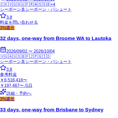
🇨🇰
🇻🇺
🇦🇺
🇫🇷
🇼🇸
🇸🇧
+
4
シーボーン
🚢
シーボーン・パシュート
3.8
料金を問い合わせる
3%還元
32 days, one-way from Broome WA to Lautoka
2026/09/02 〜 2026/10/04
🇻🇺
🇦🇺
🇸🇧
🇫🇯
🇵🇬
🇮🇩
シーボーン
🚢
シーボーン・パシュート
3.8
参考料金
￥6,516,416〜
￥197,467〜 /1日
詳細・予約へ
3%還元
33 days, one-way from Brisbane to Sydney