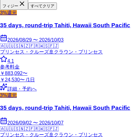
フィジー
すべてクリア
3%還元
35 days, round-trip Tahiti, Hawaii South Pacific
2026/08/29 〜 2026/10/03
🇦🇺
🇺🇸
🇳🇿
🇫🇷
🇼🇸
🇫🇯
プリンセス・クルーズ
🚢
クラウン・プリンセス
4.1
参考料金
￥883,092〜
￥24,530〜 /1日
詳細・予約へ
3%還元
35 days, round-trip Tahiti, Hawaii South Pacific
2026/09/02 〜 2026/10/07
🇦🇺
🇺🇸
🇳🇿
🇫🇷
🇼🇸
🇫🇯
プリンセス・クルーズ
🚢
クラウン・プリンセス