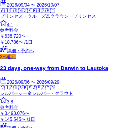
2026/09/04 〜 2026/10/07
🇦🇺
🇺🇸
🇳🇿
🇫🇷
🇼🇸
🇫🇯
プリンセス・クルーズ
🚢
クラウン・プリンセス
4.1
参考料金
￥638,720〜
￥18,786〜 /1日
詳細・予約へ
3%還元
23 days, one-way from Darwin to Lautoka
2026/09/06 〜 2026/09/29
🇻🇺
🇦🇺
🇸🇧
🇫🇯
🇵🇬
🇮🇩
シルバーシー
🚢
シルバー・クラウド
3.8
参考料金
￥3,493,076〜
￥145,545〜 /1日
詳細・予約へ