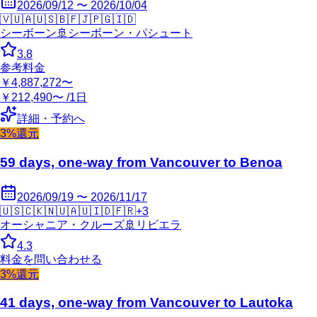
2026/09/12 〜 2026/10/04
🇻🇺
🇦🇺
🇸🇧
🇫🇯
🇵🇬
🇮🇩
シーボーン
🚢
シーボーン・パシュート
3.8
参考料金
￥4,887,272〜
￥212,490〜 /1日
詳細・予約へ
3%還元
59 days, one-way from Vancouver to Benoa
2026/09/19 〜 2026/11/17
🇺🇸
🇨🇰
🇳🇺
🇦🇺
🇮🇩
🇫🇷
+
3
オーシャニア・クルーズ
🚢
リビエラ
4.3
料金を問い合わせる
3%還元
41 days, one-way from Vancouver to Lautoka