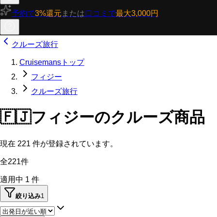
予約で
3%還元
または
口コミで
最大3,000円
クルーズ旅行
Cruisemansトップ
フィジー
クルーズ旅行
🇫🇯
フィジーのクルーズ商品
現在
221
件が登録されています。
全221件
適用中
1
件
絞り込み
1