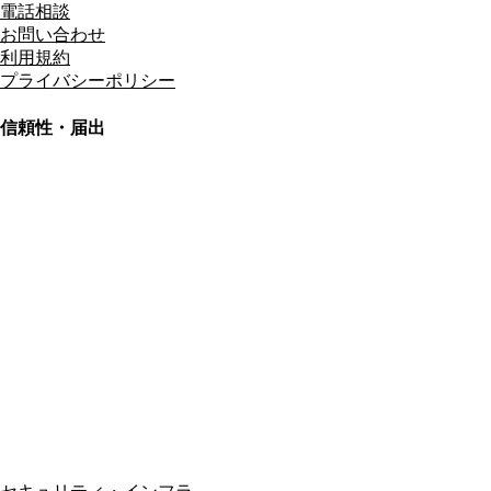
電話相談
お問い合わせ
利用規約
プライバシーポリシー
信頼性・届出
総合旅行業務取扱管理者
資格保有
適格請求書発行事業者
T3011301023586
SSL/TLS暗号化通信