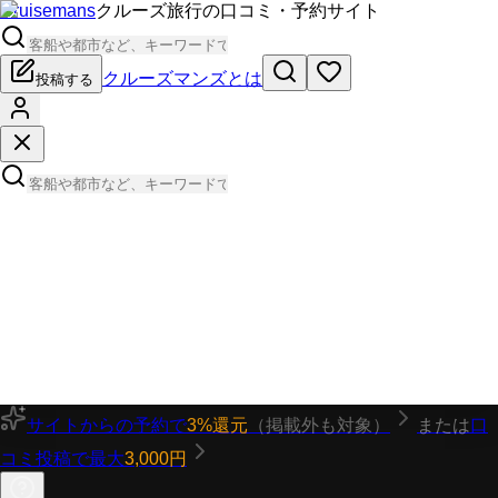
Cruisemans
クルーズ旅行の口コミ・予約サイト
クルーズマンズとは
投稿する
サイトからの予約で
3%還元
（掲載外も対象）
または
口
コミ投稿で最大
3,000円