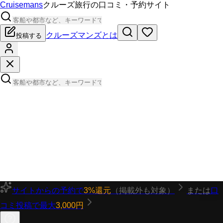
Cruisemans
クルーズ旅行の口コミ・予約サイト
クルーズマンズとは
投稿する
サイトからの予約で
3%還元
（掲載外も対象）
または
口
コミ投稿で最大
3,000円