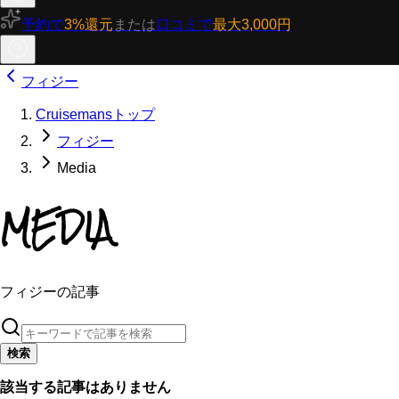
予約で
3%還元
または
口コミで
最大3,000円
フィジー
Cruisemansトップ
フィジー
Media
MEDIA
フィジーの記事
検索
該当する記事はありません