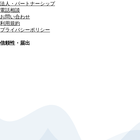
法人・パートナーシップ
電話相談
お問い合わせ
利用規約
プライバシーポリシー
信頼性・届出
総合旅行業務取扱管理者
資格保有
適格請求書発行事業者
T3011301023586
SSL/TLS暗号化通信