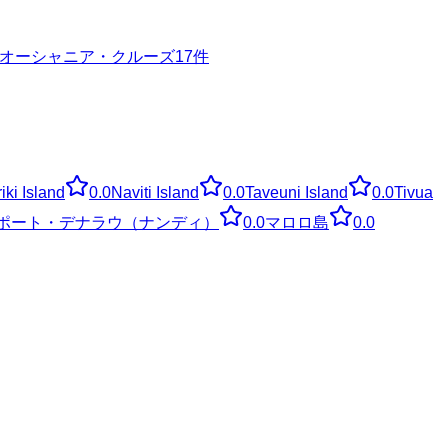
オーシャニア・クルーズ
17
件
iki Island
0.0
Naviti Island
0.0
Taveuni Island
0.0
Tivua
ポート・デナラウ（ナンディ）
0.0
マロロ島
0.0