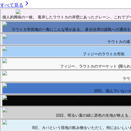
すべて見る
個人的興味の一枚。 着岸したラウトカの岸壁にあったクレーン。これでブ
ラウトカ市街地の一角にこんな塔がある。 多分沿岸の諸島への通信
ラウトカの港
フィジーのラウトカ市街
フィジー、ラウトカのマーケット (限られた
ラウ
10日、混んでいない
10日、ビーチには犬もいて、
10日、明るい葉の緑に原色の生地が映える
9日、カバという現地の飲み物をいただく。特においしい