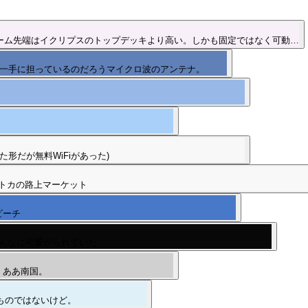
ーム先端はイクリプスのトップデッキより高い。しかも固定ではなく可動…
を一手に担っているのだろうマイクロ波のアンテナ。
形だが無料WiFiがあった)
トカの路上マーケット
ビーチ
みんなに可愛がられていた
。ああ南国。
ものではないけど。