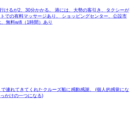
ても行けるが2、30分かかる。 港には、大勢の客引き、タクシーが
ントでの有料マッサージあり。 ショッピングセンター、公設市
料wifi（1時間）あり
で連れてきてくれたクルーズ船に感動感謝。 (個人的感覚にな
っかけの一つになる)