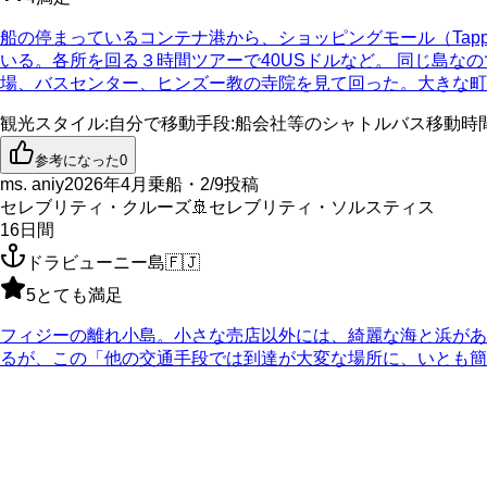
船の停まっているコンテナ港から、ショッピングモール（Tappo
いる。各所を回る３時間ツアーで40USドルなど。 同じ島な
場、バスセンター、ヒンズー教の寺院を見て回った。大きな町で
観光スタイル
:
自分で
移動手段
:
船会社等のシャトルバス
移動時
参考になった
0
ms. aniy
2026年4月乗船・2/9投稿
セレブリティ・クルーズ
🚢
セレブリティ・ソルスティス
16
日間
ドラビューニー島
🇫🇯
5
とても満足
フィジーの離れ小島。小さな売店以外には、綺麗な海と浜があ
るが、この「他の交通手段では到達が大変な場所に、いとも簡