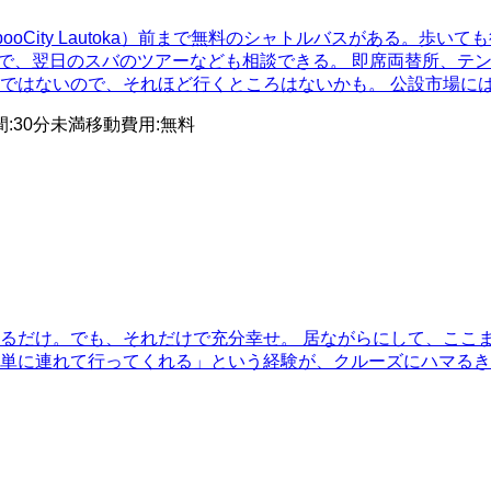
oCity Lautoka）前まで無料のシャトルバスがある。歩い
ので、翌日のスバのツアーなども相談できる。 即席両替所、テ
はないので、それほど行くところはないかも。 公設市場には、無
間
:
30分未満
移動費用
:
無料
るだけ。でも、それだけで充分幸せ。 居ながらにして、ここま
単に連れて行ってくれる」という経験が、クルーズにハマるき