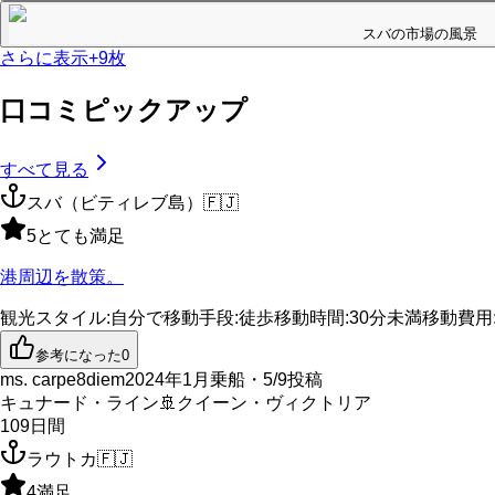
スバの市場の風景
さらに表示
+
9
枚
口コミピックアップ
すべて見る
スバ（ビティレブ島）
🇫🇯
5
とても満足
港周辺を散策。
観光スタイル
:
自分で
移動手段
:
徒歩
移動時間
:
30分未満
移動費用
参考になった
0
ms. carpe8diem
2024年1月乗船・5/9投稿
キュナード・ライン
🚢
クイーン・ヴィクトリア
109
日間
ラウトカ
🇫🇯
4
満足