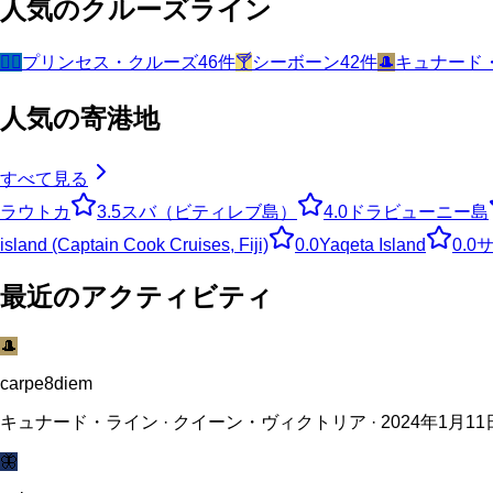
人気のクルーズライン
🧜‍♀️
プリンセス・クルーズ
46
件
🍸
シーボーン
42
件
🎩
キュナード
人気の寄港地
すべて見る
ラウトカ
3.5
スバ（ビティレブ島）
4.0
ドラビューニー島
island (Captain Cook Cruises, Fiji)
0.0
Yaqeta Island
0.0
最近のアクティビティ
🎩
carpe8diem
キュナード・ライン · クイーン・ヴィクトリア · 2024年1月11
🦋