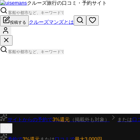
Cruisemans
クルーズ旅行の口コミ・予約サイト
クルーズマンズとは
投稿する
サイトからの予約で
3%還元
（掲載外も対象）
または
口
予約で
3%還元
または
口コミで
最大3,000円