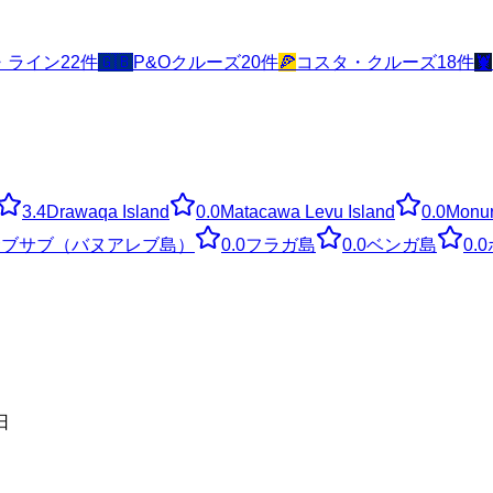
・ライン
22
件
🇬🇧
P&Oクルーズ
20
件
🍕
コスタ・クルーズ
18
件
🦞
3.4
Drawaqa Island
0.0
Matacawa Levu Island
0.0
Monur
サブサブ（バヌアレブ島）
0.0
フラガ島
0.0
ベンガ島
0.0
日