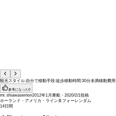
観光スタイル
:
自分で
移動手段
:
徒歩
移動時間
:
30分未満
移動費用
参考になった
0
mr. shiawasemon
2012年1月乗船・2020/2/1投稿
ホーランド・アメリカ・ライン
🚢
フォーレンダム
14
日間