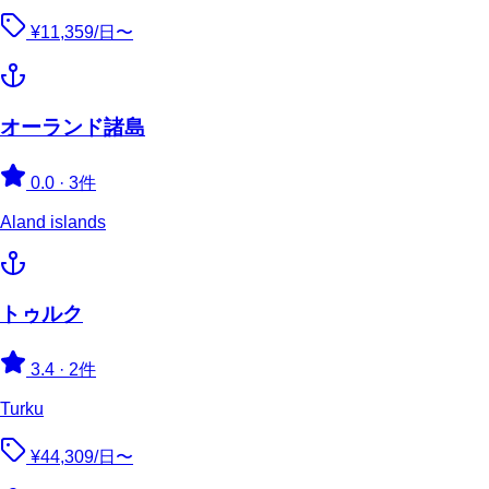
¥11,359/日〜
オーランド諸島
0.0
·
3件
Aland islands
トゥルク
3.4
·
2件
Turku
¥44,309/日〜