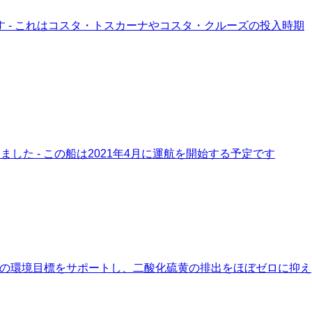
す - これはコスタ・トスカーナやコスタ・クルーズの投入時期
た - この船は2021年4月に運航を開始する予定です
同社の環境目標をサポートし、二酸化硫黄の排出をほぼゼロに抑え