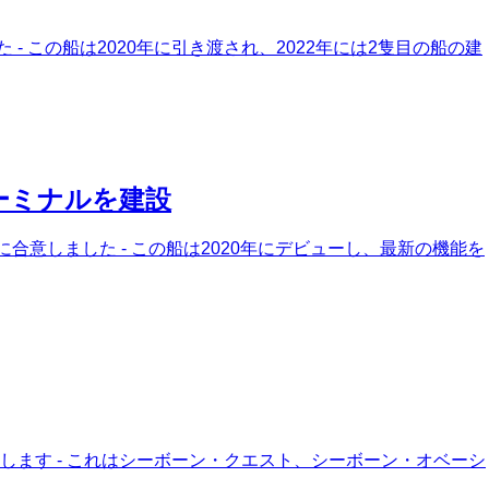
 この船は2020年に引き渡され、2022年には2隻目の船の建
ーミナルを建設
合意しました - この船は2020年にデビューし、最新の機能を
問します - これはシーボーン・クエスト、シーボーン・オベーシ