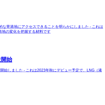
力的な寄港地にアクセスできることを明らかにしました - これは
港地の変化を把握する材料です
造開始
しました - これは2023年秋にデビュー予定で、LNG（液