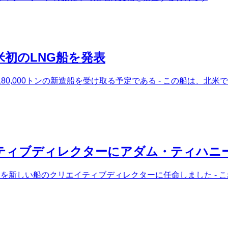
初のLNG船を発表
に180,000トンの新造船を受け取る予定である - この船は、
ティブディレクターにアダム・ティハニ
を新しい船のクリエイティブディレクターに任命しました - これ