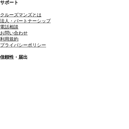
サポート
クルーズマンズとは
法人・パートナーシップ
電話相談
お問い合わせ
利用規約
プライバシーポリシー
信頼性・届出
総合旅行業務取扱管理者
資格保有
適格請求書発行事業者
T3011301023586