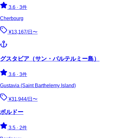
3.6
·
3件
Cherbourg
¥13,167/日〜
グスタビア（サン・バルテルミー島）
3.6
·
3件
Gustavia (Saint Barthelemy Island)
¥31,944/日〜
ボルドー
3.5
·
2件