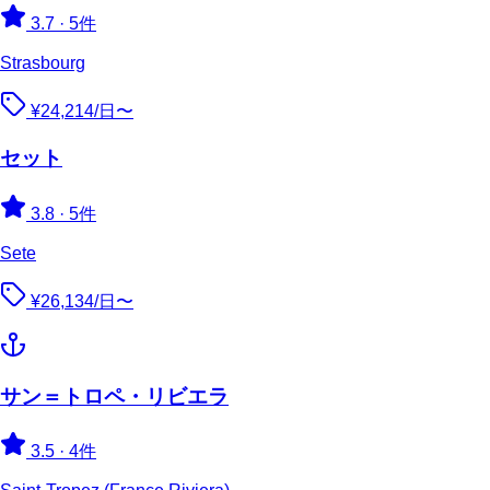
3.7
·
5件
Strasbourg
¥24,214/日〜
セット
3.8
·
5件
Sete
¥26,134/日〜
サン＝トロペ・リビエラ
3.5
·
4件