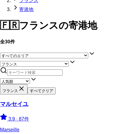
フランス
寄港地
🇫🇷
フランス
の寄港地
全30件
フランス
すべてクリア
マルセイユ
3.9
·
87件
Marseille