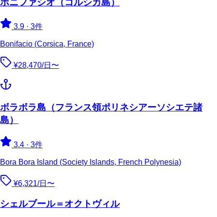
ボニファシオ（コルシカ島）
3.9
·
3件
Bonifacio (Corsica, France)
¥28,470/日〜
ボラボラ島（フランス領ポリネシアーソシエテ諸
島）
3.4
·
3件
Bora Bora Island (Society Islands, French Polynesia)
¥6,321/日〜
シェルブール＝オクトヴィル