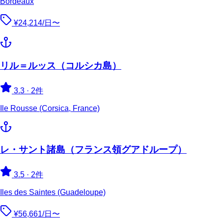
Bordeaux
¥24,214/日〜
リル＝ルッス（コルシカ島）
3.3
·
2件
Ile Rousse (Corsica, France)
レ・サント諸島（フランス領グアドループ）
3.5
·
2件
Iles des Saintes (Guadeloupe)
¥56,661/日〜