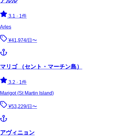
アルル
3.1
·
1件
Arles
¥41,974/日〜
マリゴ （セント・マーチン島）
3.2
·
1件
Marigot (St Martin Island)
¥53,229/日〜
アヴィニョン