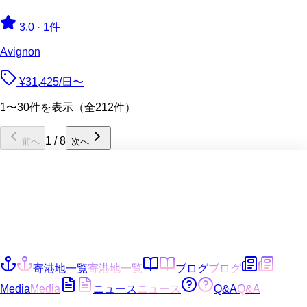
3.0
·
1件
Avignon
¥31,425/日〜
1〜30件を表示（全212件）
1
/
8
前へ
次へ
寄港地一覧
寄港地一覧
ブログ
ブログ
Media
Media
ニュース
ニュース
Q&A
Q&A