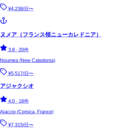
¥4,238/日〜
ヌメア（フランス領ニューカレドニア）
3.8
·
20件
Noumea (New Caledonia)
¥5,517/日〜
アジャクシオ
4.0
·
16件
Ajaccio (Corsica, France)
¥7,315/日〜