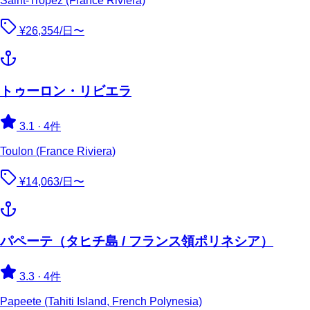
Saint-Tropez (France Riviera)
¥26,354/日〜
トゥーロン・リビエラ
3.1
·
4件
Toulon (France Riviera)
¥14,063/日〜
パペーテ（タヒチ島 / フランス領ポリネシア）
3.3
·
4件
Papeete (Tahiti Island, French Polynesia)