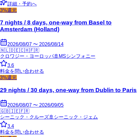
詳細・予約へ
3%還元
7 nights / 8 days, one-way from Basel to
Amsterdam (Holland)
2026/08/07 〜 2026/08/14
🇳🇱
🇩🇪
🇨🇭
🇫🇷
クロワジー・ヨーロッパ
🚢
MSシンフォニー
3.6
料金を問い合わせる
3%還元
29 nights / 30 days, one-way from Dublin to Paris
2026/08/07 〜 2026/09/05
🇬🇧
🇮🇪
🇫🇷
シーニック・クルーズ
🚢
シーニック・ジェム
3.4
料金を問い合わせる