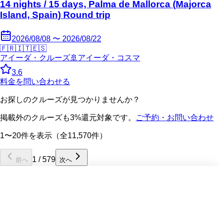
14 nights / 15 days, Palma de Mallorca (Majorca
Island, Spain) Round trip
2026/08/08 〜 2026/08/22
🇫🇷
🇮🇹
🇪🇸
アイーダ・クルーズ
🚢
アイーダ・コスマ
3.6
料金を問い合わせる
お探しのクルーズが見つかりませんか？
掲載外のクルーズも3%還元対象です。
ご予約・お問い合わせ
1〜20件を表示（全11,570件）
1
/
579
前へ
次へ