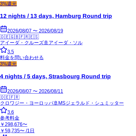
3%還元
12 nights / 13 days, Hamburg Round trip
2026/08/07 〜 2026/08/19
🇩🇪
🇬🇧
🇫🇷
🇪🇸
アイーダ・クルーズ
🚢
アイーダ・ソル
3.5
料金を問い合わせる
3%還元
4 nights / 5 days, Strasbourg Round trip
2026/08/07 〜 2026/08/11
🇩🇪
🇫🇷
クロワジー・ヨーロッパ
🚢
MSジェラルド・シュミッター
3.6
参考料金
￥298,676〜
￥59,735〜 /1日