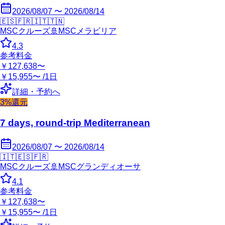
2026/08/07 〜 2026/08/14
🇪🇸
🇫🇷
🇮🇹
🇹🇳
MSCクルーズ
🚢
MSCメラビリア
4.3
参考料金
￥127,638〜
￥15,955〜 /1日
詳細・予約へ
3%還元
7 days, round-trip Mediterranean
2026/08/07 〜 2026/08/14
🇮🇹
🇪🇸
🇫🇷
MSCクルーズ
🚢
MSCグランディオーサ
4.1
参考料金
￥127,638〜
￥15,955〜 /1日