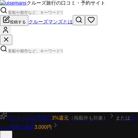
Cruisemans
クルーズ旅行の口コミ・予約サイト
クルーズマンズとは
投稿する
サイトからの予約で
3%還元
（掲載外も対象）
または
口
コミ投稿で最大
3,000円