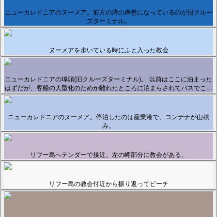
ニューカレドニアのヌーメア。前方の湾の岸壁になっているのが旧クルー
ズターミナル。
ヌーメアを歩いている時にふと入った教会
ニューカレドニアの埠頭(旧クルーズターミナル)。 以前はここに泊まった
はずだが、客船の大型化のためか離れたところに泊まらされてバスでこ…
ニューカレドニアのヌーメア。停泊したのは産業港で、コンテナが山積
み。
リフー島へテンダーで接近。左の岬部分に教会がある。
リフー島の教会付近から振り返ってビーチ