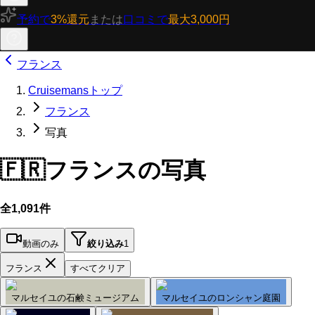
予約で
3%還元
または
口コミで
最大3,000円
フランス
Cruisemansトップ
フランス
写真
🇫🇷
フランスの写真
全1,091件
動画のみ
絞り込み
1
フランス
すべてクリア
マルセイユの石鹸ミュージアム
マルセイユのロンシャン庭園