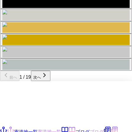
パリではサンラザール駅付近に宿泊。
1
/
19
前へ
次へ
寄港地一覧
寄港地一覧
ブログ
ブログ