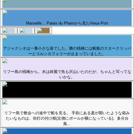
Marseille… Palais du Pharoから見たVieux-Port
アジャクシオは一番小さな港でした。隣の桟橋には帆船のスタークリッパ
ーとコルシカフェリーが止まっていました。
リフー島の桟橋から。水は綺麗で魚も沢山いたのだが、ちゃんと写ってな
いかな。
教会の中。暑い日だったがひんやりとした空気。
リフー島で教会への途中で船を見る。 手前にある蓋が開いたような箱み
たいなものは、街灯の付け根(左側にポールが横になっている)。多分台
風…