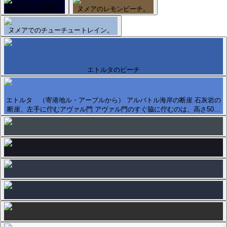
ヌメアから出港。
ヌメアのレモンビーチ。
ヌメアでのチューチュートレイン。
エトルタのビーチ
エトルタ （寄港地ル・アーブルから） アルバトル海岸の断崖 石灰岩の
断崖、左手に佇むアヴァル門 アヴァル門のすぐ脇に佇むのは、高さ50…