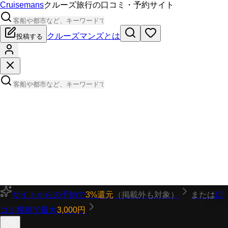
Cruisemans
クルーズ旅行の口コミ・予約サイト
クルーズマンズとは
投稿する
サイトからの予約で
3%還元
（掲載外も対象）
または
口
コミ投稿で最大
3,000円