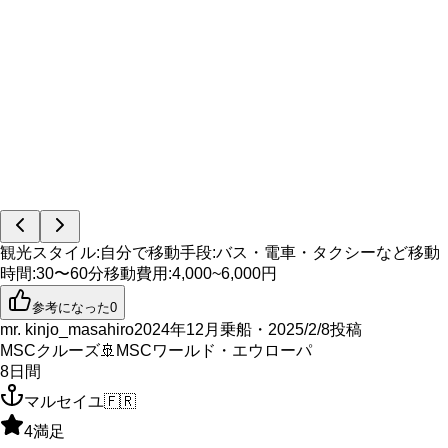
観光スタイル
:
自分で
移動手段
:
バス・電車・タクシーなど
移動
時間
:
30〜60分
移動費用
:
4,000~6,000円
参考になった
0
mr. kinjo_masahiro
2024年12月乗船・2025/2/8投稿
MSCクルーズ
🚢
MSCワールド・エウローパ
8
日間
マルセイユ
🇫🇷
4
満足