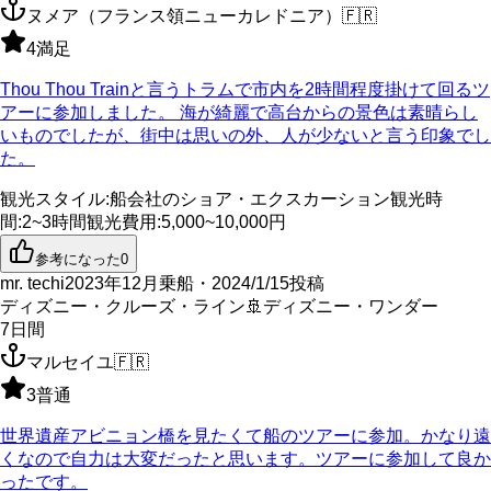
ヌメア（フランス領ニューカレドニア）
🇫🇷
4
満足
Thou Thou Trainと言うトラムで市内を2時間程度掛けて回るツ
アーに参加しました。 海が綺麗で高台からの景色は素晴らし
いものでしたが、街中は思いの外、人が少ないと言う印象でし
た。
観光スタイル
:
船会社のショア・エクスカーション
観光時
間
:
2~3時間
観光費用
:
5,000~10,000円
参考になった
0
mr. techi
2023年12月乗船・2024/1/15投稿
ディズニー・クルーズ・ライン
🚢
ディズニー・ワンダー
7
日間
マルセイユ
🇫🇷
3
普通
世界遺産アビニョン橋を見たくて船のツアーに参加。かなり遠
くなので自力は大変だったと思います。ツアーに参加して良か
ったです。