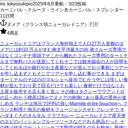
mr. tokyosukipio
2025年8月乗船・3/23投稿
カーニバル・クルーズ・ライン
🚢
カーニバル・スプレンダー
11
日間
ヌメア（フランス領ニューカレドニア）
🇫🇷
4
満足
ニューカレドニアはフランス海外領土で人口27万人首都のヌ
メアには約10 万人がすむ南太平洋最大の街 港クルーズ専用で
はなくコンテナ埠頭でそこから離れたクルーズ専用のターミナ
ルまで無料バスが送迎してくれそこでは観光協会の人が説明を
してくれるほか銀行やお土産屋などが並んでおり事前にツアー
を申し込まずともそこでツアーを申し込む事ができる まずは
ターミナルのそばののマルシェへ徒歩でむかう中には珍しい食
材が並んでおり見て回るだけでも楽しい 食材だけではなくお
土産を販売する店も多く並ぶ その後はタクシーでウアントロ
の丘へ向かう標高128ｍでヌメアの南側にあり最高の景色が楽
しめる ランチは地元で評判の良いMarmite et tire bouchonへ フ
ランス料理と地元の食材をフュージョンさせたフレンチで キ
ハダまぐろのタルタル クラブカレー ニューカレドニア産天使
のエビのパッションフルーツソースなどどれも絶品だった そ
の後は徒歩でセントジョセフ大聖堂やPOLの丘を観光し最後に