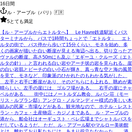
16
日間
ル・アーブル（パリ）
🇫🇷
5
とても満足
【ル・アーブルからエトルタへ】 Le Havre鉄道駅近くバス
ターミナルから、バスで1時間ちょっとで「エトルタ」 エト
ルタの街で、バス停から歩いて15分くらい、モネを始め、多
くの画家が描いた白い断崖が見える海辺へ出る。切り立ったア
ヴァルの断崖、高さ50mにも及ぶ「エギーユ・クルーズ（エト
ルタの針）」と言われる白い岩やアーチ状の岩を見られる。崖
の白い岩肌とビーチの白い小石が輝き、真っ青な空と海の風景
を見て、モネなど、印象派のひかれたのもわかる気がした。
左手と右手に断崖があり、そのどちらにも上れる。眺めが素
晴らしい。左手の崖には、ゴルフ場がある。 右手の崖にチャ
ペルがある。 街中にはノートルダム教会、ルパン荘（モー
リス・ルブラン邸）アングロ・ノルマンディー様式の美しい木
組みの民家・市場などがある。観光地なので、ホテル・レスト
ラン・カフェ・土産物店・カジノまである。 ル・アーブルの
港から、船会社はオーギュスト・ペレ広場までシャトルバスを
だしているようだ。 ただ、ル・アブール駅やマルロー美術館
とは、離れており私たちには、あまり役立たなかった。 港