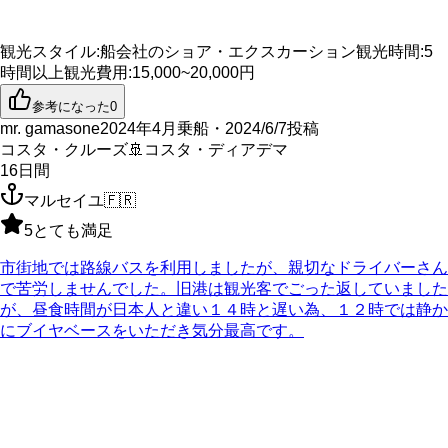
観光スタイル
:
船会社のショア・エクスカーション
観光時間
:
5
時間以上
観光費用
:
15,000~20,000円
参考になった
0
mr. gamasone
2024年4月乗船・2024/6/7投稿
コスタ・クルーズ
🚢
コスタ・ディアデマ
16
日間
マルセイユ
🇫🇷
5
とても満足
市街地では路線バスを利用しましたが、親切なドライバーさん
で苦労しませんでした。旧港は観光客でごった返していました
が、昼食時間が日本人と違い１４時と遅い為、１２時では静か
にブイヤベースをいただき気分最高です。