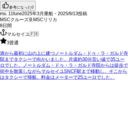
参考になった
0
ms. 11fune
2025年3月乗船・2025/9/13投稿
MSCクルーズ
🚢
MSCリリカ
8
日間
マルセイユ
🇫🇷
3
普通
港から最初に山の上に建つノートルダム・ドゥ・ラ・ガルド寺
院までタクシーで向かいました。片道約30分言い値で35ユー
ロでした。ノートルダム・ドゥ・ラ・ガルド寺院からは徒歩で
街中を散策しながらマルセイユSNCF駅まで移動し、そこから
はタクシーで帰船。料金はメーターで25ユーロでした。