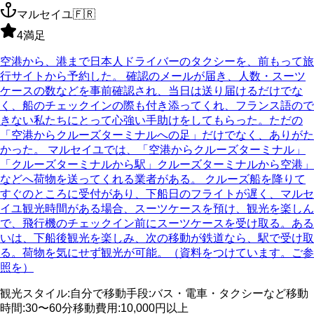
マルセイユ
🇫🇷
4
満足
空港から、港まで日本人ドライバーのタクシーを、前もって旅
行サイトから予約した。 確認のメールが届き、人数・スーツ
ケースの数などを事前確認され、当日は送り届けるだけでな
く、船のチェックインの際も付き添ってくれ、フランス語ので
きない私たちにとって心強い手助けをしてもらった。ただの
「空港からクルーズターミナルへの足」だけでなく、ありがた
かった。 マルセイユでは、「空港からクルーズターミナル」
「クルーズターミナルから駅」クルーズターミナルから空港」
などへ荷物を送ってくれる業者がある。 クルーズ船を降りて
すぐのところに受付があり、下船日のフライトが遅く、マルセ
イユ観光時間がある場合、スーツケースを預け、観光を楽しん
で、飛行機のチェックイン前にスーツケースを受け取る。ある
いは、下船後観光を楽しみ、次の移動が鉄道なら、駅で受け取
る。荷物を気にせず観光が可能。（資料をつけています。ご参
照を）
観光スタイル
:
自分で
移動手段
:
バス・電車・タクシーなど
移動
時間
:
30〜60分
移動費用
:
10,000円以上