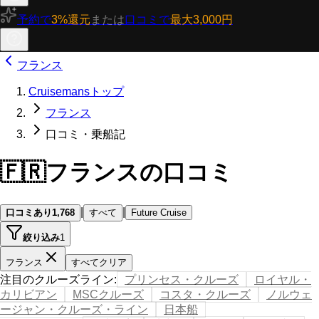
予約で
3%還元
または
口コミで
最大3,000円
フランス
Cruisemansトップ
フランス
口コミ・乗船記
🇫🇷
フランスの口コミ
|
|
口コミあり
1,768
すべて
Future Cruise
絞り込み
1
フランス
すべてクリア
注目のクルーズライン
:
プリンセス・クルーズ
ロイヤル・
カリビアン
MSCクルーズ
コスタ・クルーズ
ノルウェ
ージャン・クルーズ・ライン
日本船