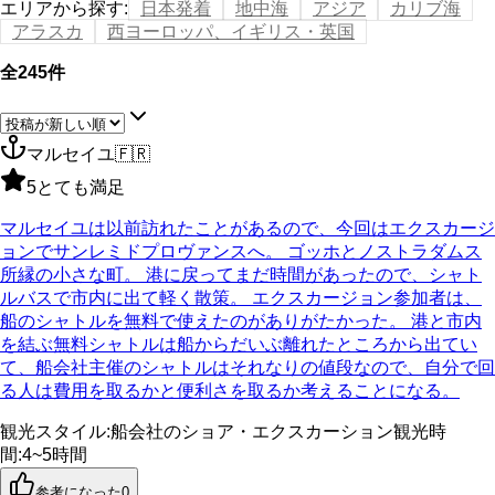
エリアから探す
:
日本発着
地中海
アジア
カリブ海
アラスカ
西ヨーロッパ、イギリス・英国
全245件
マルセイユ
🇫🇷
5
とても満足
マルセイユは以前訪れたことがあるので、今回はエクスカージ
ョンでサンレミドプロヴァンスへ。 ゴッホとノストラダムス
所縁の小さな町。 港に戻ってまだ時間があったので、シャト
ルバスで市内に出て軽く散策。 エクスカージョン参加者は、
船のシャトルを無料で使えたのがありがたかった。 港と市内
を結ぶ無料シャトルは船からだいぶ離れたところから出てい
て、船会社主催のシャトルはそれなりの値段なので、自分で回
る人は費用を取るかと便利さを取るか考えることになる。
観光スタイル
:
船会社のショア・エクスカーション
観光時
間
:
4~5時間
参考になった
0