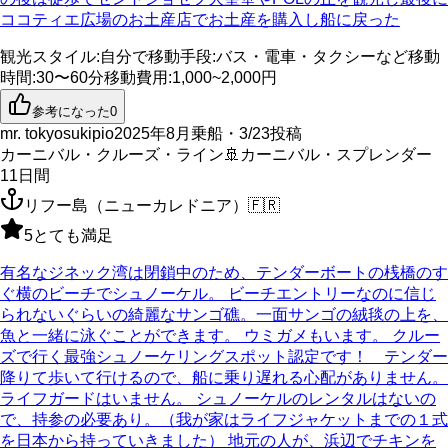
ココティエ広場のお土産店でお土産を購入し船に戻った
観光スタイル
:
自分で
移動手段
:
バス・電車・タクシーなど
移動
時間
:
30〜60分
移動費用
:
1,000~2,000円
参考になった
0
mr. tokyosukipio
2025年8月乗船・3/23投稿
カーニバル・クルーズ・ライン
🚢
カーニバル・スプレンダー
11
日間
リフー島（ニューカレドニア）
🇫🇷
5
とても満足
有名なジネック湾は閉鎖中のため、テンダーボートの桟橋のす
ぐ横のビーチでシュノーケル。 ビーチエントリーなのに信じ
られないぐらいの綺麗なサンゴ礁。一面サンゴの絨毯の上を、
魚と一緒に泳ぐことができます。 ウミガメもいます。 クルー
ズで行く最強シュノーケリングスポット認定です！ テンダー
降りて歩いて行けるので、船に乗り遅れる心配がありません。
ライフガードはいません。 シュノーケルのレンタルはないの
で、持参の必要あり。（我が家はライフジャケットまでの１式
を日本から持っていきました） 地元の人が、浜辺でチキンを