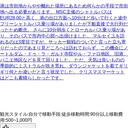
港は市街地からやや離れた場所にあるため何らかの手段で市街
地へ出る必要があります。 MSC主催のシャトルバスは
EUR28,00と高く、港の出口方面へ10分ほど歩いて行くと途中
フリーシャトルバス乗り場がありましたが下船直後で大行列だ
ったため断念。 さらに10分弱歩くとローカルバス乗り場があ
り、そのバスで市内中心部へ出掛けました。 マルセイユを訪
れるのは3度目ですが、サッカー観戦のついでと言った立ち寄
りだったのであまり見どころへは訪れておらず、この機会にノ
ートルダム・ドゥ・ラ・ガルド寺院やル・ファロ地区、旧港、
パニエ地区などを見て回りました。 ただ、天気は良いものの
季節的にミストラルが吹き荒れ、ダウンジャケットを着てギリ
ギリ何とか凌いだと言う状況でした。 クリスマスマーケット
はどこも素晴らしかったです。
観光スタイル
:
自分で
移動手段
:
徒歩
移動時間
:
90分以上
移動費
用
:
500~1,000円