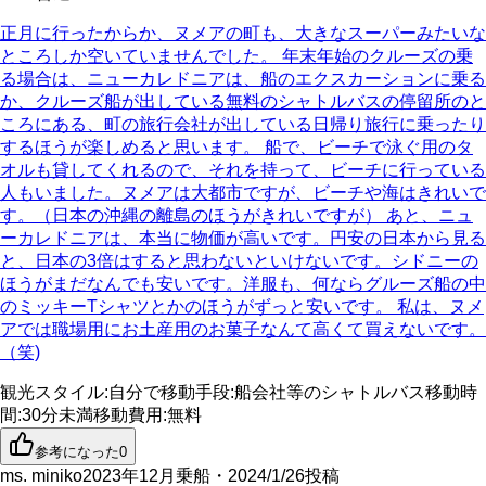
正月に行ったからか、ヌメアの町も、大きなスーパーみたいな
ところしか空いていませんでした。 年末年始のクルーズの乗
る場合は、ニューカレドニアは、船のエクスカーションに乗る
か、クルーズ船が出している無料のシャトルバスの停留所のと
ころにある、町の旅行会社が出している日帰り旅行に乗ったり
するほうが楽しめると思います。 船で、ビーチで泳ぐ用のタ
オルも貸してくれるので、それを持って、ビーチに行っている
人もいました。ヌメアは大都市ですが、ビーチや海はきれいで
す。（日本の沖縄の離島のほうがきれいですが） あと、ニュ
ーカレドニアは、本当に物価が高いです。円安の日本から見る
と、日本の3倍はすると思わないといけないです。シドニーの
ほうがまだなんでも安いです。洋服も、何ならグルーズ船の中
のミッキーTシャツとかのほうがずっと安いです。 私は、ヌメ
アでは職場用にお土産用のお菓子なんて高くて買えないです。
（笑)
観光スタイル
:
自分で
移動手段
:
船会社等のシャトルバス
移動時
間
:
30分未満
移動費用
:
無料
参考になった
0
ms. miniko
2023年12月乗船・2024/1/26投稿