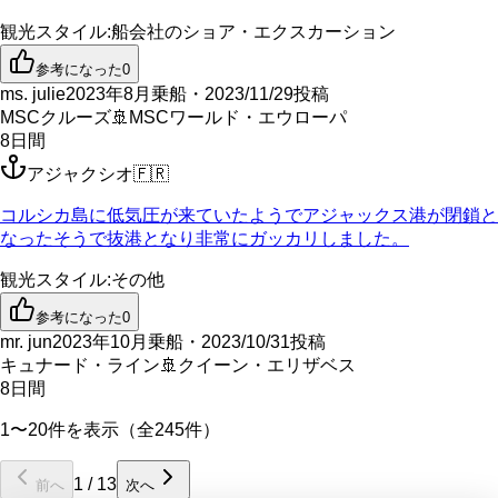
観光スタイル
:
船会社のショア・エクスカーション
参考になった
0
ms. julie
2023年8月乗船・2023/11/29投稿
MSCクルーズ
🚢
MSCワールド・エウローパ
8
日間
アジャクシオ
🇫🇷
コルシカ島に低気圧が来ていたようでアジャックス港が閉鎖と
なったそうで抜港となり非常にガッカリしました。
観光スタイル
:
その他
参考になった
0
mr. jun
2023年10月乗船・2023/10/31投稿
キュナード・ライン
🚢
クイーン・エリザベス
8
日間
1〜20件を表示（全245件）
1
/
13
前へ
次へ