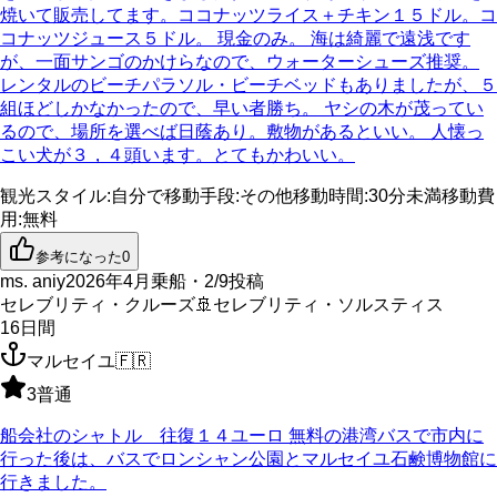
焼いて販売してます。ココナッツライス＋チキン１５ドル。コ
コナッツジュース５ドル。 現金のみ。 海は綺麗で遠浅です
が、一面サンゴのかけらなので、ウォーターシューズ推奨。
レンタルのビーチパラソル・ビーチベッドもありましたが、５
組ほどしかなかったので、早い者勝ち。 ヤシの木が茂ってい
るので、場所を選べば日蔭あり。敷物があるといい。 人懐っ
こい犬が３，４頭います。とてもかわいい。
観光スタイル
:
自分で
移動手段
:
その他
移動時間
:
30分未満
移動費
用
:
無料
参考になった
0
ms. aniy
2026年4月乗船・2/9投稿
セレブリティ・クルーズ
🚢
セレブリティ・ソルスティス
16
日間
マルセイユ
🇫🇷
3
普通
船会社のシャトル 往復１４ユーロ 無料の港湾バスで市内に
行った後は、バスでロンシャン公園とマルセイユ石鹸博物館に
行きました。