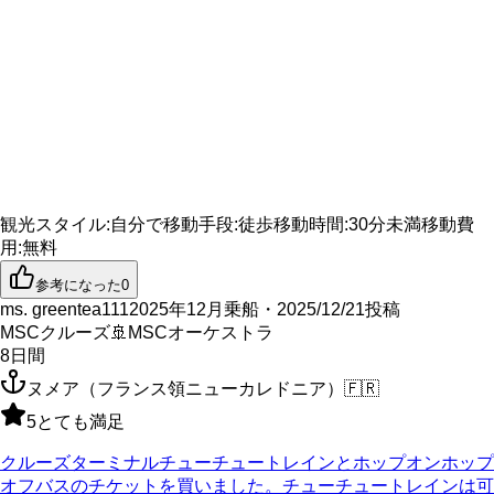
観光スタイル
:
自分で
移動手段
:
徒歩
移動時間
:
30分未満
移動費
用
:
無料
参考になった
0
ms. greentea111
2025年12月乗船・2025/12/21投稿
MSCクルーズ
🚢
MSCオーケストラ
8
日間
ヌメア（フランス領ニューカレドニア）
🇫🇷
5
とても満足
クルーズターミナルチューチュートレインとホップオンホップ
オフバスのチケットを買いました。チューチュートレインは可