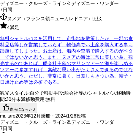
ディズニー・クルーズ・ライン
🚢
ディズニー・ワンダー
7
日間
ヌメア（フランス領ニューカレドニア）
🇫🇷
4
満足
無料シャトルバスを活用して、市街地を散策したが、一部の食
料品店等しか営業しておらず、物価高でお土産を購入する事も
躊躇してしまった。お土産は、船内や空港で購入するのがベタ
ーではないかと思う。また、ヌメアの海は非常に美しい為、観
光するのであれば、船会社主催のマリンツアーで海を楽しめる
ツアーに参加すれば、素敵な思い出がたくさんできるのではな
いかと思う。ただし、非常に暑く、日差しもきつい為、帽子・
日焼け止め等は必須である。
観光スタイル
:
自分で
移動手段
:
船会社等のシャトルバス
移動時
間
:
30分未満
移動費用
:
無料
参考になった
0
mr. taro
2023年12月乗船・2024/1/26投稿
ディズニー・クルーズ・ライン
🚢
ディズニー・ワンダー
7
日間