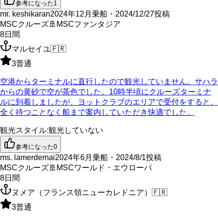
参考になった
1
mr. keshikaran
2024年12月乗船・2024/12/27投稿
MSCクルーズ
🚢
MSCファンタジア
8
日間
マルセイユ
🇫🇷
3
普通
空港からターミナルに直行したので観光していません。サハラ
からの黄砂で空が茶色でした。10時半頃にクルーズターミナ
ルに到着しましたが、ヨットクラブのエリアで受付をすると、
全く待つことなく船まで案内していただき快適でした。
観光スタイル
:
観光していない
参考になった
0
ms. lamerdemai
2024年6月乗船・2024/8/1投稿
MSCクルーズ
🚢
MSCワールド・エウローパ
8
日間
ヌメア（フランス領ニューカレドニア）
🇫🇷
3
普通