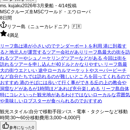
ms. kujaku
2026年3月乗船・4/14投稿
MSCクルーズ
🚢
MSCワールド・エウローパ
8
日間
リフー島（ニューカレドニア）
🇫🇷
4
満足
リーフ島は港が小さいのでテンダーボートを利用 港に到着す
ると地元人が運営するツアー会社がありリーフ島最大の街を訪
れるツアーやシュノーケリングツアーなどがある 今回は街を
訪れるツアーを申し込んだ40ドルとかなりやすい リーフ島最
大の街ウエといい 途中ローカルマーケットやスーパービーチ
など自分たちでは訪れるのが難しいところを回ってくれるので
おすすめ 港のそばには歩いて行く事ができる丘の上の教会や
洞窟などがあるが1時間ほどあれば充分楽しめる リーフ島自体
特にコレといった観光地があるわけではないローカルな雰囲気
や美味しいロブスターが食べられるのでおすすめ
観光スタイル
:
自分で
移動手段
:
バス・電車・タクシーなど
移動
時間
:
30〜60分
移動費用
:
3,000~4,000円
参考になった
0