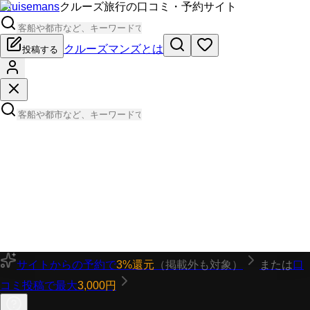
Cruisemans
クルーズ旅行の口コミ・予約サイト
クルーズマンズとは
投稿する
サイトからの予約で
3%還元
（掲載外も対象）
または
口
コミ投稿で最大
3,000円