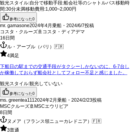
観光スタイル
:
自分で
移動手段
:
船会社等のシャトルバス
移動時
間
:
30分未満
移動費用
:
1,000~2,000円
参考になった
0
mr. gamasone
2024年4月乗船・2024/6/7投稿
コスタ・クルーズ
🚢
コスタ・ディアデマ
16
日間
ル・アーブル（パリ）
🇫🇷
4
満足
下船日の駅までの交通手段がタクシーしかないのに、6-7台し
か稼働しておらず船会社としてフォロー不足と感じました。
観光スタイル
:
観光していない
参考になった
0
ms. greentea111
2024年2月乗船・2024/2/23投稿
MSCクルーズ
🚢
MSCエウリビア
8
日間
ヌメア（フランス領ニューカレドニア）
🇫🇷
3
普通