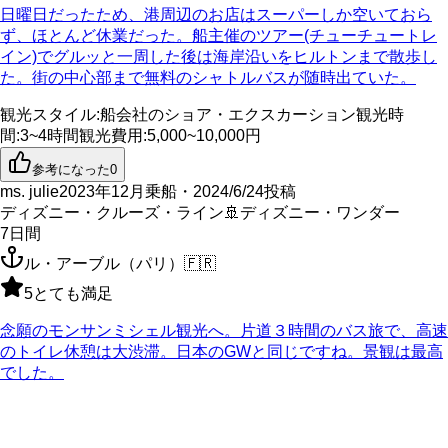
日曜日だったため、港周辺のお店はスーパーしか空いておら
ず、ほとんど休業だった。船主催のツアー(チューチュートレ
イン)でグルッと一周した後は海岸沿いをヒルトンまで散歩し
た。街の中心部まで無料のシャトルバスが随時出ていた。
観光スタイル
:
船会社のショア・エクスカーション
観光時
間
:
3~4時間
観光費用
:
5,000~10,000円
参考になった
0
ms. julie
2023年12月乗船・2024/6/24投稿
ディズニー・クルーズ・ライン
🚢
ディズニー・ワンダー
7
日間
ル・アーブル（パリ）
🇫🇷
5
とても満足
念願のモンサンミシェル観光へ。片道３時間のバス旅で、高速
のトイレ休憩は大渋滞。日本のGWと同じですね。景観は最高
でした。