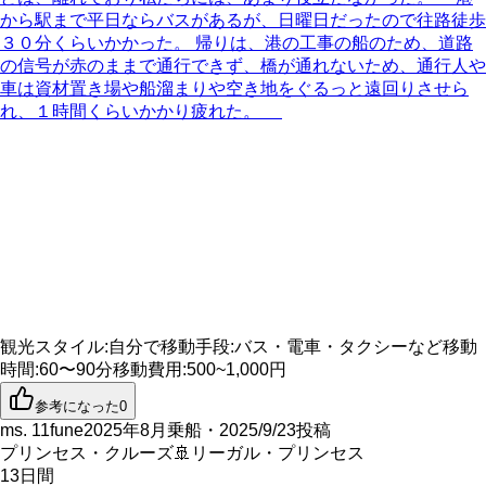
から駅まで平日ならバスがあるが、日曜日だったので往路徒歩
３０分くらいかかった。 帰りは、港の工事の船のため、道路
の信号が赤のままで通行できず、橋が通れないため、通行人や
車は資材置き場や船溜まりや空き地をぐるっと遠回りさせら
れ、１時間くらいかかり疲れた。
観光スタイル
:
自分で
移動手段
:
バス・電車・タクシーなど
移動
時間
:
60〜90分
移動費用
:
500~1,000円
参考になった
0
ms. 11fune
2025年8月乗船・2025/9/23投稿
プリンセス・クルーズ
🚢
リーガル・プリンセス
13
日間