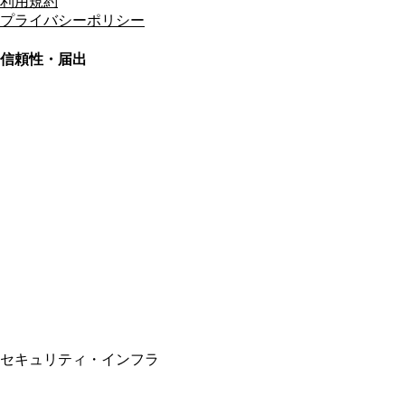
利用規約
プライバシーポリシー
信頼性・届出
総合旅行業務取扱管理者
資格保有
適格請求書発行事業者
T3011301023586
SSL/TLS暗号化通信
セキュリティ・インフラ