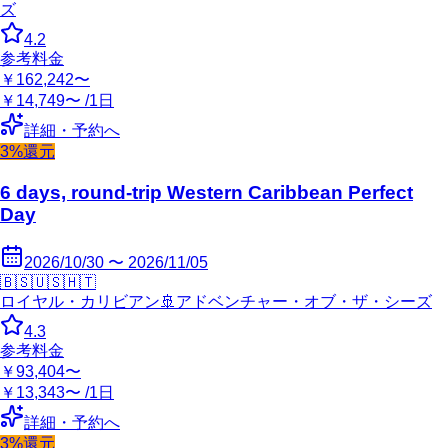
ズ
4.2
参考料金
￥162,242〜
￥14,749〜 /1日
詳細・予約へ
3%還元
6 days, round-trip Western Caribbean Perfect
Day
2026/10/30 〜 2026/11/05
🇧🇸
🇺🇸
🇭🇹
ロイヤル・カリビアン
🚢
アドベンチャー・オブ・ザ・シーズ
4.3
参考料金
￥93,404〜
￥13,343〜 /1日
詳細・予約へ
3%還元