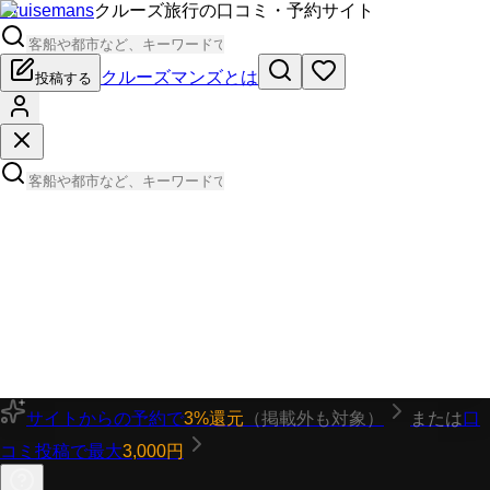
Cruisemans
クルーズ旅行の口コミ・予約サイト
クルーズマンズとは
投稿する
サイトからの予約で
3%還元
（掲載外も対象）
または
口
コミ投稿で最大
3,000円