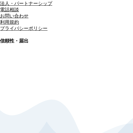
法人・パートナーシップ
電話相談
お問い合わせ
利用規約
プライバシーポリシー
信頼性・届出
総合旅行業務取扱管理者
資格保有
適格請求書発行事業者
T3011301023586
SSL/TLS暗号化通信