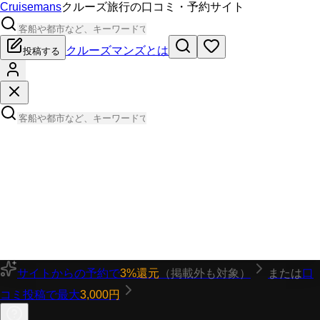
Cruisemans
クルーズ旅行の口コミ・予約サイト
クルーズマンズとは
投稿する
サイトからの予約で
3%還元
（掲載外も対象）
または
口
コミ投稿で最大
3,000円