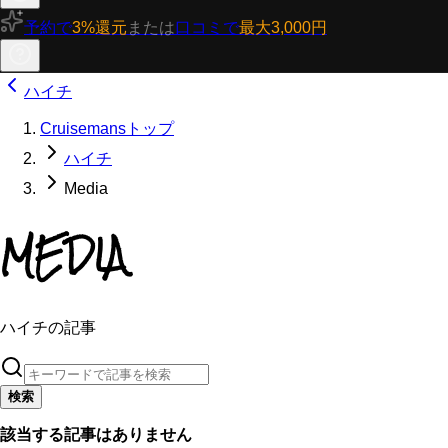
予約で
3%還元
または
口コミで
最大3,000円
ハイチ
Cruisemansトップ
ハイチ
Media
MEDIA
ハイチの記事
検索
該当する記事はありません