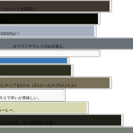
ていたバンドが浜辺に！
を望む。
OASISが！
カリプソサウンドのお出迎え。
甘い。
にチップを2ドル（2人だったので1人1ドル）
入りで辛いが美味しい。
コーヒー。
てる汽水域。水の透明度が見事！