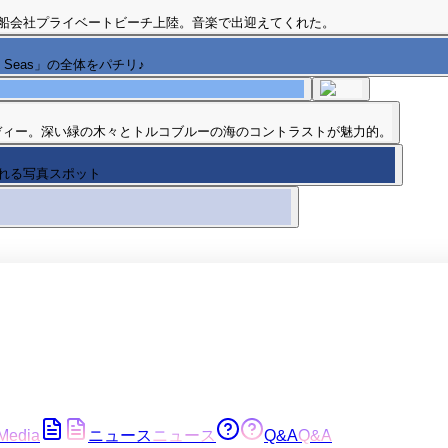
船会社プライベートビーチ上陸。音楽で出迎えてくれた。
the Seas」の全体をパチリ♪
ディー。深い緑の木々とトルコブルーの海のコントラストが魅力的。
れる写真スポット
Media
ニュース
ニュース
Q&A
Q&A