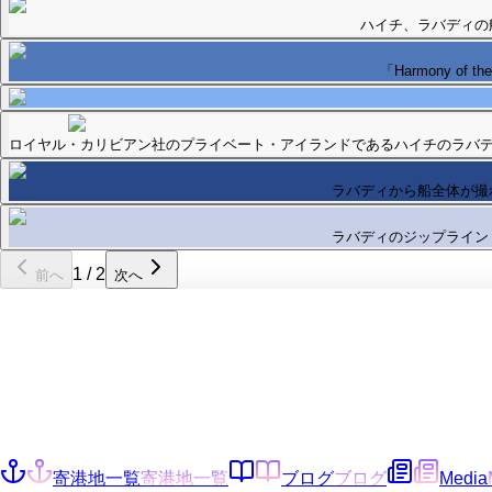
ハイチ、ラバディの
「Harmony of 
ロイヤル・カリビアン社のプライベート・アイランドであるハイチのラバ
ラバディから船全体が撮
ラバディのジップライン
1
/
2
前へ
次へ
寄港地一覧
寄港地一覧
ブログ
ブログ
Media