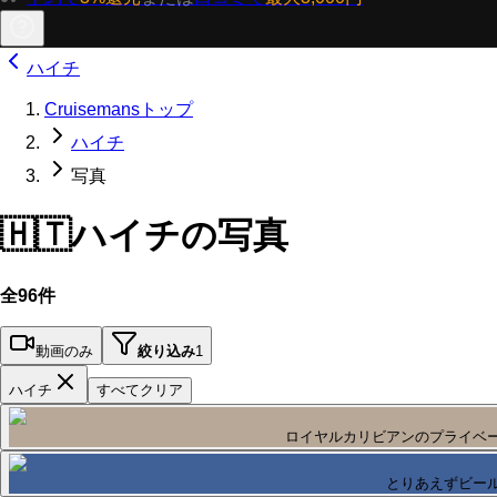
ハイチ
Cruisemansトップ
ハイチ
写真
🇭🇹
ハイチの写真
全96件
動画のみ
絞り込み
1
ハイチ
すべてクリア
ロイヤルカリビアンのプライベート
とりあえずビー