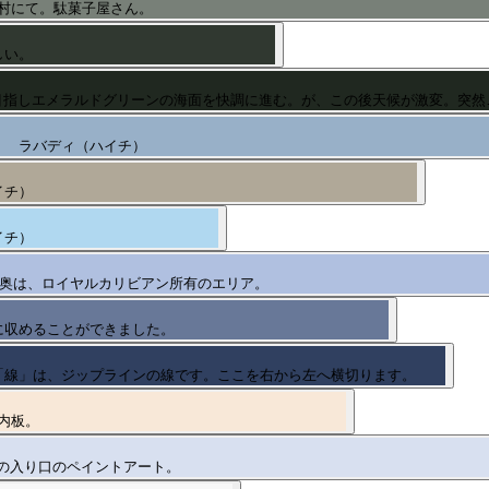
村にて。駄菓子屋さん。
しい。
目指しエメラルドグリーンの海面を快調に進む。が、この後天候が激変。突然
ラバディ（ハイチ）
イチ）
イチ）
奥は、ロイヤルカリビアン所有のエリア。
に収めることができました。
「線」は、ジップラインの線です。ここを右から左へ横切ります。
内板。
の入り口のペイントアート。