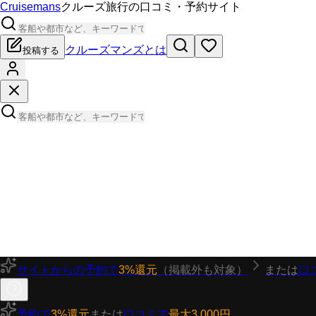
Cruisemans
クルーズ旅行の口コミ・予約サイト
クルーズマンズとは
投稿する
サイトからの予約で
3%還元
（掲載外も対象）
または
口
予約で
3%還元
または
口コミで
最大3,000円