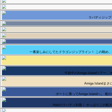
ラバディジップ
一番楽しみにしてたドラゴンジップライン！ この眺め
午前中のAmiga Islandツア
Amiga Islandま
ボートに乗ってAmiga Islandへ。 船
Haitiのラバディ到着！ やっぱりこの船大き