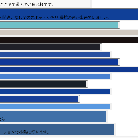
らここまで運ぶのお疲れ様です。
え間違いなし？のスポットがあり 長蛇の列が出来ていました。
なら
ーションで小島に行きます。