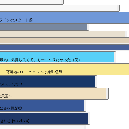
ラインのスタート前
、最高に気持ち良くて、も一回やりたかった（笑）
寄港地のモニュメントは撮影必須！
ー、オススメです！
さに天国✨
の全容を撮影😊
いよね(๑˃ꇴ˂๑)