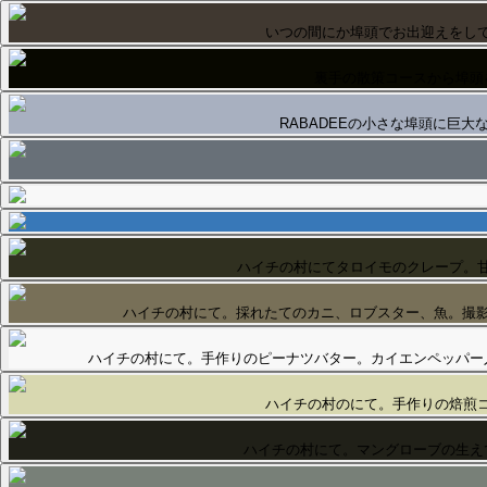
いつの間にか埠頭でお出迎えをし
裏手の散策コースから埠頭
RABADEEの小さな埠頭に巨大な
ハイチの村にてタロイモのクレープ。
ハイチの村にて。採れたてのカニ、ロブスター、魚。撮影
ハイチの村にて。手作りのピーナツバター。カイエンペッパー
ハイチの村のにて。手作りの焙煎
ハイチの村にて。マングローブの生え