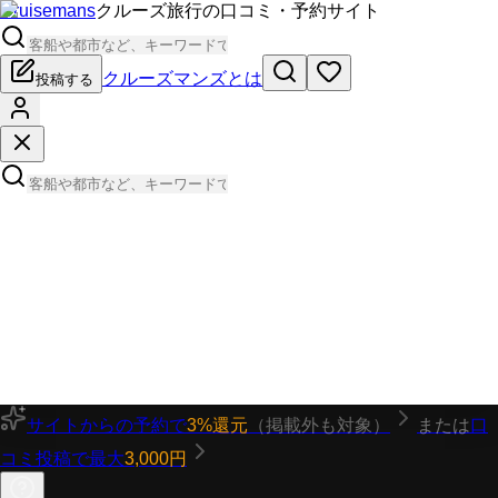
Cruisemans
クルーズ旅行の口コミ・予約サイト
クルーズマンズとは
投稿する
サイトからの予約で
3%還元
（掲載外も対象）
または
口
コミ投稿で最大
3,000円