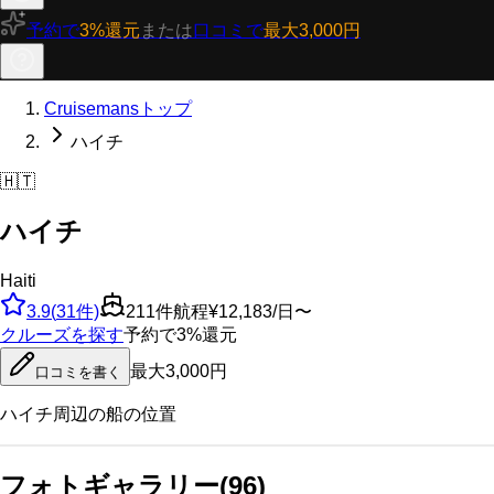
予約で
3%還元
または
口コミで
最大3,000円
Cruisemansトップ
ハイチ
🇭🇹
ハイチ
Haiti
3.9
(
31
件)
211
件航程
¥12,183/日〜
クルーズを探す
予約で3%還元
最大3,000円
口コミを書く
ハイチ
周辺の船の位置
フォトギャラリー
(
96
)