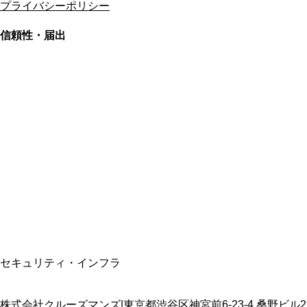
プライバシーポリシー
信頼性・届出
総合旅行業務取扱管理者
資格保有
適格請求書発行事業者
T3011301023586
SSL/TLS暗号化通信
セキュリティ・インフラ
株式会社クルーズマンズ
|
東京都渋谷区神宮前6-23-4 桑野ビル2