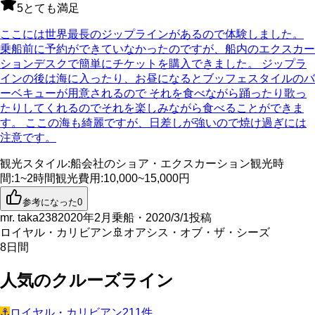
5
とても満足
ここには世界最長のジップラインがあるので体験しました。
乗船前に予約ができていなかったのですが、船内のエクスカー
ションデスクで簡単にチケットを購入できました。 ジップラ
インの後は海に入ったり、お昼になるとブッフェスタイルのバ
ーベキューが用意されるので それを食べながら踊ったり歌っ
たりしてくれるのでそれを楽しみながら食べることができま
す。 ここの海も綺麗ですが、日差しが強いので焼け過ぎには
注意です。
観光スタイル
:
船会社のショア・エクスカーション
観光時
間
:
1~2時間
観光費用
:
10,000~15,000円
参考になった
0
mr. taka238
2020年2月乗船・2020/3/1投稿
ロイヤル・カリビアン
🚢
オアシス・オブ・ザ・シーズ
8
日間
人気のクルーズライン
⚓
ロイヤル・カリビアン
211
件